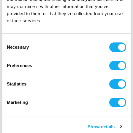
1. Ben je een zakelijke of een particuliere klant?
may combine it with other information that you’ve
provided to them or that they’ve collected from your use
Zakelijke klant
of their services.
Andere geschikte producten
Particuliere klant
-54%
Consent
Necessary
Selection
2. Het lijkt erop dat je uit
USA komt
Preferences
Ja, ga verder
Snapmaker Dual Extrusion Module
Statistics
Nee? Kies je land!
319,00
€
€ 699,00
Marketing
Datum niet bevestigd
Show details
Land accepteren