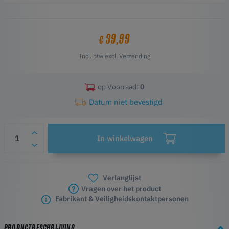
holle ontwerpen.
Hoogtepunten:
Biedt volledige ontwerp- en positioneringsvrijheid
39,99
€
Uiterst gladde oppervlakteafwerking
Lost op in gewoon kraanwater
Incl. btw excl.
Verzending
op Voorraad:
0
Datum niet bevestigd
In winkelwagen
Verlanglijst
Vragen over het product
Fabrikant & Veiligheidskontaktpersonen
PRODUCTBESCHRIJVING