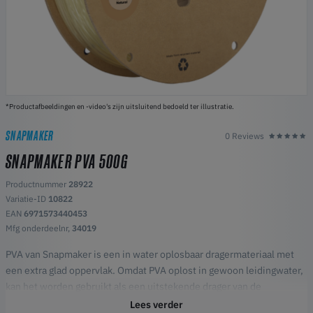
*Productafbeeldingen en -video's zijn uitsluitend bedoeld ter illustratie.
SNAPMAKER
0 Reviews
SNAPMAKER PVA 500G
Productnummer
28922
Variatie-ID
10822
EAN
6971573440453
Mfg onderdeelnr,
34019
PVA van Snapmaker is een in water oplosbaar dragermateriaal met
een extra glad oppervlak. Omdat PVA oplost in gewoon leidingwater,
kan het worden gebruikt als een uitstekende drager van de
draagstructuur bij het printen van zeer complexe geometrieën of
Lees verder