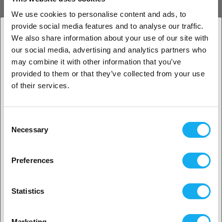
Duplicator 5S en de Duplicator 5S MINI.
We use cookies to personalise content and ads, to
provide social media features and to analyse our traffic.
REVIEWS
We also share information about your use of our site with
our social media, advertising and analytics partners who
1. Ben je een zakelijke of een particuliere klant?
may combine it with other information that you’ve
provided to them or that they’ve collected from your use
Zakelijke klant
of their services.
Particuliere klant
VRAGEN OVER HET PRODUCT?
Consent
Necessary
Selection
2. Het lijkt erop dat je uit
USA komt
Preferences
Product
Ja, ga verder
Statistics
Nee? Kies je land!
Marketing
Naam*