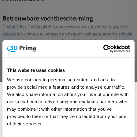
Betrouwbare vochtbescherming
Giebel Silica Gel Beads zijn ontworpen om de luchtvochtigheid in
afgesloten ruimtes te verlagen en helpen vochtgerelateerde schade
zoals vervorming, corrosie, schimmel of verminderde
materiaalprestaties te voorkomen. Ze zijn vooral nuttig voor 3D-
printfilamenten, die vocht uit de lucht kunnen opnemen en daardoor
de printkwaliteit negatief kunnen beïnvloeden.
This website uses cookies
Herbruikbaar en eenvoudig te onderhouden
We use cookies to personalise content and ads, to
De silicagelkorrels kunnen meerdere keren worden hergebruikt door
provide social media features and to analyse our traffic.
ze na verzadiging te drogen of te reactiveren. Dit maakt ze tot een
We also share information about your use of our site with
kosteneffectieve en milieuvriendelijke oplossing voor langdurige
our social media, advertising and analytics partners who
1. Ben je een zakelijke of een particuliere klant?
vochtbeheersing.
may combine it with other information that you’ve
provided to them or that they’ve collected from your use
Veelzijdige toepassingen
Zakelijke klant
of their services.
Dankzij hun compacte korrelvorm zijn deze silicagelkorrels
eenvoudig te plaatsen in opbergboxen, filamentdroogboxen,
Particuliere klant