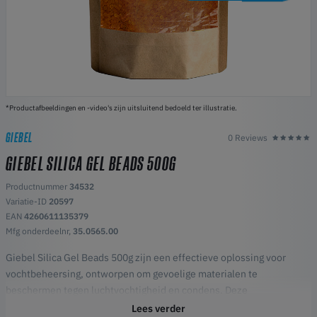
*Productafbeeldingen en -video's zijn uitsluitend bedoeld ter illustratie.
GIEBEL
0 Reviews
GIEBEL SILICA GEL BEADS 500G
Productnummer
34532
Variatie-ID
20597
EAN
4260611135379
Mfg onderdeelnr,
35.0565.00
Giebel Silica Gel Beads 500g zijn een effectieve oplossing voor
vochtbeheersing, ontworpen om gevoelige materialen te
beschermen tegen luchtvochtigheid en condens. Deze
hoogwaardige droogmiddelkorrels helpen opslagomgevingen droog
Lees verder