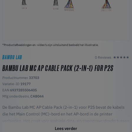
*Productafbeeldingen en -video's zijn uitsluitend bedoeld ter illustratie.
BAMBU LAB
0 Reviews
BAMBU LAB MC AP CABLE PACK (2-IN-1) FOR P2S
Productnummer
33703
Variatie-ID
19177
EAN
6937285506405
Mfg onderdeelnr,
CAB044
De Bambu Lab MC AP Cable Pack (2-in-1) voor P2S bevat de kabels
die het Main Control (MC)-bord en het AP-bord in de printer
verbinden. Het zorgt voor stabiele data- en stroomoverdracht tussen
de modules. Als origineel vervangingsonderdeel biedt het
Lees verder