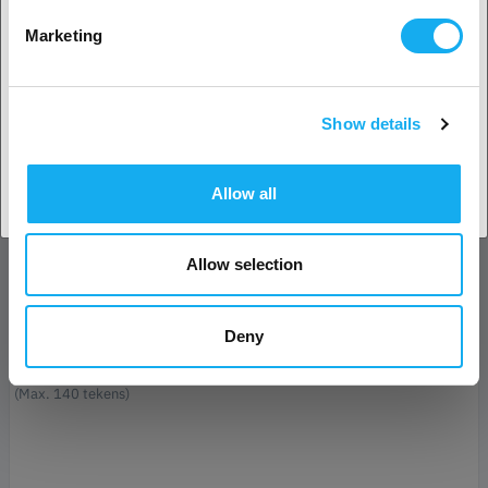
Nee? Kies je land!
Marketing
Naam*
Show details
Land accepteren
E-mail*
Allow all
Bedrijf
Allow selection
Telefoon
Deny
Bericht*