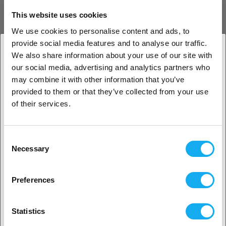
This website uses cookies
De Bambu Lab MC AP Cable Pack (2-in-1) voor P2S zorgt voor
We use cookies to personalise content and ads, to
stabiele data- en stroomverbinding tussen MC- en AP-bord.
provide social media features and to analyse our traffic.
Origineel onderdeel met duurzame kwaliteit.
We also share information about your use of our site with
REVIEWS
our social media, advertising and analytics partners who
1. Ben je een zakelijke of een particuliere klant?
may combine it with other information that you’ve
provided to them or that they’ve collected from your use
Zakelijke klant
of their services.
Particuliere klant
Consent
VRAGEN OVER HET PRODUCT?
Necessary
Selection
2. Het lijkt erop dat je uit
USA komt
Preferences
Ja, ga verder
Product
Statistics