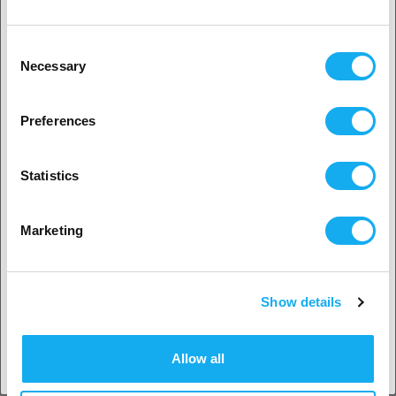
Particuliere klant
Consent
Necessary
Selection
2. Het lijkt erop dat je uit
USA komt
REVIEWS
Preferences
Ja, ga verder
Statistics
Nee? Kies je land!
Marketing
VRAGEN OVER HET PRODUCT?
Show details
Land accepteren
Product
Allow all