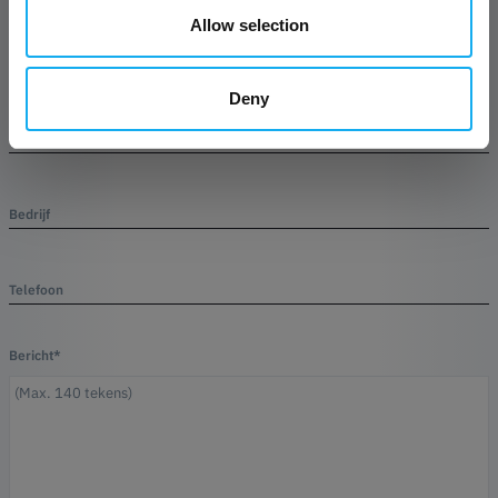
Allow selection
Naam*
Deny
E-mail*
Bedrijf
Telefoon
Bericht*