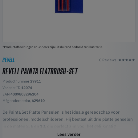
*Productafbeeldingen en -video's zijn uitsluitend bedoeld ter illustratie.
REVELL
0 Reviews
REVELL PAINTA FLATBRUSH-SET
Productnummer
29911
Variatie-ID
12074
EAN
4009803296104
Mfg onderdeelnr,
629610
De Painta Set Platte Penselen is het ideale gereedschap voor
professioneel modelschilderen. Hij bestaat uit drie platte penselen
in de maten 2, 6 en 10, die perfect zijn voor het gelijkmatig
schilderen van grote oppervlakken en als hulpmiddel voor het
Lees verder