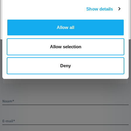
Show details
Land accepteren
Allow all
VRAGEN OVER HET PRODUCT?
Allow selection
Product
Deny
Naam*
E-mail*