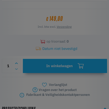
beschermt het je printer tegen stof en externe elementen. Dankzij
het transparante ontwerp kun je je prints eenvoudig in realtime
volgen.
149,00
€
Belangrijkste kenmerken
Helpt een constante temperatuur te handhaven voor een betere
Incl. btw excl.
Verzending
printkwaliteit
Vermindert lawaai tijdens het gebruik van de printer
Beschermt de printer tegen stof en andere verontreinigingen
op Voorraad:
0
Transparante panelen voor real-time observatie
Datum niet bevestigd
Snel en eenvoudig te monteren
Compatibel met de Ender-5 Max 3D-printer
In winkelwagen
Verlanglijst
Vragen over het product
Fabrikant & Veiligheidskontaktpersonen
PRODUCTBESCHRIJVING