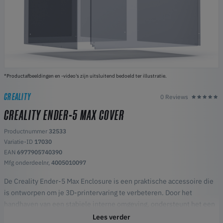
*Productafbeeldingen en -video's zijn uitsluitend bedoeld ter illustratie.
CREALITY
0 Reviews
CREALITY ENDER-5 MAX COVER
Productnummer
32533
Variatie-ID
17030
EAN
6977905740390
Mfg onderdeelnr,
4005010097
De Creality Ender-5 Max Enclosure is een praktische accessoire die
is ontworpen om je 3D-printervaring te verbeteren. Door het
handhaven van een stabiele interne omgeving, ondersteunt het een
consistente printkwaliteit, vermindert het operationele geluid en
Lees verder