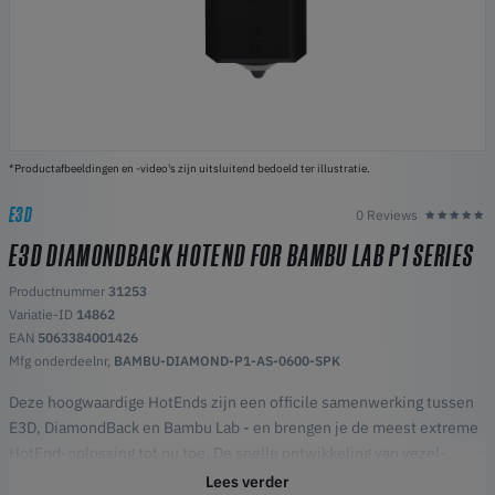
*Productafbeeldingen en -video's zijn uitsluitend bedoeld ter illustratie.
E3D
0 Reviews
E3D DIAMONDBACK HOTEND FOR BAMBU LAB P1 SERIES
Productnummer
31253
Variatie-ID
14862
EAN
5063384001426
Mfg onderdeelnr,
BAMBU-DIAMOND-P1-AS-0600-SPK
Deze hoogwaardige HotEnds zijn een officile samenwerking tussen
E3D, DiamondBack en Bambu Lab - en brengen je de meest extreme
HotEnd-oplossing tot nu toe. De snelle ontwikkeling van vezel-,
metaal- en keramiekfilamenten heeft de behoefte aan slijtvaste
Lees verder