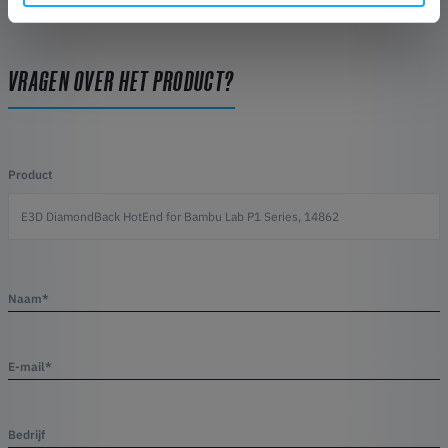
VRAGEN OVER HET PRODUCT?
Product
Naam*
E-mail*
Bedrijf