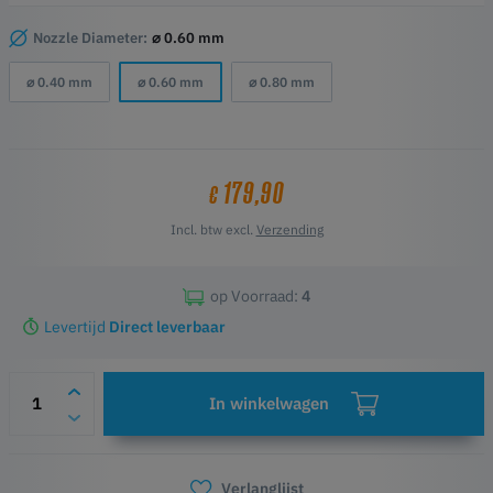
mondstukken vergroot. Vergeleken met alle nozzles op de markt
bieden DiamondBacks diamanten een ongevenaarde slijtvastheid en
Nozzle Diameter:
⌀ 0.60 mm
veelzijdigheid.
⌀ 0.40 mm
⌀ 0.60 mm
⌀ 0.80 mm
179,90
€
Incl. btw excl.
Verzending
op Voorraad:
4
Levertijd
Direct leverbaar
In winkelwagen
Verlanglijst