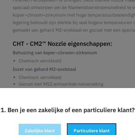
speciaal ontworpen om de filamentdoorstroomsnelheid te ve
koper–chroom–zirkonium met hoge temperatuurbestendighei
legering behoudt zijn sterkte bij veel hogere temperaturen
gemaakt van gehard M2-snelstaal en gecoat met een speci
CHT - CM2™ Nozzle eigenschappen:
Behuizing van koper–chroom–zirkonium
Chemisch vernikkeld
Inzet van gehard M2-snelstaal
Chemisch vernikkeld
Gecoat met WS2 antiaanbak-nanocoating
Wrijvingscoëfficiënt: 0,035
Warmtebehandelde hardheid: 68 HRC
High Flow CHT-technologie
1. Ben je een zakelijke of een particuliere klant?
De FlowTech-nozzle met Bondtech CHT-technologie kan e
50 mm³/s
Gelijkmatigere laagafzetting door het filament in meerd
Zakelijke klant
Particuliere klant
openingen en zwakke punten worden verminderd