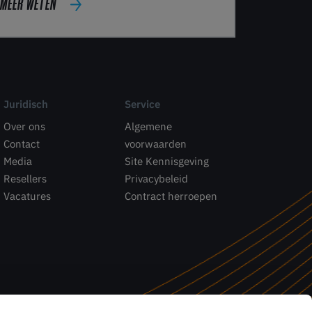
MEER WETEN
Juridisch
Service
Over ons
Algemene
Contact
voorwaarden
Media
Site Kennisgeving
Resellers
Privacybeleid
Vacatures
Contract herroepen