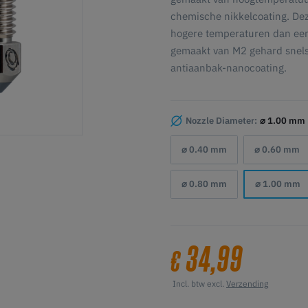
chemische nikkelcoating. Deze
hogere temperaturen dan een
gemaakt van M2 gehard snels
antiaanbak-nanocoating.
Nozzle Diameter:
⌀ 1.00 mm
⌀ 0.40 mm
⌀ 0.60 mm
⌀ 0.80 mm
⌀ 1.00 mm
34,99
€
Incl. btw excl.
Verzending