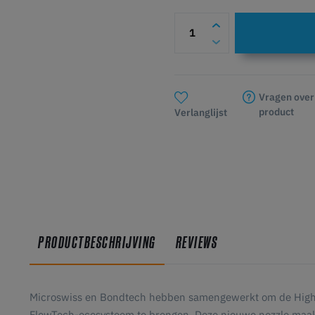
Vragen over
product
Verlanglijst
PRODUCTBESCHRIJVING
REVIEWS
Microswiss en Bondtech hebben samengewerkt om de High 
FlowTech-ecosysteem te brengen. Deze nieuwe nozzle maak