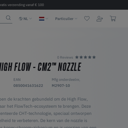
ratis verzending vanaf € 100
Snelle levering 2 - 6 dagen binnen 
NL
Particulier
0 Reviews
IGH FLOW - CM2™ NOZZLE
EAN
Mfg onderdeelnr,
0850041631622
M2907-10
ben de krachten gebundeld om de High Flow,
ar het FlowTech-ecosysteem te brengen. Deze
tenteerde CHT-technologie, speciaal ontworpen
heid te verbeteren. De kern van de nozzle is
 koper-chroom-zirkonium en is voorzien van een