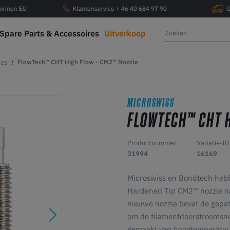
 binnen EU
Klantenservice + 46 40 684 97 90
G
Spare Parts & Accessoires
Uitverkoop
les
FlowTech™ CHT High Flow - CM2™ Nozzle
MICROSWISS
FLOWTECH™ CHT H
Productnummer
Variatie-ID
31994
16169
Microswiss en Bondtech heb
Hardened Tip CM2™ nozzle na
nieuwe nozzle bevat de gepa
om de filamentdoorstroomsnel
gemaakt van hoogtemperatuur