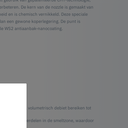
rbeteren. De kern van de nozzle is gemaakt van
d en is chemisch vernikkeld. Deze speciale
 dan een gewone koperlegering. De punt is
ale WS2 antiaanbak-nanocoating.
en maximaal volumetrisch debiet bereiken tot
ere kamers te verdelen in de smeltzone, waardoor