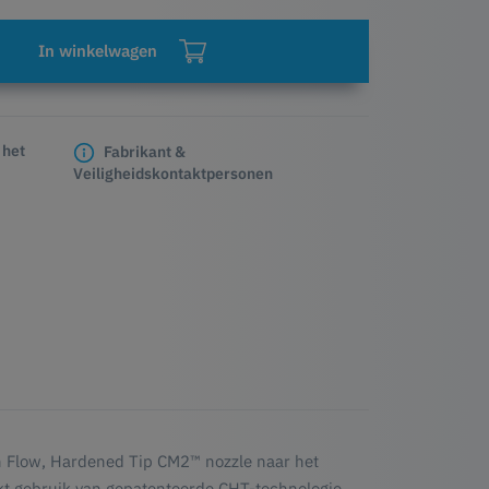
In winkelwagen
 het
Fabrikant &
Veiligheidskontaktpersonen
Flow, Hardened Tip CM2™ nozzle naar het
t gebruik van gepatenteerde CHT-technologie,