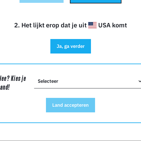
Beschikbare spuitmondmaten: 0,4 mm, 0,6 mm, 0,8 mm
Gemaakt in Zweden door Bondtech
Geassembleerd in de VS door Microswiss
2. Het lijkt erop dat je uit
USA komt
Ja, ga verder
GEN OVER HET PRODUCT?
Nee? Kies je
land!
Land accepteren