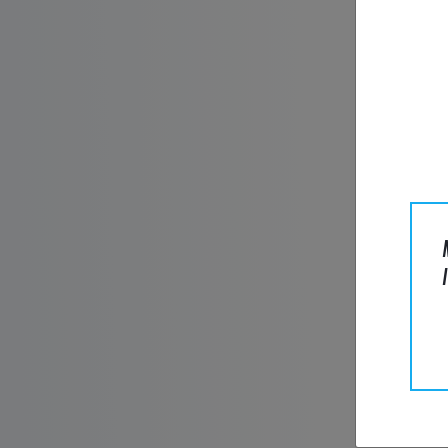
VRA
Product
Naam*