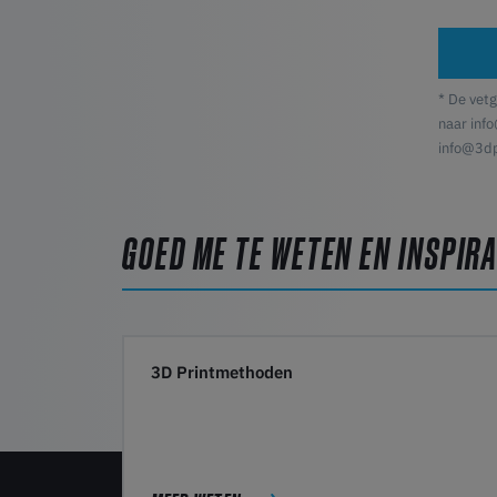
* De vetg
naar info
info@3d
GOED ME TE WETEN EN INSPIRA
3D Printmethoden