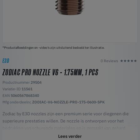
*Productafbeeldingen en -video's zijn uitsluitend bedoeld ter illustratie.
E3D
0 Reviews
ZODIAC PRO NOZZLE V6 - 1.75MM, 1 PCS
Productnummer
29504
Variatie-ID
11561
EAN
5060567868340
Mfg onderdeelnr,
ZODIAC-V6-NOZZLE-PRO-175-0600-SPK
Zodiac by E3D nozzles zijn een premium serie voor diegenen die
superieure prestaties willen. De nozzle is ontworpen voor het
bedrukken van schurende materialen en is gemaakt van gehard
gereedschapsstaal met een speciale bi-layer coating. PRO snozzle
Lees verder