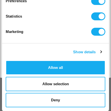
Preferences
Ja, ga verder
VRAGEN OVER HET PRODUCT?
Statistics
Nee? Kies je land!
Marketing
Product
Show details
Land accepteren
Naam*
Allow all
E-mail*
Allow selection
Bedrijf
Deny