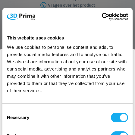
Vragen over het product
Fabrikant & Veiligheidskontaktpersonen
PRODUCTBESCHRIJVING
This website uses cookies
PRO
We use cookies to personalise content and ads, to
provide social media features and to analyse our traffic.
Pro nozzles bieden, zoals de naam al doet vermoeden, een nog
We also share information about your use of our site with
hogere slijtvastheid in vergelijking met CRB spuitmondjes en zijn
our social media, advertising and analytics partners who
1. Ben je een zakelijke of een particuliere klant?
ontworpen om temperaturen tot 450°C te weerstaan, waardoor het
may combine it with other information that you’ve
mogelijk is om materialen met een hoge temperatuur te printen die
provided to them or that they’ve collected from your use
hogere extrusietemperaturen vereisen.
Zakelijke klant
of their services.
REVIEWS
Particuliere klant
Consent
Necessary
Selection
2. Het lijkt erop dat je uit
USA komt