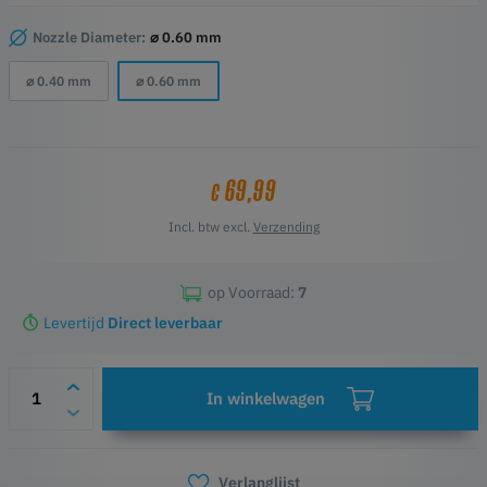
kunnen worden gebruikt tot 450°.
Nozzle Diameter:
⌀ 0.60 mm
⌀ 0.40 mm
⌀ 0.60 mm
69,99
€
Incl. btw excl.
Verzending
op Voorraad:
7
Levertijd
Direct leverbaar
In winkelwagen
Verlanglijst