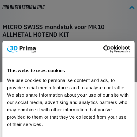
PRODUCTBESCHRIJVING
MICRO SWISS mondstuk voor MK10
ALLMETAL HOTEND KIT
Dit is het mondstuk van de Micro Swiss MK10 All Metal Hotend
ALLEEN in de stijl van onze nieuwe MK10 All Metal Hotend. Dit
mondstuk heeft volledig andere interne afmetingen om te werken
met onze Micro Swiss thermische barrièrebuis. Het is gemaakt van
This website uses cookies
een 360 messing basismateriaal en geplateerd met TwinClad XT
coating. TwinClad XT is een nikkel composiet coating ontworpen
We use cookies to personalise content and ads, to
voor zeer lage wrijving. Het biedt een van de laagste
provide social media features and to analyse our traffic.
wrijvingscoëfficiënten, beter dan nikkel met PTFE codering. Deze
We also share information about your use of our site with
coating is ook zeer hard en slijtvast. Als u werkt met schurende
our social media, advertising and analytics partners who
1. Ben je een zakelijke of een particuliere klant?
filamenten zoals koolstofvezel, aluminaat of metaalgevulde
may combine it with other information that you’ve
filamenten, zal dit de levensduur van uw mondstuk aanzienlijk
provided to them or that they’ve collected from your use
Zakelijke klant
verbeteren.
of their services.
Alleen voor MK10 All Metal Hotend
Particuliere klant