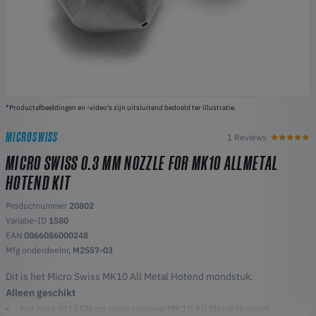
*Productafbeeldingen en -video's zijn uitsluitend bedoeld ter illustratie.
MICROSWISS
1 Reviews
MICRO SWISS 0.3 MM NOZZLE FOR MK10 ALLMETAL
HOTEND KIT
Productnummer
20802
Variatie-ID
1580
EAN
0866086000248
Mfg onderdeelnr,
M2557-03
Dit is het Micro Swiss MK10 All Metal Hotend mondstuk.
Alleen geschikt
het past ALLEEN op onze nieuwe MK10 All Metal Hotend