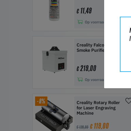
11,49
€
Op voorraad:
50+
In winkelwagen
Creality Falcon Desktop
Smoke Purifier
219,00
€
Op voorraad:
50+
In winkelwagen
-8%
Creality Rotary Roller
for Laser Engraving
Machine
119,00
€
€ 129,00