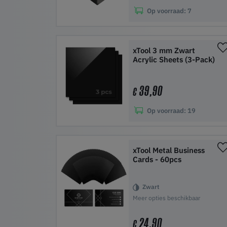
Op voorraad:
7
In winkelwagen
xTool 3 mm Zwart
Acrylic Sheets (3-Pack)
39,90
€
Op voorraad:
19
In winkelwagen
xTool Metal Business
Cards - 60pcs
Zwart
Meer opties beschikbaar
24,90
€