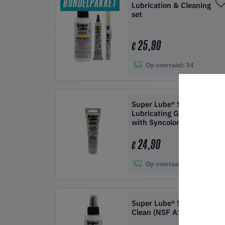
BUNDELPAKKET
Lubrication & Cleaning
set
25,90
€
Op voorraad:
34
In winkelwagen
Super Lube® Silicone
Lubricating Grease
with Syncolon® (PTFE)
- 85 g
24,90
€
Op voorraad:
50+
In winkelwagen
Super Lube® Super
Clean (NSF A1 cleaner)