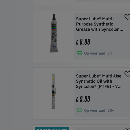
In winkelwagen
Super Lube® Multi-
Purpose Synthetic
Grease with Syncolon®
(PTFE) - 12 gr
8,99
€
Op voorraad:
34
In winkelwagen
Super Lube® Multi-Use
Synthetic Oil with
Syncolon® (PTFE) - 7
ml
9,99
€
Op voorraad:
50+
In winkelwagen