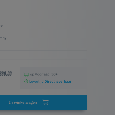
re
5mm
 699,00
op Voorraad:
50+
Levertijd
Direct leverbaar
In winkelwagen