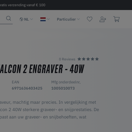
ratis verzending vanaf € 100
Snelle levering 2 - 6 dagen binnen 
NL
Particulier
0 Reviews
FALCON 2 ENGRAVER - 40W
EAN
Mfg onderdeelnr,
6971636403425
1005010073
aveur, machtig maar precies. In vergelijking met
con 2 40W sterkere graveer- en snijprestaties. De
past aan uw graveer- en snijbehoeften, wat