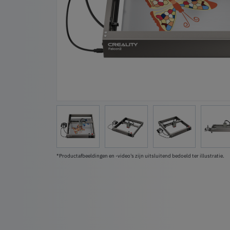
*Productafbeeldingen en -video's zijn uitsluitend bedoeld ter illustratie.