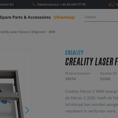
 binnen EU
Klantenservice + 46 40 684 97 90
G
Spare Parts & Accessoires
Uitverkoop
reality Laser Falcon 2 Engraver - 40W
CREALITY
CREALITY LASER 
Productnummer
Variatie-ID
29174
11105
Creality Falcon 2 40W lasergr
de Falcon 2 22W, heeft de Fal
lichtstraal kan worden aange
resulteert in verfijnder werk.