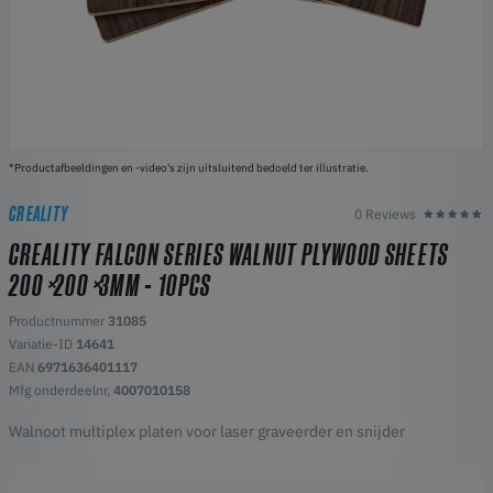
*Productafbeeldingen en -video's zijn uitsluitend bedoeld ter illustratie.
CREALITY
0 Reviews
CREALITY FALCON SERIES WALNUT PLYWOOD SHEETS
200 X 200 X 3MM - 10PCS
Productnummer
31085
Variatie-ID
14641
EAN
6971636401117
Mfg onderdeelnr,
4007010158
Walnoot multiplex platen voor laser graveerder en snijder