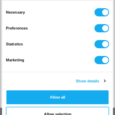
Particuliere klant
Consent
Necessary
Selection
2. Het lijkt erop dat je uit
USA komt
Preferences
Ja, ga verder
Statistics
Nee? Kies je land!
Marketing
Show details
Land accepteren
Allow all
Allow selection