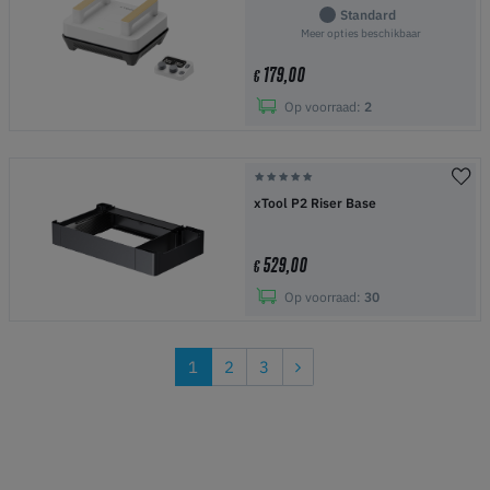
Standard
Meer opties beschikbaar
179,00
€
Op voorraad:
2
xTool P2 Riser Base
529,00
€
Op voorraad:
30
1
2
3