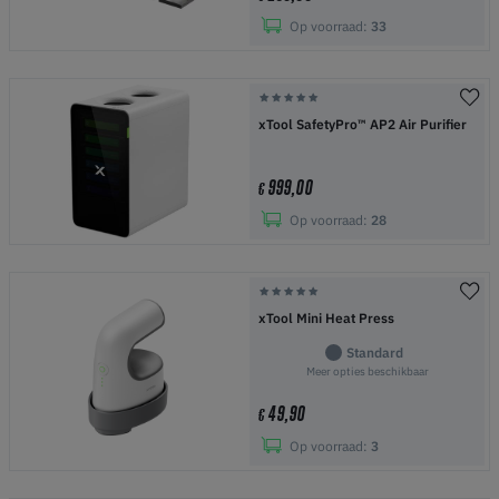
Op voorraad:
33
xTool SafetyPro™ AP2 Air Purifier
999,00
€
Op voorraad:
28
xTool Mini Heat Press
Standard
Meer opties beschikbaar
49,90
€
Op voorraad:
3