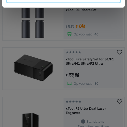
-50%
xTool D1 Risers Set
7,45
€
€ 14,90
Op voorraad:
46
xTool Fire Safety Set for S1/F1
Ultra/M1 Ultra/F2 Ultra
159,00
€
Op voorraad:
50
xTool F2 Ultra Dual Laser
Engraver
Standalone
Meer opties beschikbaar