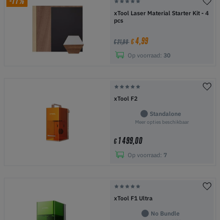
-77%
xTool Laser Material Starter Kit - 4
pcs
4,99
€
€ 21,90
Op voorraad:
30
xTool F2
Standalone
Meer opties beschikbaar
1 499,00
€
Op voorraad:
7
xTool F1 Ultra
No Bundle