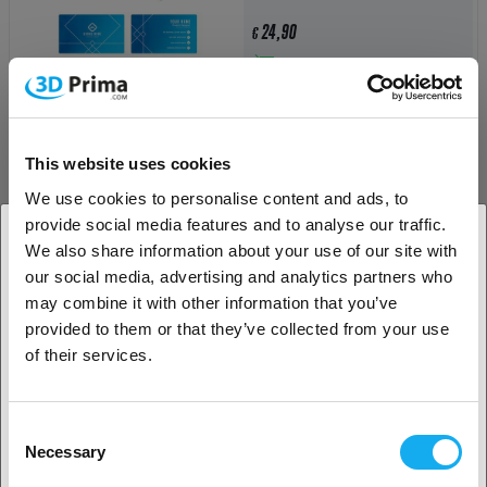
24,90
€
Op voorraad:
50+
xTool Mobile Workstand
This website uses cookies
We use cookies to personalise content and ads, to
439,00
€
provide social media features and to analyse our traffic.
We also share information about your use of our site with
Op voorraad:
22
our social media, advertising and analytics partners who
1. Ben je een zakelijke of een particuliere klant?
may combine it with other information that you’ve
-15%
provided to them or that they’ve collected from your use
Zakelijke klant
xTool Smart Air Assist Set 2.0 Auto
of their services.
Particuliere klant
169,00
€
€ 199,00
Consent
Op voorraad:
50
Necessary
Selection
2. Het lijkt erop dat je uit
USA komt