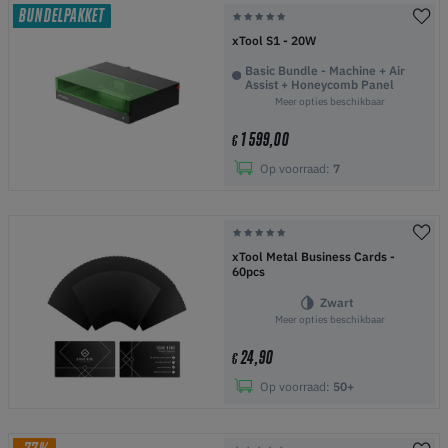
BUNDELPAKKET
xTool S1 - 20W
Basic Bundle - Machine + Air
Assist + Honeycomb Panel
Meer opties beschikbaar
1 599,00
€
Op voorraad:
7
xTool Metal Business Cards -
60pcs
Zwart
Meer opties beschikbaar
24,90
€
Op voorraad:
50+