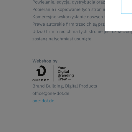
Powielanie, edycja, dystrybucja oraz wszelkiego
Pobieranie i kopiowanie tych stron internetowyc
Komercyjne wykorzystanie naszych treści bez zgod
Prawa autorskie firm trzecich są przestrzegane, o
Udział firm trzecich na tych stronie jest oznaczo
zostaną natychmiast usunięte.
Webshop by
Brand Building, Digital Products
office@one-dot.de
one-dot.de