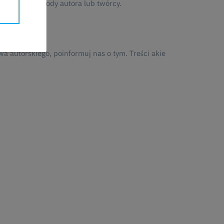
a pisemnej zgody autora lub twórcy.
d dostawcy.
wa autorskiego, poinformuj nas o tym. Treści akie