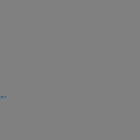
odr
.