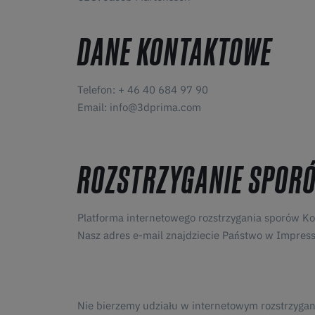
DANE KONTAKTOWE
Telefon: + 46 40 684 97 90
Email: info@3dprima.com
ROZSTRZYGANIE SPOR
Platforma internetowego rozstrzygania sporów Ko
Nasz adres e-mail znajdziecie Państwo w Impres
Nie bierzemy udziału w internetowym rozstrzyga