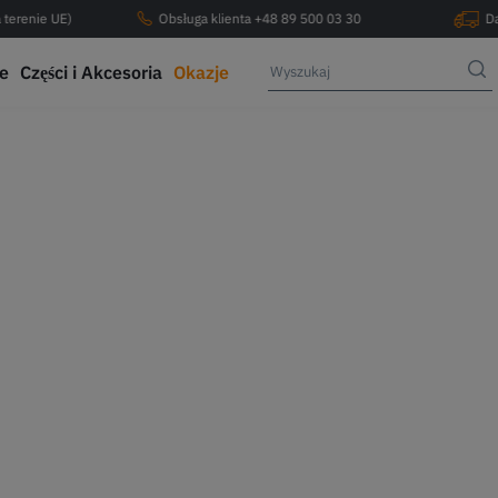
 terenie UE)
Obsługa klienta +48 89 500 03 30
D
ce
Części i Akcesoria
Okazje