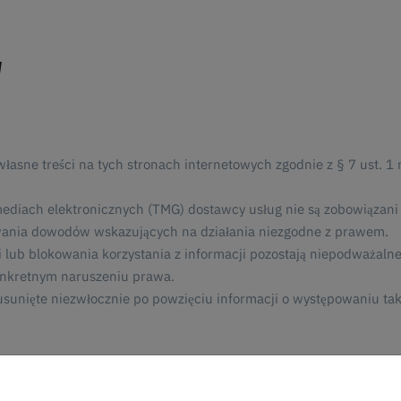
I
łasne treści na tych stronach internetowych zgodnie z § 7 ust. 1
mediach elektronicznych (TMG) dostawcy usług nie są zobowiązani
wania dowodów wskazujących na działania niezgodne z prawem.
lub blokowania korzystania z informacji pozostają niepodważalne
onkretnym naruszeniu prawa.
usunięte niezwłocznie po powzięciu informacji o występowaniu ta