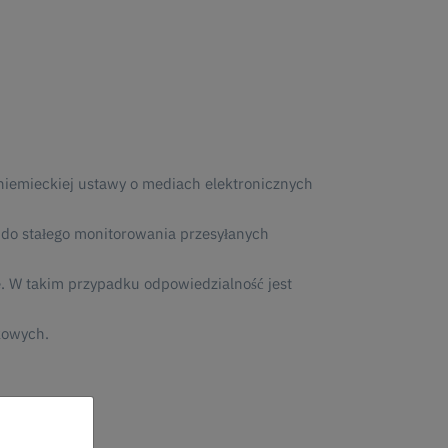
 niemieckiej ustawy o mediach elektronicznych
 do stałego monitorowania przesyłanych
. W takim przypadku odpowiedzialność jest
kowych.