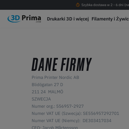
Darmowa dostawa od 200 PLN !
Szybka dostawa w 2 - 6 dni (na
Drukarki 3D i więcej
Filamenty i Żywi
DANE FIRMY
Prima Printer Nordic AB
Blidögatan 27 D
211 24 MALMÖ
SZWECJA
Numer org.: 556957-2927
Numer VAT UE (Szwecja):
SE556957292701
Numer VAT UE (Niemcy): DE303417034
CEO: Jacob Mårtensson