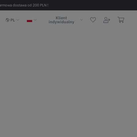
armowa dostawa od 200 PLN !
Szybka dostawa w 2 - 6 dni (na terenie
Klient
PL
indywidualny