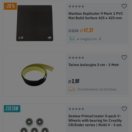
-20%
Wanhao Duplicator 9 Mark 2 PVC
Mat Build Surface 425 x 425 mm
42,32
zł
ZŁ 52,90
w magazynie:
2
Taśma izolacyjna 5 cm - 1 Metr
3,90
zł
Oczekiwanie na dostawę
ZESTAW
Zestaw PrimaCreator 5-pack V-
Wheels with bearing for Creality
CR/Ender series | Rolki V - 5 szt.