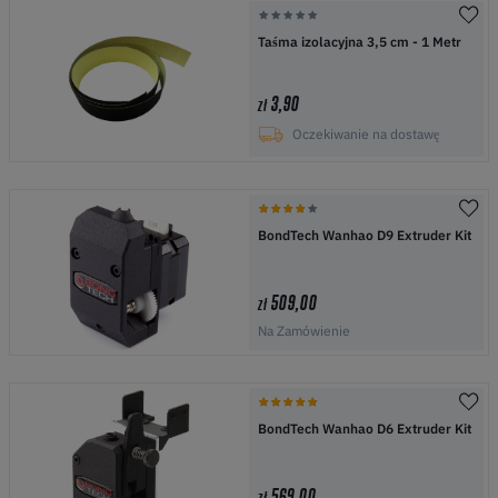
Taśma izolacyjna 3,5 cm - 1 Metr
3,90
zł
Oczekiwanie na dostawę
BondTech Wanhao D9 Extruder Kit
509,00
zł
Na Zamówienie
BondTech Wanhao D6 Extruder Kit
569,00
zł