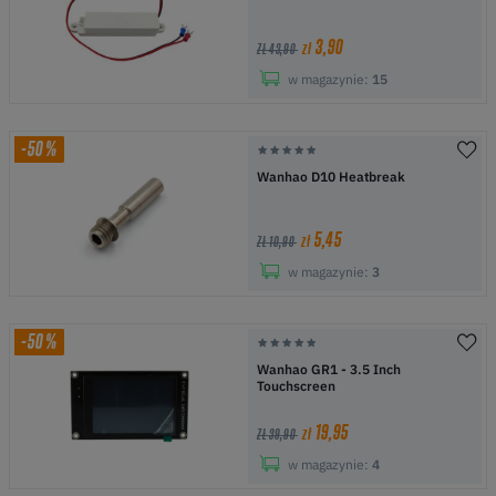
3,90
zł
ZŁ 43,90
w magazynie:
15
-50%
Wanhao D10 Heatbreak
5,45
zł
ZŁ 10,90
w magazynie:
3
-50%
Wanhao GR1 - 3.5 Inch
Touchscreen
19,95
zł
ZŁ 39,90
w magazynie:
4