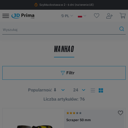
Szybka dostawa w 2 - 6 dni (na terenie UE)
PL
WANHAO
Filtr
Liczba artykułów: 76
Scraper 50 mm