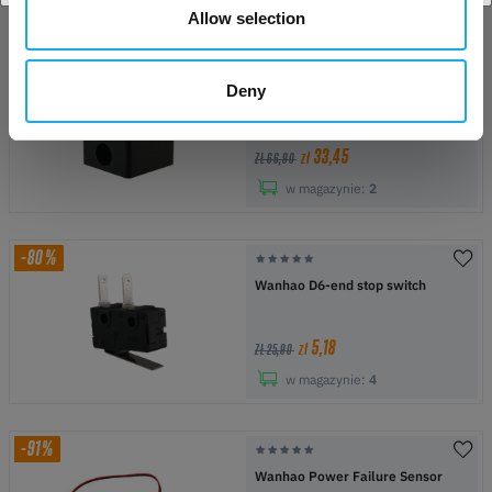
Allow selection
-50%
Deny
Wanhao Duplicator 5S
Extruder/print head Block
33,45
zł
ZŁ 66,90
w magazynie:
2
-80%
Wanhao D6-end stop switch
5,18
zł
ZŁ 25,90
w magazynie:
4
-91%
Wanhao Power Failure Sensor