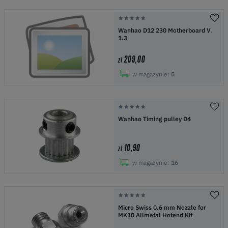
Wanhao D12 230 Motherboard V.
1.3
209,00
zł
w magazynie:
5
Wanhao Timing pulley D4
10,90
zł
w magazynie:
16
Micro Swiss 0.6 mm Nozzle for
MK10 Allmetal Hotend Kit