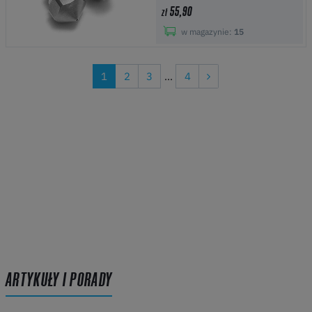
55,90
zł
w magazynie:
15
1
2
3
...
4
ARTYKUŁY I PORADY