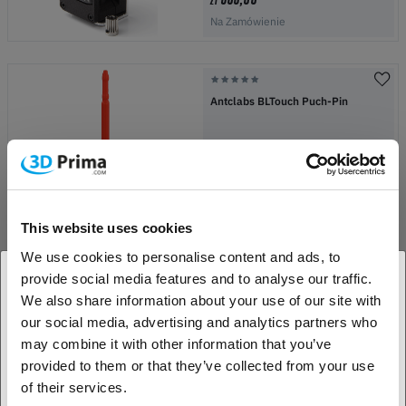
Na Zamówienie
Antclabs BLTouch Puch-Pin
43,90
zł
Oczekiwanie na dostawę
This website uses cookies
-50%
We use cookies to personalise content and ads, to
Wanhao Endstop switch to
Duplicator 5/5S and 5S Mini
provide social media features and to analyse our traffic.
We also share information about your use of our site with
12,95
zł
ZŁ 25,90
1. Jesteś klientem biznesowym, czy klientem
our social media, advertising and analytics partners who
indywidualnym?
w magazynie:
11
may combine it with other information that you’ve
provided to them or that they’ve collected from your use
Klient biznesowy
of their services.
-50%