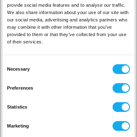
This 2-Pin connector is used to connect a fan, a heated
provide social media features and to analyse our traffic.
platform bed, or a power unit to the MightyBoard
We also share information about your use of our site with
1. Jesteś klientem biznesowym, czy klientem
(microcontroller). This would be considered the "male" end.
our social media, advertising and analytics partners who
indywidualnym?
may combine it with other information that you’ve
OCENY
provided to them or that they’ve collected from your use
Klient biznesowy
of their services.
Klient indywidualny
Consent
Necessary
Selection
PYTANIA DO PRODUKTU?
2. Wydaje nam się, że jesteś z
USA
Preferences
Tak, kontynuuj
Statistics
Produkt
Wybierz swój kraj
Marketing