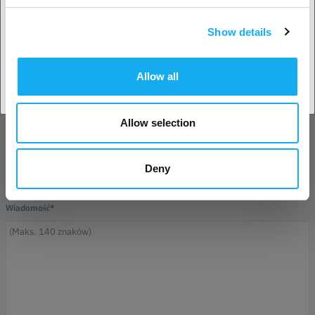
Imię*
Show details
Potwierdź
adres e-mail*
Allow all
Nazwa firmy
Allow selection
Telefon
Deny
Wiadomość*