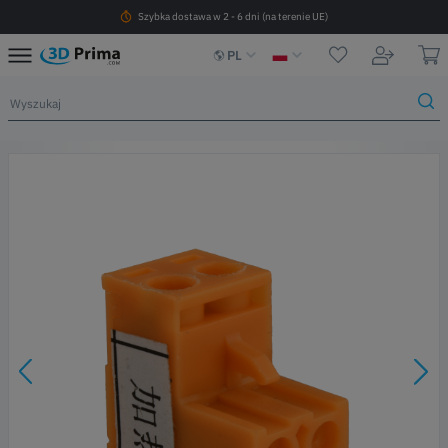
Szybka dostawa w 2 - 6 dni (na terenie UE)
PL