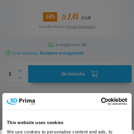
2,45
-50%
ZŁ
ZŁ 4,90
Cena Brutto bez
Kosztu Transportu
w magazynie:
10
Czas dostawy:
Dostępne w magazynie
Do koszyka
Obserwowane
Pytania do produktu
Informacje o bezpieczeństwie
This website uses cookies
OPIS PRODUKTU
We use cookies to personalise content and ads, to