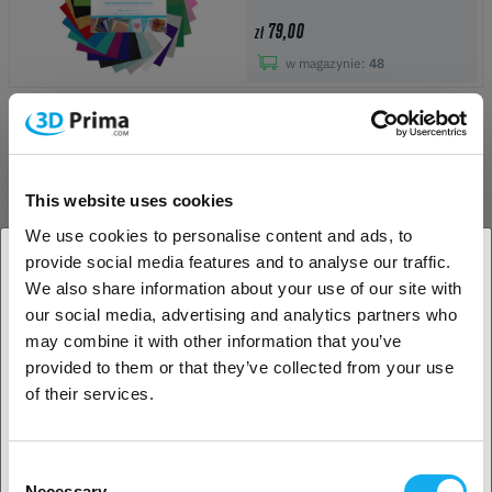
79,00
zł
w magazynie:
48
LOKLiK Cardstock Bundle - 20
Colors - 60-pack
This website uses cookies
66,90
zł
We use cookies to personalise content and ads, to
w magazynie:
31
provide social media features and to analyse our traffic.
We also share information about your use of our site with
1. Jesteś klientem biznesowym, czy klientem
our social media, advertising and analytics partners who
indywidualnym?
may combine it with other information that you’ve
LOKLiK Felt Sheet Bundle 1.0 mm
provided to them or that they’ve collected from your use
- Mix Color - 42 pack
Klient biznesowy
of their services.
34,90
zł
w magazynie:
17
Klient indywidualny
Consent
Necessary