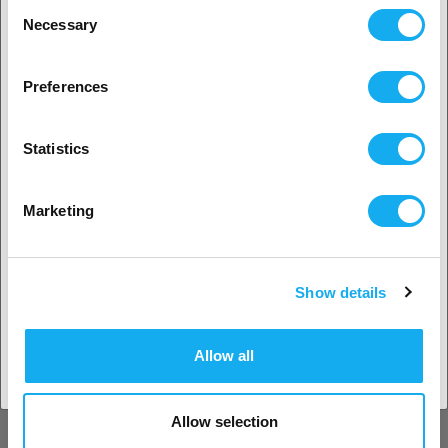
Consent
(Cena: zł 479,00/)
Necessary
Selection
w magazynie:
13
2. Wydaje nam się, że jesteś z
USA
Preferences
Tak, kontynuuj
NinjaTek NinjaFlex Edge
Statistics
Snow White
2.85 mm
1 kg
dostępne warianty
Wybierz swój kraj
Marketing
479,00
zł
(Cena: zł 479,00/)
w magazynie:
5
Show details
Potwierdź
NinjaTek Cheetah Flexible -
Allow all
1.75mm - 0.5 kg - Fire Red
229,00
zł
Allow selection
(Cena: zł 458,00/kilogram)
w magazynie:
11