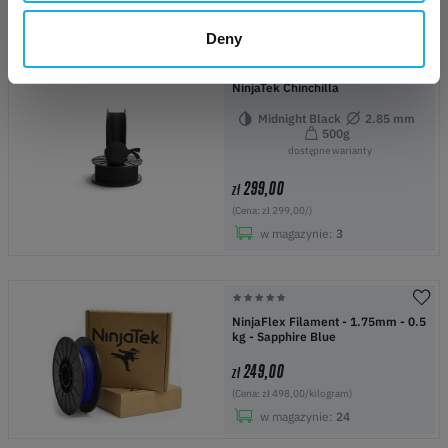
Deny
NinjaTek Chinchilla
Midnight Black
2.85 mm
500g
dostępne warianty
299,00
zł
(Cena: zł 299,00/)
w magazynie:
3
NinjaFlex Filament - 1.75mm - 0.5
kg - Sapphire Blue
249,00
zł
(Cena: zł 498,00/kilogram)
w magazynie:
24