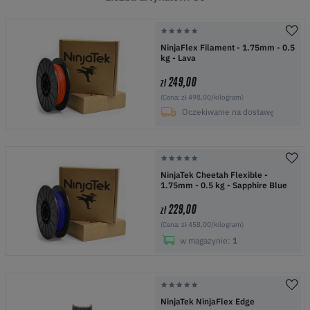
NinjaFlex Filament - 1.75mm - 0.5
kg - Lava
249,00
zł
(Cena: zł 498,00/kilogram)
Oczekiwanie na dostawę
NinjaTek Cheetah Flexible -
1.75mm - 0.5 kg - Sapphire Blue
229,00
zł
(Cena: zł 458,00/kilogram)
w magazynie:
1
NinjaTek NinjaFlex Edge