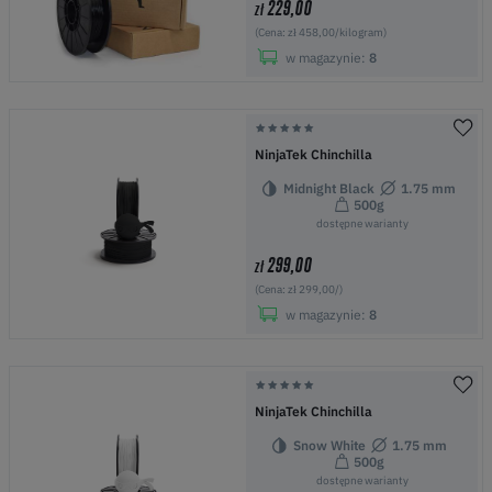
229,00
zł
(Cena: zł 458,00/kilogram)
w magazynie:
8
NinjaTek Chinchilla
Midnight Black
1.75 mm
500g
dostępne warianty
299,00
zł
(Cena: zł 299,00/)
w magazynie:
8
NinjaTek Chinchilla
Snow White
1.75 mm
500g
dostępne warianty