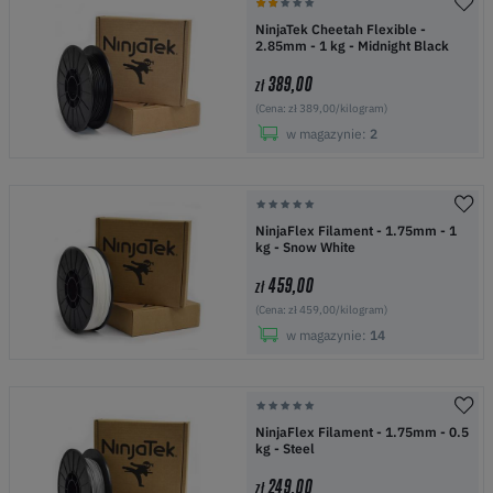
NinjaTek Cheetah Flexible -
2.85mm - 1 kg - Midnight Black
389,00
zł
(Cena: zł 389,00/kilogram)
w magazynie:
2
NinjaFlex Filament - 1.75mm - 1
kg - Snow White
459,00
zł
(Cena: zł 459,00/kilogram)
w magazynie:
14
NinjaFlex Filament - 1.75mm - 0.5
kg - Steel
249,00
zł