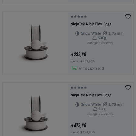
NinjaTek NinjaFlex Edge
Snow White
1.75 mm
500g
dostępne warianty
239,00
zł
(Cena: zł 239,00/)
w magazynie:
3
NinjaTek NinjaFlex Edge
Snow White
1.75 mm
1 kg
dostępne warianty
479,00
zł
(Cena: zł 479,00/)