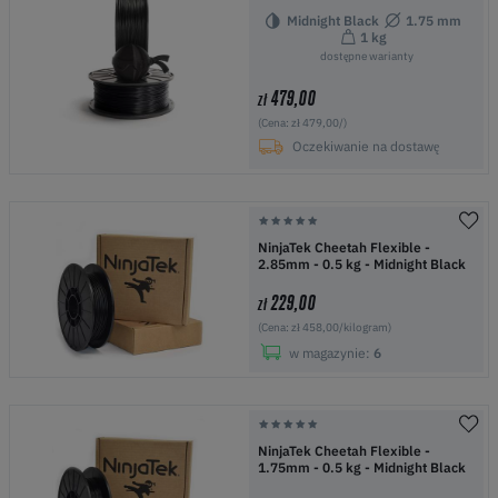
Midnight Black
1.75 mm
1 kg
dostępne warianty
479,00
zł
(Cena: zł 479,00/)
Oczekiwanie na dostawę
NinjaTek Cheetah Flexible -
2.85mm - 0.5 kg - Midnight Black
229,00
zł
(Cena: zł 458,00/kilogram)
w magazynie:
6
NinjaTek Cheetah Flexible -
1.75mm - 0.5 kg - Midnight Black