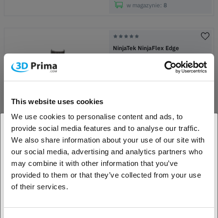
w magazynie:
8
NinjaTek NinjaFlex Edge
Midnight Black
2.85 mm
500g
dostępne warianty
239,00
zł
This website uses cookies
(Cena: zł 239,00/)
We use cookies to personalise content and ads, to
w magazynie:
9
provide social media features and to analyse our traffic.
We also share information about your use of our site with
1. Jesteś klientem biznesowym, czy klientem
our social media, advertising and analytics partners who
indywidualnym?
NinjaTek NinjaFlex Edge
may combine it with other information that you’ve
provided to them or that they’ve collected from your use
Midnight Black
2.85 mm
1 kg
Klient biznesowy
of their services.
dostępne warianty
479,00
zł
Klient indywidualny