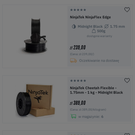
NinjaTek NinjaFlex Edge
Midnight Black
1.75 mm
500g
dostępne warianty
239,00
zł
(Cena: zł 239,00/)
Oczekiwanie na dostawę
NinjaTek Cheetah Flexible -
1.75mm - 1 kg - Midnight Black
389,00
zł
(Cena: zł 389,00/kilogram)
w magazynie:
6