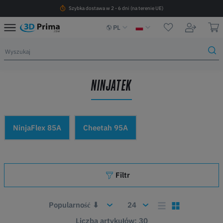
Szybka dostawa w 2 - 6 dni (na terenie UE)
PL
NINJATEK
NinjaFlex 85A
Cheetah 95A
Filtr
Liczba artykułów: 30