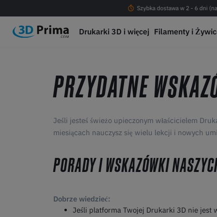
Darmowa dostawa od 200 PLN !
Szybka dostawa w 2 - 6 dni (na
Drukarki 3D i więcej
Filamenty i Żywi
PRZYDATNE WSKAZ
Jeśli jesteś świeżo upieczonym właścicielem Druka
miesiącach nauczysz się wielu lekcji i nowych umi
PORADY I WSKAZÓWKI NASZYC
Dobrze wiedzieć:
Jeśli platforma Twojej Drukarki 3D nie je