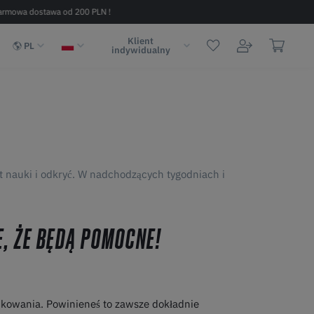
armowa dostawa od 200 PLN !
Szybka dostawa w 2 - 6 dni (na terenie
Klient
PL
indywidualny
at nauki i odkryć. W nadchodzących tygodniach i
, ŻE BĘDĄ POMOCNE!
ukowania. Powinieneś to zawsze dokładnie