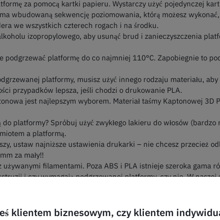
ormę za pomocą kartki papieru. Wystarczy użyć pojedynczej kartk
k ma wbudowaną sekwencję poziomowania, którą możesz wykonać, 
era we wszystkich czterech rogach i na środku.
alkoholu izopropylowego, aby usunąć brud i zanieczyszczenia platfo
ze podgrzewać platformę do co najmniej 110°C. Zapobiegnie to pod
odgrzewanej platformy, musisz użyć innego rodzaju materiału, aby 
zości przypadków lepsza, jeśli chodzi o drukowanie PLA.
tonowa jest najlepszym wyborem. Materiał taśmy Kaptonowej 3D Pr
ają do platformy? Spróbuj użyć zwykłego lakieru do włosów (bardzo
iotem a platformą.
rwszy, ustaw najniższe ustawienia drukarki – nie chcesz przecież 
 mm za mały!!
 z używanymi filamentami. Poza ABS i PLA istnieje szeroka gama ró
kstruzji i czy wymagają podgrzewanej platformy, czy nie. W nasze
ilamentu lub możesz odwiedzić stronę producenta, gdzie dostępne 
teś klientem biznesowym, czy klientem indywid
ługujące modele 3D (najczęściej w formacie .STL), które tłumaczy