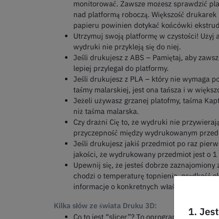
monitorować. Zawsze możesz sprawdzić platf
nad platformą roboczą. Większość drukare
papieru powinien dotykać końcówki ekstrud
Utrzymuj swoją platformę w czystości! Użyj 
wydruki nie przykleją się do niej.
Jeśli drukujesz z ABS – Pamiętaj, aby zaws
lepiej przylegał do platformy.
Jeśli drukujesz z PLA – który nie wymaga p
taśmy malarskiej, jest ona tańsza i w więks
Jeżeli używasz grzanej platofmy, taśma Kap
niż taśma malarska.
Czy drażni Cię to, że wydruki nie przywier
przyczepność między wydrukowanym przedm
Jeśli drukujesz jakiś przedmiot po raz pie
jakości, że wydrukowany przedmiot jest o 1
Upewnij się, że jesteś dobrze zaznajomiony
chodzi o temperaturę topnienia, prędkość e
informacje o konkretnych właściwościach f
Kilka słów ze świata Druku 3D:
1. Jes
Co to jest “slicer”? To oprogramowanie obs