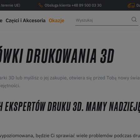
 terenie UE)
Obsługa klienta +48 89 500 03 30
D
ce
Części i Akcesoria
Okazje
ÓWKI DRUKOWANIA 3D
rki 3D lub myślisz o jej zakupie, otwiera się przed Tobą nowy świ
ejętności.
H EKSPERTÓW DRUKU 3D. MAMY NADZIEJĘ
st wypoziomowana, będzie Ci sprawiać wiele problemów podczas dr