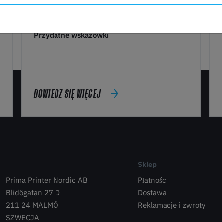
Przydatne wskazówki
DOWIEDZ SIĘ WIĘCEJ
Sklep
Prima Printer Nordic AB
Płatności
Blidögatan 27 D
Dostawa
211 24 MALMÖ
Reklamacje i zwroty
SZWECJA