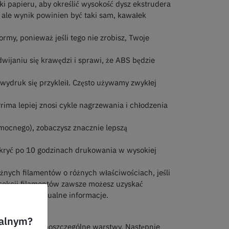
i papieru, aby określić wysokość dysz ekstrudera
ale wynik powinien być taki sam, kawałek
rmy, ponieważ jeśli tego nie zrobisz, Twoje
wijaniu się krawędzi i sprawi, że ABS będzie
wydruk się przykleił. Często używamy zwykłej
ima lepiej znosi cykle nagrzewania i chłodzenia
 mocnego), zobaczysz znacznie lepszą
odkryć po 10 godzinach drukowania w wysokiej
żnych filamentów o różnych właściwościach, jeśli
j sekcji filamentów zawsze możesz uzyskać
są zawsze aktualne informacje.
ualnym?
 ten model na poszczególne warstwy. Następnie