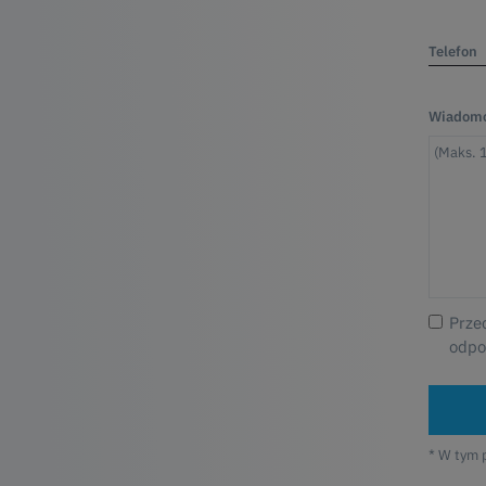
Telefon
Wiadomo
Prze
odpo
* W tym 