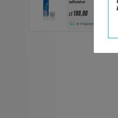
adhesive
199,00
zł
w magazynie:
48
Do koszyka