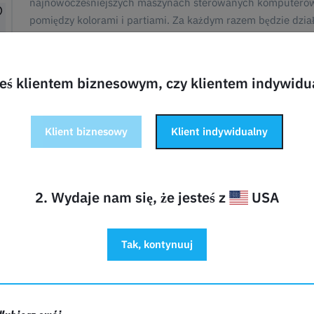
najnowocześniejszych maszynach sterowanych komputerowo
pomiędzy kolorami i partiami. Za każdym razem będzie dzia
Wszystkie produkty BASF są w 100% identyfikowalne do źró
teś klientem biznesowym, czy klientem indywid
Klient biznesowy
Klient indywidualny
2. Wydaje nam się, że jesteś z
USA
Tak, kontynuuj