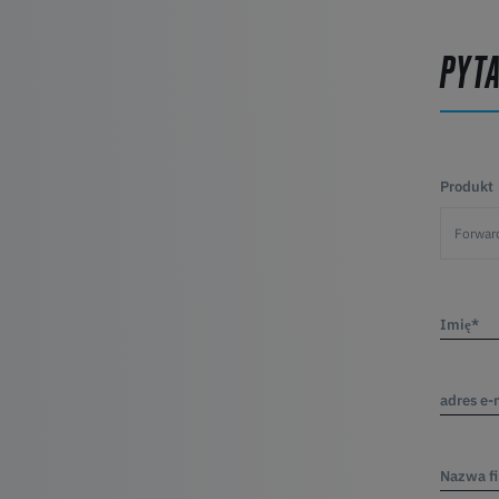
PYT
Produkt
Imię*
adres e-
Nazwa f