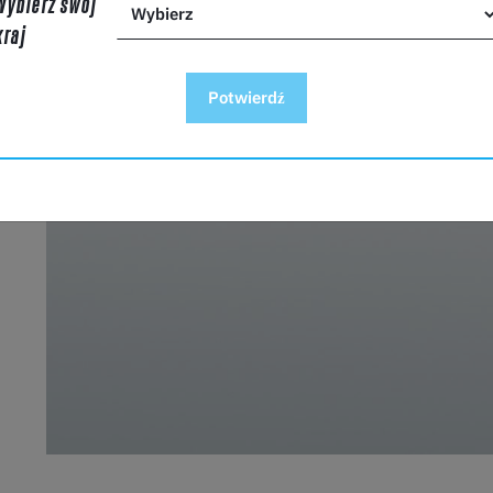
Wybierz swój
kraj
Potwierdź