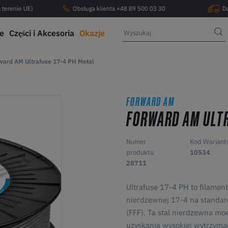
 terenie UE)
Obsługa klienta +48 89 500 03 30
D
ce
Części i Akcesoria
Okazje
ward AM Ultrafuse 17-4 PH Metal
FORWARD AM
FORWARD AM ULTR
Numer
Kod Wariant
produktu
10534
28711
Ultrafuse 17-4 PH to filamen
nierdzewnej 17-4 na standar
(FFF). Ta stal nierdzewna mo
uzyskania wysokiej wytrzymao