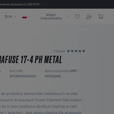
armowa dostawa od 200 PLN !
Szybka dostawa w 2 - 6 dni (na terenie
Klient
PL
indywidualny
0 Opinie
AFUSE 17-4 PH METAL
u
Kod EAN
Kod producenta
UMF-
8718969926331
5033a300
t do produkcji elementów metalowych ze stali
dowych drukarkach Fused Filament Fabrication
e by w peni poddana obróbce cieplnej w celu
ci i twardoci. Jest zatem idealna dla przemysu