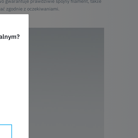
 gwarantuje prawdziwie spójny filament, także
łać zgodnie z oczekiwaniami.
dła.
ualnym?