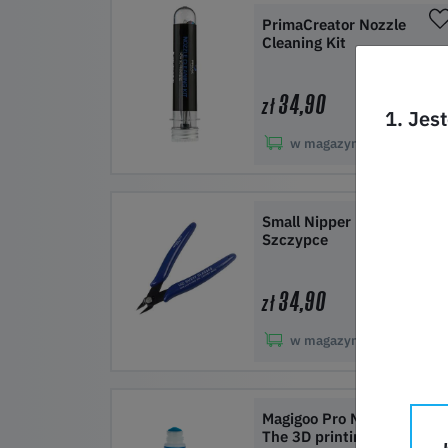
Do koszyka
PrimaCreator Nozzle
Cleaning Kit
34,90
zł
1. Jes
w magazynie:
50+
Do koszyka
Small Nipper |
Szczypce
34,90
zł
w magazynie:
50+
Do koszyka
Magigoo Pro Metal -
The 3D printing