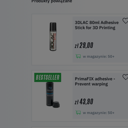
Produkty powiązane
3DLAC 80ml Adhesive
Stick for 3D Printing
29,00
zł
w magazynie:
50+
Do koszyka
BESTSELLER
PrimaFIX adhesive -
Prevent warping
43,90
zł
w magazynie:
50+