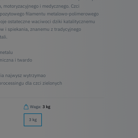
o, motoryzacyjnego i medycznego. Czci
pozytowego filamentu metalowo-polimerowego
oje ostateczne waciwoci dziki katalitycznemu
w i spiekania, znanemu z tradycyjnego
ali.
 metalu
iczna i twardo
ia najwysz wytrzymao
processingu dla czci zielonych
Waga:
3 kg
3 kg