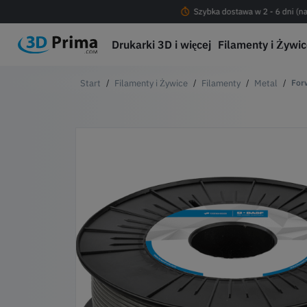
Darmowa dostawa od 200 PLN !
Szybka dostawa w 2 - 6 dni (na
Drukarki 3D i więcej
Filamenty i Żywi
Filamenty i Żywice
Filamenty
Metal
For