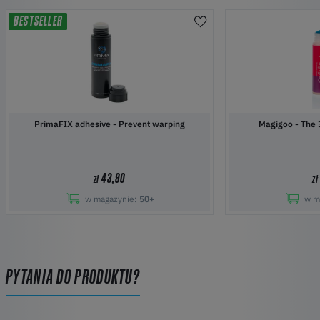
BESTSELLER
PrimaFIX adhesive - Prevent warping
Magigoo 
43,90
zł
zł
w magazynie:
50+
w m
PYTANIA DO PRODUKTU?