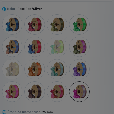
harmonijne poczenie dwukolorowego blasku z kad warstw.
Najwaniejsze wydarzenia
Kolor:
Rose Red/Silver
Technologia Duo-Silk
Jedwabicie gadka tekstura
Wysokiej jakoci baza PLA
Precyzyjny Detailing
Średnica filamentu:
1.75 mm