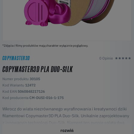
*Zdjęcia i filmy produktów mają charakter wyłącznie poglądowy.
COPYMASTER3D
0 Opinie
COPYMASTER3D PLA DUO-SILK
Numer produktu
30105
Kod Wariantu
12472
Kod EAN
5060848217126
Kod producenta
CM-DUSI-016-1-175
Wkrocz do wiata niezrównanego wyrafinowania i kreatywnoci dziki
filamentowi Copymaster3D PLA Duo-Silk. Unikalnie zaprojektowany
z innowacyjn technologi Duo-Silk, filament ten pynnie splata dwa
uzupeniajce si kolory w jedn ni, tworzc wydruki, które prezentuj
rozwiń