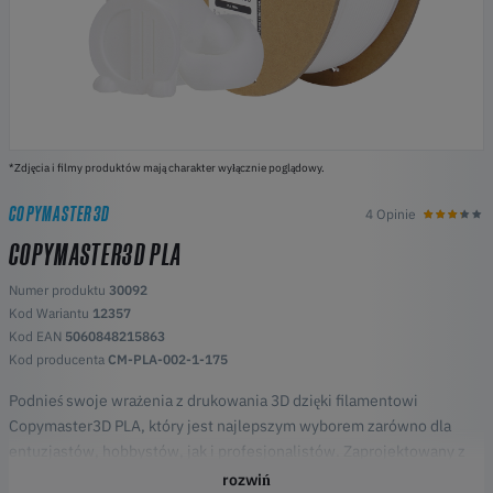
*Zdjęcia i filmy produktów mają charakter wyłącznie poglądowy.
COPYMASTER3D
4 Opinie
COPYMASTER3D PLA
Numer produktu
30092
Kod Wariantu
12357
Kod EAN
5060848215863
Kod producenta
CM-PLA-002-1-175
Podnieś swoje wrażenia z drukowania 3D dzięki filamentowi
Copymaster3D PLA, który jest najlepszym wyborem zarówno dla
entuzjastów, hobbystów, jak i profesjonalistów. Zaprojektowany z
precyzją i innowacyjnością, nasz filament PLA (kwas polimlekowy)
rozwiń