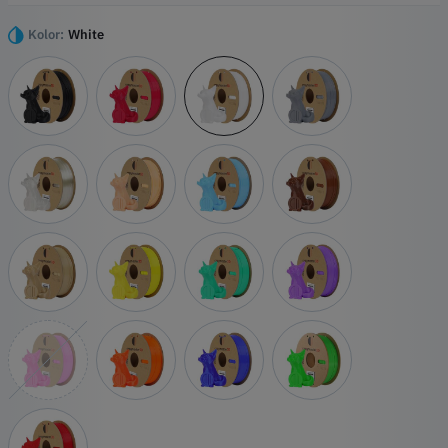
jest kluczem do odblokowania świata nieograniczonych możliwości w
dziedzinie druku 3D.
Kolor:
White
Najważniejsze wydarzenia
Wysokiej jakości materiał
Żywe kolory
Precyzyjna tolerancja średnicy
Niski poziom zapachu i przyjazność dla środowiska
Wysoka kompatybilność
Niezawodna wydajność