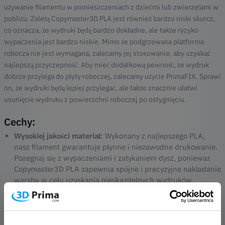
używanie filamentu w pomieszczeniach z dziećmi lub zwierzętami w
pobliżu. Zaletą Copymaster3D PLA jest również bardzo niski skurcz,
co oznacza, że wydruki będą bardzo dokładne, ale także ryzyko
wypaczenia jest bardzo niskie. Mimo że podgrzewana platforma
robocza nie jest wymagana, zalecamy jej stosowanie, aby uzyskać
najlepszą przyczepność. Aby mieć dodatkową pewność, że wydruk
dobrze przylega do płyty roboczej, zalecamy użycie PrimaFIX. Sprawi
on, że wydruki będą lepiej przylegać, ale także znacznie ułatwi
usunięcie wydruku z powierzchni roboczej po ostygnięciu.
Cechy:
Wysokiej jakości materiał:
Wykonany z najlepszego PLA,
nasz filament gwarantuje płynne i niezawodne drukowanie.
Pożegnaj się z wypaczeniami i zatykaniem dysz, ponieważ
Copymaster3D PLA zapewnia spójne i precyzyjne nakładanie
warstw w celu uzyskania nieskazitelnych wydruków.
Żywe kolory:
Wybierz z szerokiej palety żywych i bogatych
kolorów, aby ożywić swoje kreacje. Niezależnie od tego, czy
zajmujesz się prototypowaniem, tworzeniem
skomplikowanych projektów, czy produkcją funkcjonalnych