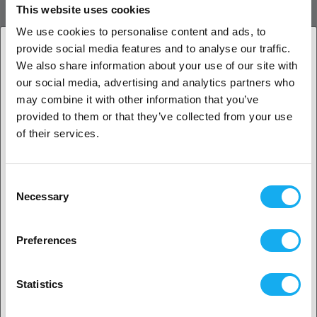
This website uses cookies
części, nasz filament zapewnia, że Twoje wydruki wyróżniają
się przyciągającym wzrok blaskiem.
We use cookies to personalise content and ads, to
Precyzyjna tolerancja średnicy:
Doświadcz
provide social media features and to analyse our traffic.
bezproblemowego drukowania dzięki ścisłemu
We also share information about your use of our site with
przestrzeganiu precyzyjnych tolerancji średnicy. Jednolita
1. Jesteś klientem biznesowym, czy klientem
our social media, advertising and analytics partners who
średnica filamentu zapewnia optymalny przepływ, co
indywidualnym?
may combine it with other information that you’ve
skutkuje nienaganną przyczepnością warstw i
provided to them or that they’ve collected from your use
nieskazitelnym wykończeniem wydruków 3D. Tolerancja: +/-
Klient biznesowy
of their services.
0,03 mm
Niski poziom zapachu i przyjazność dla środowiska:
Ciesz
się przyjemnym i bezzapachowym środowiskiem drukowania
Klient indywidualny
Consent
dzięki filamentowi Copymaster3D PLA. Pochodzący z
Necessary
Selection
zasobów odnawialnych PLA jest materiałem
biodegradowalnym, dzięki czemu drukowanie 3D jest nie
2. Wydaje nam się, że jesteś z
USA
tylko kreatywne, ale także przyjazne dla środowiska.
Preferences
Kompatybilność:
Tak, kontynuuj
Niezawodna wydajność:
Możesz liczyć na stałą i
niezawodną wydajność z filamentem Copymaster3D PLA.
Statistics
Nasz filament przechodzi rygorystyczne środki kontroli
jakości, aby spełnić najwyższe standardy, zapewniając