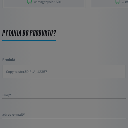
w magazynie:
50+
w m
PYTANIA DO PRODUKTU?
Produkt
Imię*
adres e-mail*