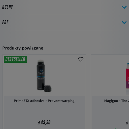
OCENY
PDF
Produkty powiązane
BESTSELLER
PrimaFIX adhesive - Prevent warping
Magigoo 
43,90
zł
zł