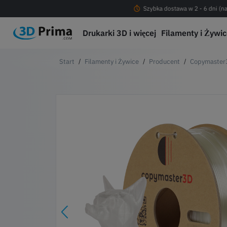
Darmowa dostawa od 200 PLN !
Szybka dostawa w 2 - 6 dni (na
Drukarki 3D i więcej
Filamenty i Żywi
Filamenty i Żywice
Producent
Copymaster