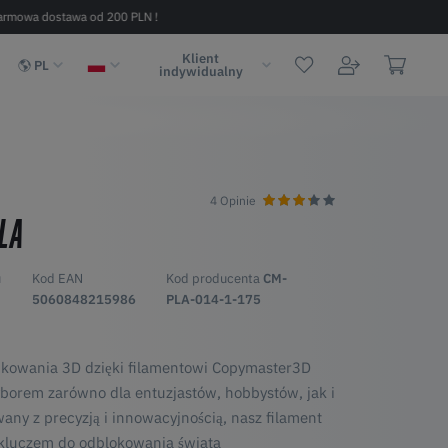
armowa dostawa od 200 PLN !
Szybka dostawa w 2 - 6 dni (na terenie
Klient
PL
indywidualny
4 Opinie
LA
u
Kod EAN
Kod producenta
CM-
5060848215986
PLA-014-1-175
ukowania 3D dzięki filamentowi Copymaster3D
yborem zarówno dla entuzjastów, hobbystów, jak i
any z precyzją i innowacyjnością, nasz filament
 kluczem do odblokowania świata