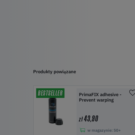
Produkty powiązane
BESTSELLER
PrimaFIX adhesive -
Prevent warping
43,90
zł
w magazynie:
50+