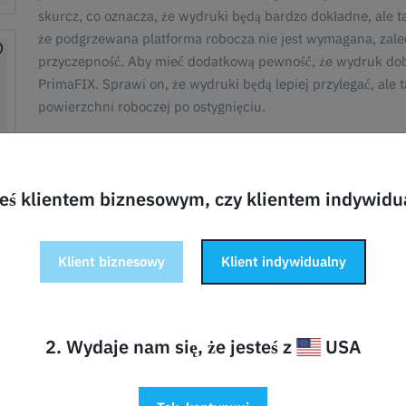
skurcz, co oznacza, że wydruki będą bardzo dokładne, ale t
że podgrzewana platforma robocza nie jest wymagana, zalec
przyczepność. Aby mieć dodatkową pewność, że wydruk dobr
PrimaFIX. Sprawi on, że wydruki będą lepiej przylegać, ale
powierzchni roboczej po ostygnięciu.
Cechy:
Wysokiej jakości materiał:
Wykonany z najlepszego PLA, 
drukowanie. Pożegnaj się z wypaczeniami i zatykaniem
teś klientem biznesowym, czy klientem indywid
spójne i precyzyjne nakładanie warstw w celu uzyskania
Żywe kolory:
Wybierz z szerokiej palety żywych i bogaty
od tego, czy zajmujesz się prototypowaniem, tworzenie
Klient biznesowy
Klient indywidualny
funkcjonalnych części, nasz filament zapewnia, że Twoje
blaskiem.
Precyzyjna tolerancja średnicy:
Doświadcz bezproblemow
precyzyjnych tolerancji średnicy. Jednolita średnica fi
2. Wydaje nam się, że jesteś z
USA
nienaganną przyczepnością warstw i nieskazitelnym wyk
mm
Niski poziom zapachu i przyjazność dla środowiska:
Cie