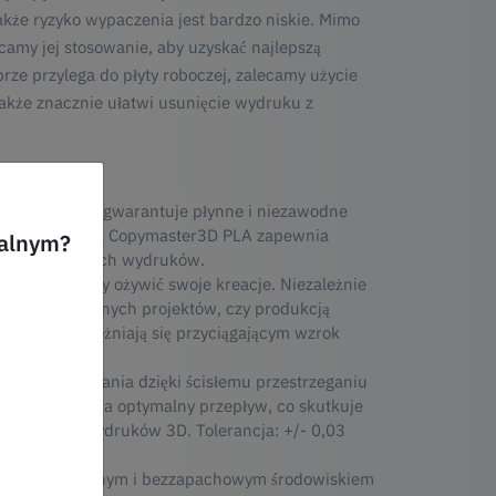
akże ryzyko wypaczenia jest bardzo niskie. Mimo
amy jej stosowanie, aby uzyskać najlepszą
ze przylega do płyty roboczej, zalecamy użycie
 także znacznie ułatwi usunięcie wydruku z
nasz filament gwarantuje płynne i niezawodne
 dysz, ponieważ Copymaster3D PLA zapewnia
ualnym?
 nieskazitelnych wydruków.
ch kolorów, aby ożywić swoje kreacje. Niezależnie
m skomplikowanych projektów, czy produkcją
 wydruki wyróżniają się przyciągającym wzrok
ego drukowania dzięki ścisłemu przestrzeganiu
lamentu zapewnia optymalny przepływ, co skutkuje
ończeniem wydruków 3D. Tolerancja: +/- 0,03
sz się przyjemnym i bezzapachowym środowiskiem