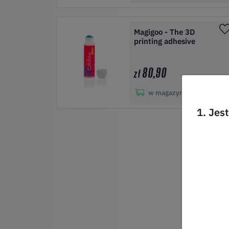
Do koszyka
Magigoo - The 3D
printing adhesive
80,90
zł
w magazynie:
50+
1. Jes
Do koszyka