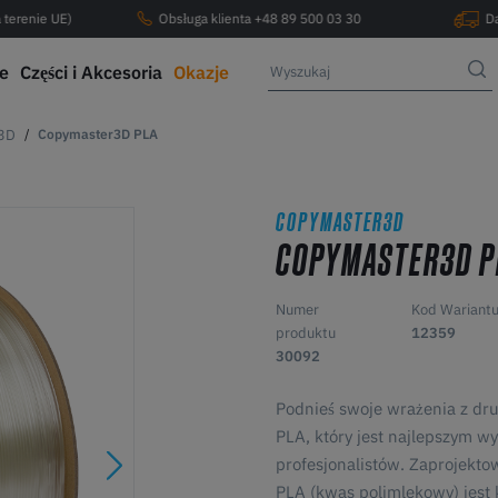
 terenie UE)
Obsługa klienta +48 89 500 03 30
D
ce
Części i Akcesoria
Okazje
3D
Copymaster3D PLA
COPYMASTER3D
COPYMASTER3D P
Numer
Kod Wariant
produktu
12359
30092
Podnieś swoje wrażenia z dr
PLA, który jest najlepszym w
profesjonalistów. Zaprojektow
PLA (kwas polimlekowy) jest