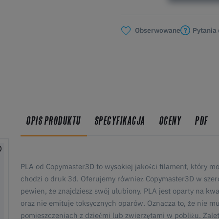
Pytania
Obserwowane
OPIS PRODUKTU
SPECYFIKACJA
OCENY
PDF
PLA od Copymaster3D to wysokiej jakości filament, który m
chodzi o druk 3d. Oferujemy również Copymaster3D w szero
pewien, że znajdziesz swój ulubiony. PLA jest oparty na kw
oraz nie emituje toksycznych oparów. Oznacza to, że nie mu
pomieszczeniach z dziećmi lub zwierzętami w pobliżu. Zale