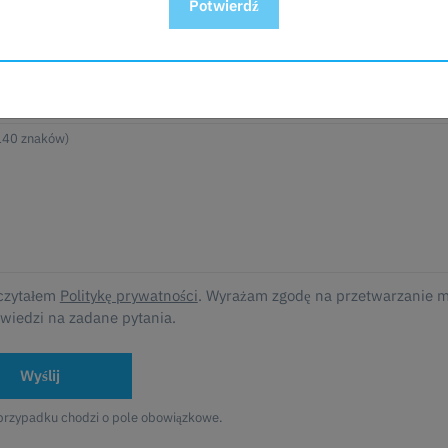
Potwierdź
ść*
czytałem
Politykę prywatności
. Wyrażam zgodę na przetwarzanie 
wiedzi na zadane pytania.
Wyślij
przypadku chodzi o pole obowiązkowe.