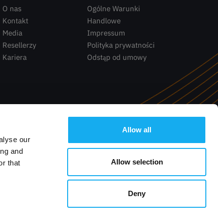
O nas
Ogólne Warunki
Kontakt
Handlowe
Media
Impressum
Resellerzy
Polityka prywatności
Kariera
Odstąp od umowy
Allow all
alyse our
ing and
Allow selection
r that
Deny