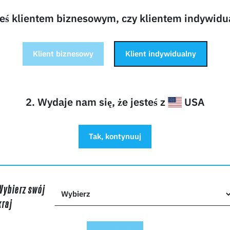
teś klientem biznesowym, czy klientem indywid
ANIA DO PRODUKTU?
Klient biznesowy
Klient indywidualny
2. Wydaje nam się, że jesteś z
USA
Tak, kontynuuj
mail*
Wybierz swój
kraj
irmy