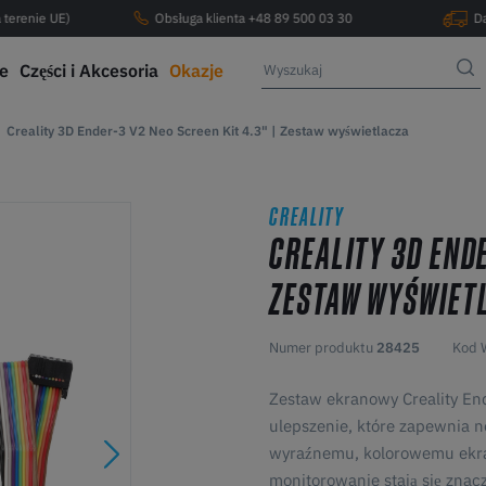
 terenie UE)
Obsługa klienta +48 89 500 03 30
D
ce
Części i Akcesoria
Okazje
Creality 3D Ender-3 V2 Neo Screen Kit 4.3" | Zestaw wyświetlacza
CREALITY
CREALITY 3D ENDE
ZESTAW WYŚWIET
Numer produktu
28425
Kod 
Zestaw ekranowy Creality End
ulepszenie, które zapewnia no
wyraźnemu, kolorowemu ekran
monitorowanie stają się znacz