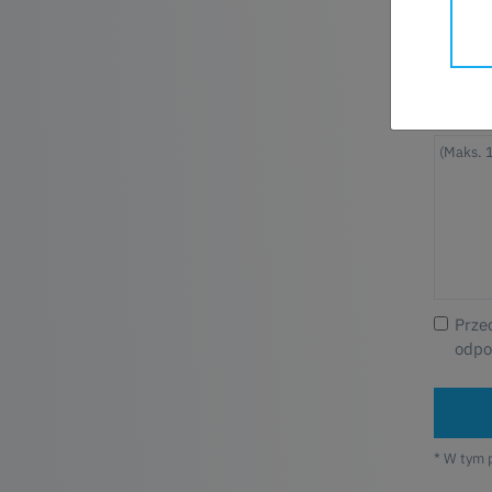
Telefon
Wiadomo
Prze
odpo
* W tym 