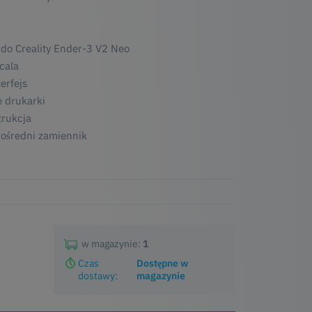
do Creality Ender-3 V2 Neo
cala
erfejs
e drukarki
trukcja
pośredni zamiennik
w magazynie:
1
Czas
Dostępne w
dostawy:
magazynie