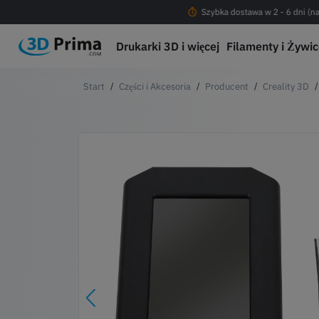
Darmowa dostawa od 200 PLN !
Szybka dostawa w 2 - 6 dni (na
Drukarki 3D i więcej
Filamenty i Żywi
Części i Akcesoria
Producent
Creality 3D