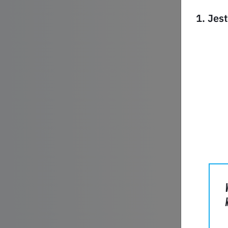
1. Jes
PYT
Produkt
Imię*
adres e-
Nazwa f