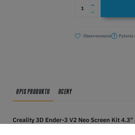
Pytania
Obserwowane
OPIS PRODUKTU
OCENY
Creality 3D Ender-3 V2 Neo Screen Kit 4.3"