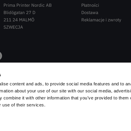
Prima Printer Nordic AB
Płatności
Blidögatan 27 D
Dostawa
211 24 MALMÖ
Reklamacje i zwroty
SZWECJA
s
ise content and ads, to provide social media features and to an
rmation about your use of our site with our social media, advertis
 combine it with other information that you’ve provided to them o
 use of their services.