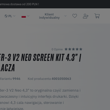
armowa dostawa od 200 PLN !
Szybka dostawa w 2 - 6 dni (na terenie
Klient
PL
indywidualny
0 Opinie
R-3 V2 NEO SCREEN KIT 4.3" |
LACZA
Wariantu
9946
Kod producenta
4001050063
er-3 V2 Neo 4,3" to oryginalna część zamienna i
woczesny i intuicyjny interfejs drukarki. Dzięki
owi 4,3 cala nawigacja, sterowanie i
nie łatwiejsze.