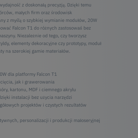
wydajność z doskonałą precyzją. Dzięki temu
órców, małych firm oraz środowisk
ny z myślą o szybkiej wymianie modułów, 20W
ować Falcon T1 do różnych zastosowań bez
aszyny. Niezależnie od tego, czy tworzysz
yldy, elementy dekoracyjne czy prototypy, moduł
y na szerokiej gamie materiałów.
0W dla platformy Falcon T1
ięcia, jak i grawerowania
óry, kartonu, MDF i ciemnego akrylu
ęki instalacji bez użycia narzędzi
gółowych projektów i czystych rezultatów
tywnych, personalizacji i produkcji małoseryjnej