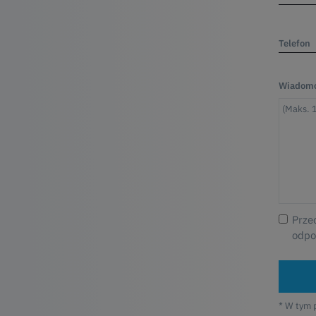
Telefon
Wiadomo
Prze
odpo
* W tym 