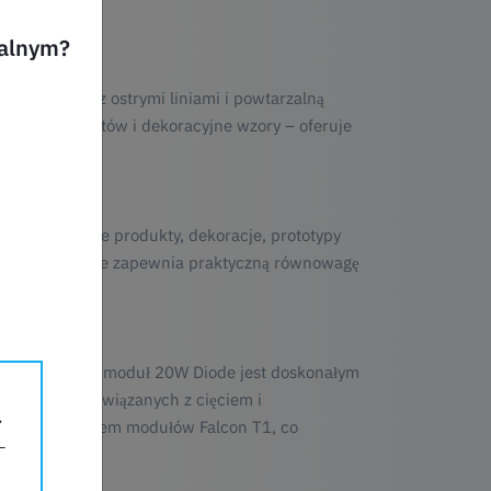
ualnym?
awerunków z ostrymi liniami i powtarzalną
owanie produktów i dekoracyjne wzory – oferuje
w.
rcyjnych
ersonalizowane produkty, dekoracje, prototypy
de Laser Module zapewnia praktyczną równowagę
i.
ia laserowego moduł 20W Diode jest doskonałym
nnych zadań związanych z cięciem i
ennym systemem modułów Falcon T1, co