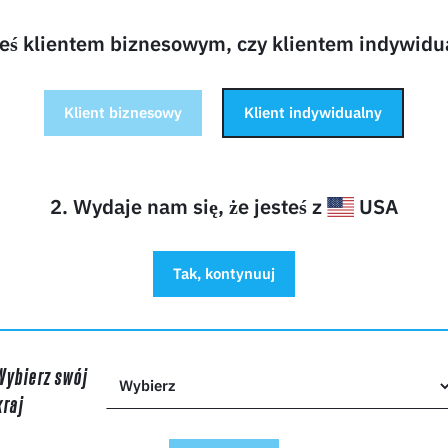
roboczej.
teś klientem biznesowym, czy klientem indywid
Precyzyjne grawerowanie i czyste rezultaty
Moduł 20W Diode umożliwia wykonywanie szczegółowych gr
Klient biznesowy
Klient indywidualny
jakością. Od logo i spersonalizowanych prezentów po znak
precyzję niezbędną do uzyskania profesjonalnych rezultató
Idealny do zastosowań kreatywnych i kome
2. Wydaje nam się, że jesteś z
USA
Niezależnie od tego, czy tworzysz niestandardowe szyldy, p
opakowań czy małe serie produkcyjne, Falcon T1 20W Dio
pomiędzy wydajnością, wszechstronnością i łatwością obsług
Tak, kontynuuj
Rozszerz możliwości swojego Falcon T1
Dla użytkowników poszukujących uniwersalnego rozwiązan
punktem wyjścia. Oferuje elastyczność potrzebną do codzie
Wybierz swój
grawerowaniem, zachowując pełną kompatybilność z wymi
kraj
umożliwia łatwą rozbudowę w przyszłości.