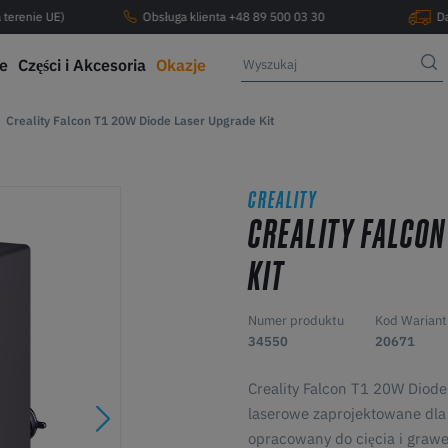
 terenie UE)
Obsługa klienta +48 89 500 03 30
D
ce
Części i Akcesoria
Okazje
Creality Falcon T1 20W Diode Laser Upgrade Kit
CREALITY
CREALITY FALCON
KIT
Numer produktu
Kod Wariant
34550
20671
Creality Falcon T1 20W Diode
laserowe zaprojektowane dla
opracowany do cięcia i graw