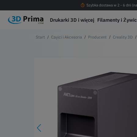
Darmowa dostawa od 200 PLN !
Szybka dostawa w 2 - 6 dni (na
Drukarki 3D i więcej
Filamenty i Żywi
Części i Akcesoria
Producent
Creality 3D