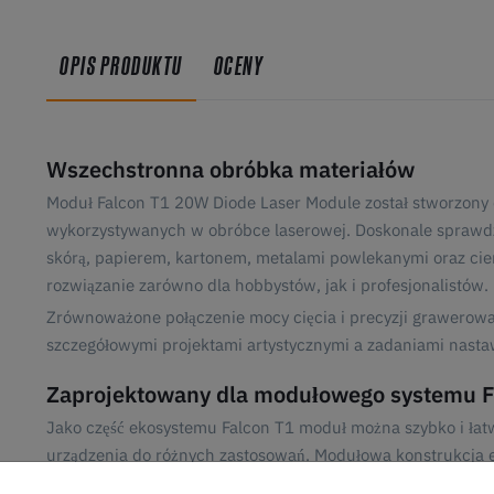
OPIS PRODUKTU
OCENY
Wszechstronna obróbka materiałów
Moduł Falcon T1 20W Diode Laser Module został stworzony
wykorzystywanych w obróbce laserowej. Doskonale sprawdz
skórą, papierem, kartonem, metalami powlekanymi oraz cie
rozwiązanie zarówno dla hobbystów, jak i profesjonalistów.
Zrównoważone połączenie mocy cięcia i precyzji grawerowa
szczegółowymi projektami artystycznymi a zadaniami nasta
Zaprojektowany dla modułowego systemu F
Jako część ekosystemu Falcon T1 moduł można szybko i łat
urządzenia do różnych zastosowań. Modułowa konstrukcja e
dedykowanych maszyn laserowych, zapewniając większą elas