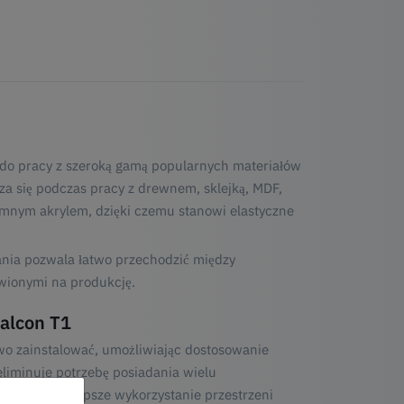
 do pracy z szeroką gamą popularnych materiałów
a się podczas pracy z drewnem, sklejką, MDF,
mnym akrylem, dzięki czemu stanowi elastyczne
nia pozwala łatwo przechodzić między
wionymi na produkcję.
alcon T1
wo zainstalować, umożliwiając dostosowanie
liminuje potrzebę posiadania wielu
tyczność i lepsze wykorzystanie przestrzeni