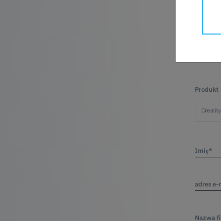
PYT
Produkt
Imię*
adres e-
Nazwa f