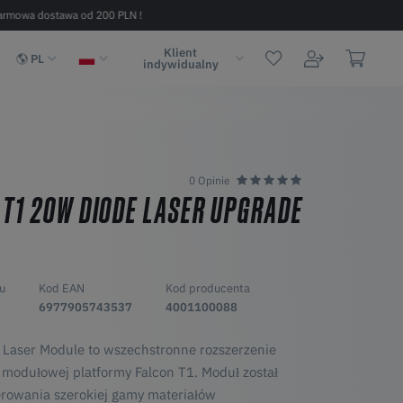
armowa dostawa od 200 PLN !
Szybka dostawa w 2 - 6 dni (na terenie
Klient
PL
indywidualny
0 Opinie
 T1 20W DIODE LASER UPGRADE
u
Kod EAN
Kod producenta
6977905743537
4001100088
 Laser Module to wszechstronne rozszerzenie
 modułowej platformy Falcon T1. Moduł został
erowania szerokiej gamy materiałów