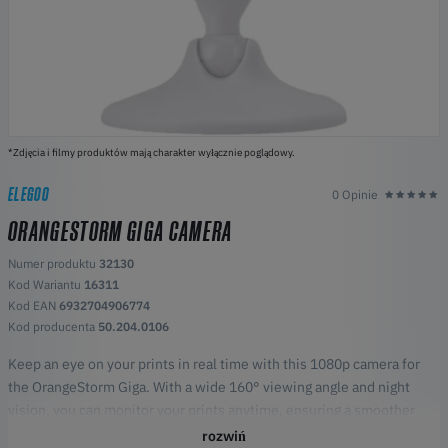
*Zdjęcia i filmy produktów mają charakter wyłącznie poglądowy.
ELEGOO
0 Opinie
ORANGESTORM GIGA CAMERA
Numer produktu
32130
Kod Wariantu
16311
Kod EAN
6932704906774
Kod producenta
50.204.0106
Keep an eye on your prints in real time with this 1080p camera for
the OrangeStorm Giga. With a wide 160° viewing angle and night
vision, you can monitor your prints anytime, ensuring a smoother
and more reliable printing process. Simple to install and easy to use,
rozwiń