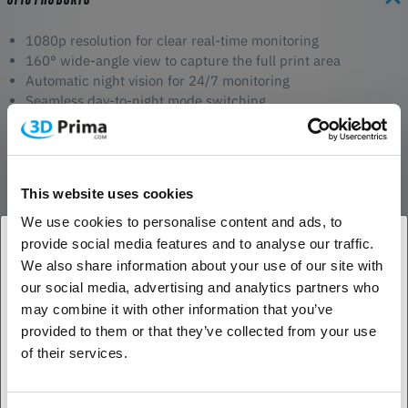
1080p resolution for clear real-time monitoring
160° wide-angle view to capture the full print area
Automatic night vision for 24/7 monitoring
Seamless day-to-night mode switching
Plug-and-play setup with a 1.5m Type-C cable
Real-Time Monitoring
The 1080p resolution and 160° wide-angle lens provide a clear and
This website uses cookies
detailed view of your 3D prints as they progress. Whether you're
We use cookies to personalise content and ads, to
nearby or checking remotely, you’ll always have full visibility to catch
provide social media features and to analyse our traffic.
any potential issues early.
We also share information about your use of our site with
1. Jesteś klientem biznesowym, czy klientem
Night Vision for 24/7 Surveillance
our social media, advertising and analytics partners who
indywidualnym?
may combine it with other information that you’ve
When the lights go down, the camera automatically switches to
provided to them or that they’ve collected from your use
infrared mode using its 850nm IR light. This ensures sharp and
Klient biznesowy
of their services.
detailed images even in low-light conditions, so you can monitor
your prints at any time without interruptions.
Klient indywidualny