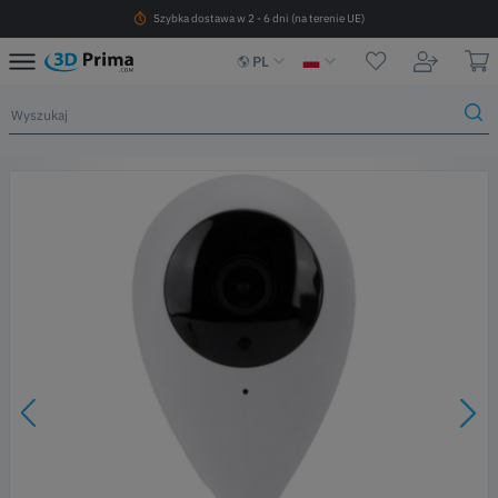
Szybka dostawa w 2 - 6 dni (na terenie UE)
PL