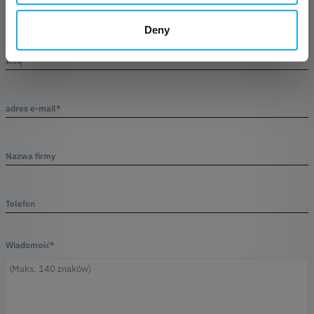
Deny
Imię*
adres e-mail*
Nazwa firmy
Telefon
Wiadomość*