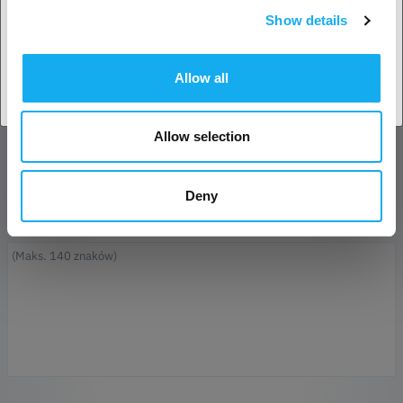
Show details
Potwierdź
adres e-mail*
Allow all
Nazwa firmy
Allow selection
Telefon
Deny
Wiadomość*