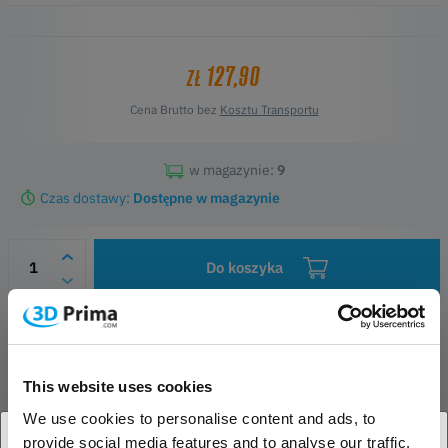
127,90
ZŁ
Cena Brutto bez
Kosztu Transportu
w magazynie:
9
Czas dostawy:
Dostępne w magazynie
Do koszyka
Obserwowane
Pytania do produktu
Informacje o bezpieczeństwie
This website uses cookies
We use cookies to personalise content and ads, to
OPIS PRODUKTU
provide social media features and to analyse our traffic.