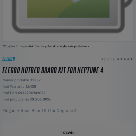
*Zdjęcia i filmy produktów mają charakter wyłącznie poglądowy.
ELEGOO
0 Opinie
ELEGOO HOTBED BOARD KIT FOR NEPTUNE 4
Numer produktu
32257
Kod Wariantu
16438
Kod EAN
6932704901052
Kod producenta
20.206.0026
Elegoo Hotbed Board Kit for Neptune 4
rozwiń