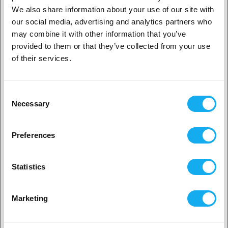
We also share information about your use of our site with
1. Jesteś klientem biznesowym, czy klientem
our social media, advertising and analytics partners who
OCENY
indywidualnym?
may combine it with other information that you’ve
provided to them or that they’ve collected from your use
Klient biznesowy
of their services.
Klient indywidualny
Consent
Necessary
Selection
PYTANIA DO PRODUKTU?
2. Wydaje nam się, że jesteś z
USA
Preferences
Tak, kontynuuj
Produkt
Statistics
Wybierz swój kraj
Marketing
Imię*