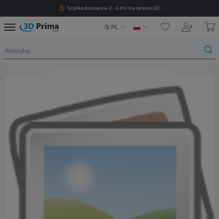
Szybka dostawa w 2 - 6 dni (na terenie UE)
PL