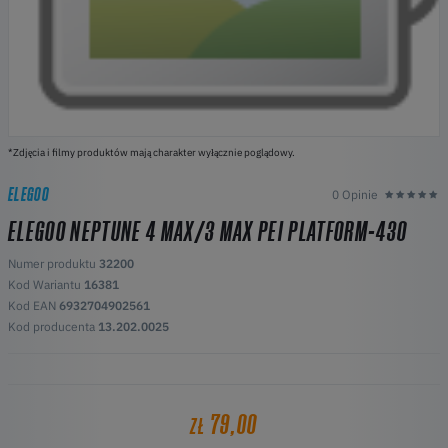
*Zdjęcia i filmy produktów mają charakter wyłącznie poglądowy.
ELEGOO
0 Opinie
ELEGOO NEPTUNE 4 MAX/3 MAX PEI PLATFORM-430
Numer produktu
32200
Kod Wariantu
16381
Kod EAN
6932704902561
Kod producenta
13.202.0025
79,00
ZŁ