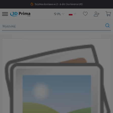
Szybka dostawa w 2 - 6 dni (na terenie UE)
PL