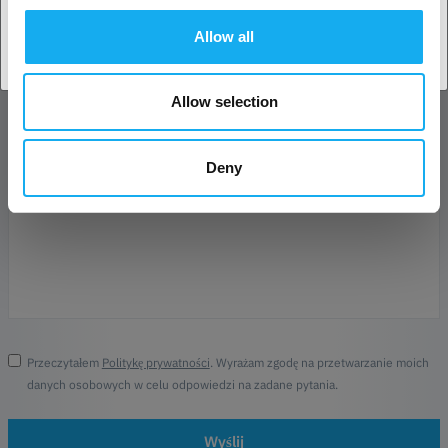
Nazwa firmy
Allow all
Telefon
Allow selection
Wiadomość*
Deny
Przeczytałem
Politykę prywatności
. Wyrażam zgodę na przetwarzanie moich
danych osobowych w celu odpowiedzi na zadane pytania.
Wyślij