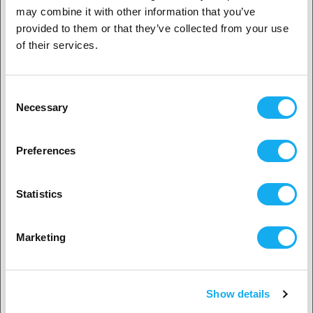
indywidualnym?
may combine it with other information that you’ve
provided to them or that they’ve collected from your use
Klient biznesowy
of their services.
PYTANIA DO PRODUKTU?
Klient indywidualny
Consent
Necessary
Selection
2. Wydaje nam się, że jesteś z
USA
Produkt
Preferences
Tak, kontynuuj
Statistics
Wybierz swój kraj
Imię*
Marketing
adres e-mail*
Show details
Potwierdź