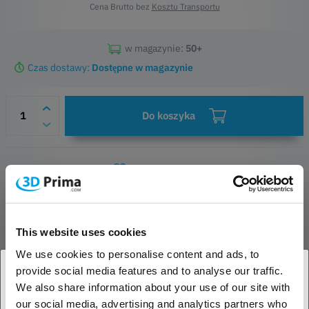
Cena Brutto bez
Kosztu Transportu
w magazynie:
50+
Czas dostawy:
Dostępne w magazynie
Do koszyka
Obserwowane
Pytania do produktu
Informacje o bezpieczeństwie
This website uses cookies
OPIS PRODUKTU
We use cookies to personalise content and ads, to
provide social media features and to analyse our traffic.
OCENY
We also share information about your use of our site with
1. Jesteś klientem biznesowym, czy klientem
our social media, advertising and analytics partners who