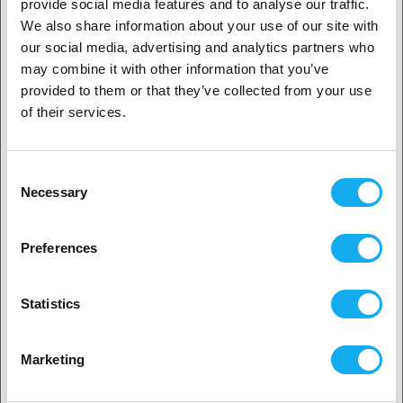
provide social media features and to analyse our traffic.
We also share information about your use of our site with
1. Jesteś klientem biznesowym, czy klientem
our social media, advertising and analytics partners who
indywidualnym?
OCENY
may combine it with other information that you’ve
provided to them or that they’ve collected from your use
Klient biznesowy
of their services.
Klient indywidualny
Consent
Necessary
Selection
PYTANIA DO PRODUKTU?
2. Wydaje nam się, że jesteś z
USA
Preferences
Tak, kontynuuj
Produkt
Statistics
Wybierz swój kraj
Marketing