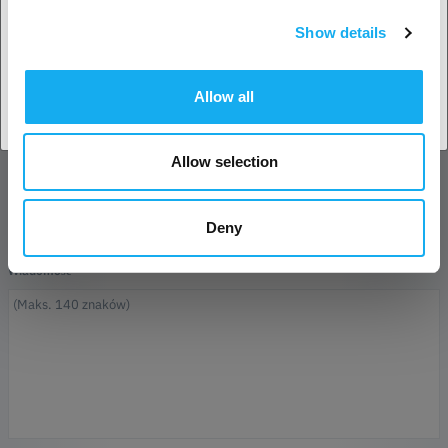
Imię*
Show details
Potwierdź
adres e-mail*
Allow all
Nazwa firmy
Allow selection
Telefon
Deny
Wiadomość*