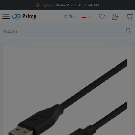
Szybka dostawa w 2 - 6 dni (na terenie UE)
PL