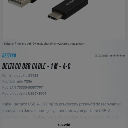
*Zdjęcia i filmy produktów mają charakter wyłącznie poglądowy.
DELTACO
0 Opinie
DELTACO USB CABLE - 1 M - A-C
Numer produktu
25922
Kod Wariantu
7256
Kod EAN
7333048007797
Kod producenta
USBC-1004
Kabel Deltaco USB A-C (1 m) to praktyczny przewód do ładowania i
przesyłania danych pomiędzy standardowymi portami USB-A a
nowoczesnymi urządzeniami USB-C. Obsługuje prędkości USB 2.0 i
zapewnia stabilne, bezpieczne połączenie ze smartfonami,
rozwiń