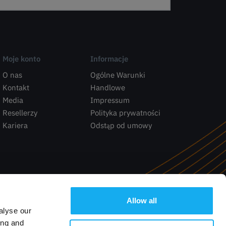
Moje konto
Informacje
O nas
Ogólne Warunki
Kontakt
Handlowe
Media
Impressum
Resellerzy
Polityka prywatności
Kariera
Odstąp od umowy
Allow all
alyse our
ing and