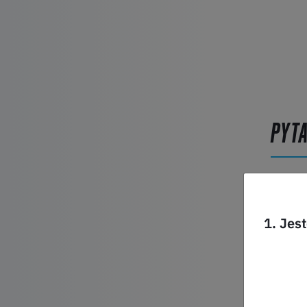
PYT
Produkt
1. Jes
Imię*