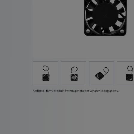
*Zdjęcia i filmy produktów mają charakter wyłącznie poglądowy.