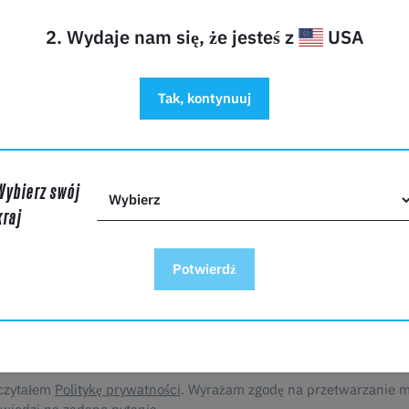
2. Wydaje nam się, że jesteś z
USA
mail*
Tak, kontynuuj
irmy
Wybierz swój
kraj
ść*
Potwierdź
czytałem
Politykę prywatności
. Wyrażam zgodę na przetwarzanie 