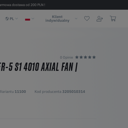
armowa dostawa od 200 PLN !
Szybka dostawa w 2 - 6 dni (na terenie
Klient
PL
indywidualny
0 Opinie
R-5 S1 4010 AXIAL FAN |
Wariantu
11100
Kod producenta
3205010314