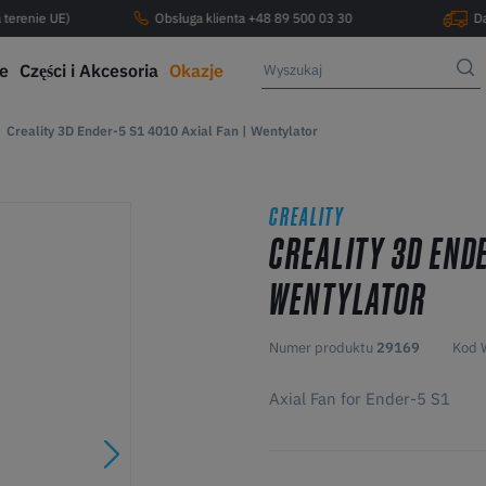
 terenie UE)
Obsługa klienta +48 89 500 03 30
D
ce
Części i Akcesoria
Okazje
Creality 3D Ender-5 S1 4010 Axial Fan | Wentylator
CREALITY
CREALITY 3D ENDE
WENTYLATOR
Numer produktu
29169
Kod 
Axial Fan for Ender-5 S1