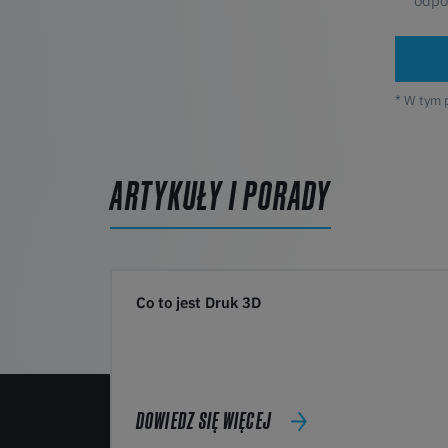
odpo
* W tym 
ARTYKUŁY I PORADY
Co to jest Druk 3D
DOWIEDZ SIĘ WIĘCEJ