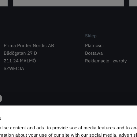
Sklep
Prima Printer Nordic AB
Płatności
Blidögatan 27 D
Dostawa
211 24 MALMÖ
Reklamacje i zwroty
SZWECJA
s
ise content and ads, to provide social media features and to an
rmation about your use of our site with our social media, advertis