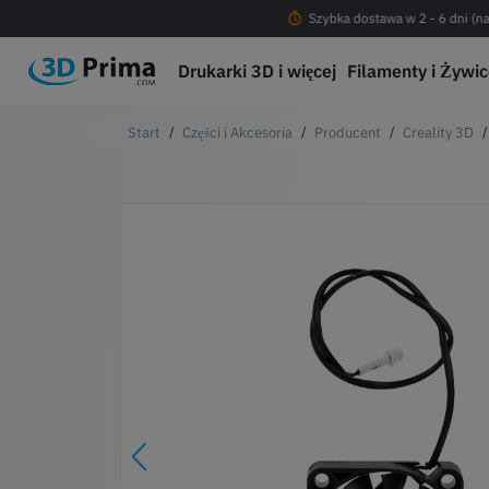
Darmowa dostawa od 200 PLN !
Szybka dostawa w 2 - 6 dni (na
Drukarki 3D i więcej
Filamenty i Żywi
Części i Akcesoria
Producent
Creality 3D