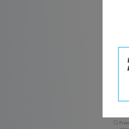
adres e-
Nazwa f
Telefon
Wiadomo
Prze