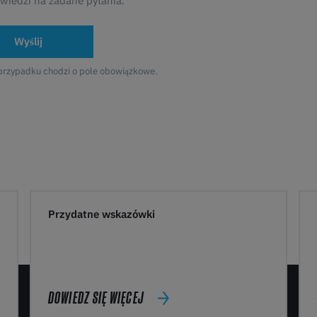
wiedzi na zadane pytania.
Wyślij
przypadku chodzi o pole obowiązkowe.
Przydatne wskazówki
DOWIEDZ SIĘ WIĘCEJ