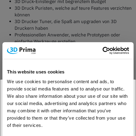
3D Druck-Einsteiger mit begrenztem Budget
3D Druck Puristen, welche auf teure Features verzichten
können
3D Drucker Tuner, die Spaß am upgraden von 3D
Druckern haben
Professionellen Anwender, welche Prototypen oder
einfache Werkzeuge erstellen
BEGINNER 3D DRUCKER - DAS IST NEU
This website uses cookies
Bisher waren vor allem günstige Beginner 3D Drucker mit der
We use cookies to personalise content and ads, to
FFF/FDM 3D Druck Technologie verfügbar. Geräte wie der Creality
provide social media features and to analyse our traffic.
Ender 3 oder der Anycubic i3 Mega veränderten den Markt für
We also share information about your use of our site with
günstige 3D Drucker und trugen zu einer schnelleren Verbreitung der
1. Jesteś klientem biznesowym, czy klientem
our social media, advertising and analytics partners who
3D Druck-Technologie bei. Aktuell haben sich durch die Einführung
indywidualnym?
may combine it with other information that you’ve
vielfältiger Features, wie Filament- oder Stromausfall-Sensoren,
provided to them or that they’ve collected from your use
Touch Displays und verbesserten Leveling-Systemen die
Klient biznesowy
of their services.
Leistungsfähigkeit günstiger 3D Drucker stark verbessert.
Gleichzeitig sanken die Preise für Einsteiger 3D Drucker immer