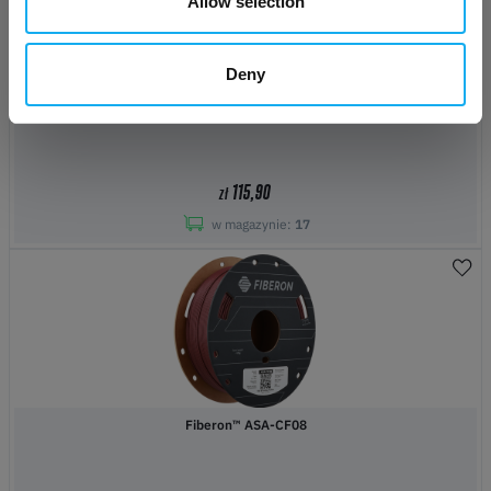
Allow selection
Deny
Prusa HEPA filter
115,90
zł
w magazynie:
17
Fiberon™ ASA-CF08