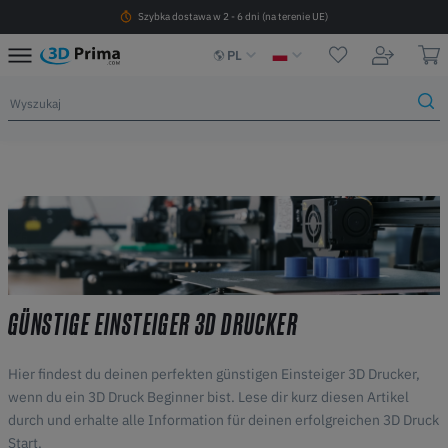
Szybka dostawa w 2 - 6 dni (na terenie UE)
PL
GÜNSTIGE EINSTEIGER 3D DRUCKER
Hier findest du deinen perfekten günstigen Einsteiger 3D Drucker,
wenn du ein 3D Druck Beginner bist. Lese dir kurz diesen Artikel
durch und erhalte alle Information für deinen erfolgreichen 3D Druck
Start.