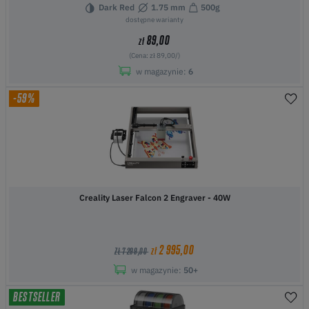
Dark Red
1.75 mm
500g
dostępne warianty
89,00
zł
(Cena: zł 89,00/)
w magazynie:
6
-59%
Creality Laser Falcon 2 Engraver - 40W
2 995,00
zł
ZŁ 7 299,00
w magazynie:
50+
BESTSELLER