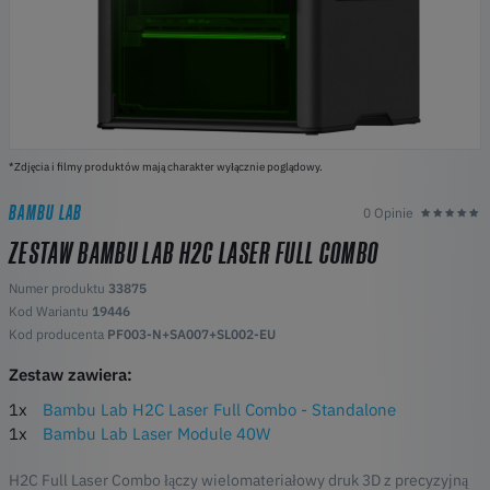
*Zdjęcia i filmy produktów mają charakter wyłącznie poglądowy.
BAMBU LAB
0 Opinie
ZESTAW BAMBU LAB H2C LASER FULL COMBO
Numer produktu
33875
Kod Wariantu
19446
Kod producenta
PF003-N+SA007+SL002-EU
Zestaw zawiera:
1x
Bambu Lab H2C Laser Full Combo - Standalone
1x
Bambu Lab Laser Module 40W
H2C Full Laser Combo łączy wielomateriałowy druk 3D z precyzyjną