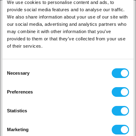
Vortek to nie tylko mechaniczny system zmiany narzędzi. To
We use cookies to personalise content and ads, to
inteligentny system przewidywania i adaptacji. Każdy hotend ma
provide social media features and to analyse our traffic.
wbudowaną pamięć, która zapamiętuje ostatnio używany filament.
We also share information about your use of our site with
1. Jesteś klientem biznesowym, czy klientem
Przed rozpoczęciem druku drukarka automatycznie sugeruje
our social media, advertising and analytics partners who
indywidualnym?
odpowiedni hotend. Zmiana narzędzia trwa tylko kilka sekund i nie
may combine it with other information that you’ve
wymaga interwencji użytkownika.
provided to them or that they’ve collected from your use
Klient biznesowy
of their services.
Klient indywidualny
Consent
Necessary
Selection
2. Wydaje nam się, że jesteś z
USA
Preferences
Tak, kontynuuj
Wszechstronność kolorów i materiałów bez
Statistics
kompromisów
H2C może drukować do siedmiu materiałów lub kolorów
Wybierz swój kraj
Marketing
jednocześnie bez konieczności czyszczenia dyszy. Każdy hotend