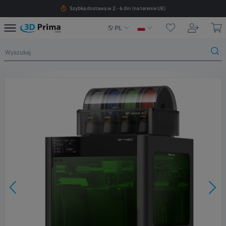
Szybka dostawa w 2 - 6 dni (na terenie UE)
PL