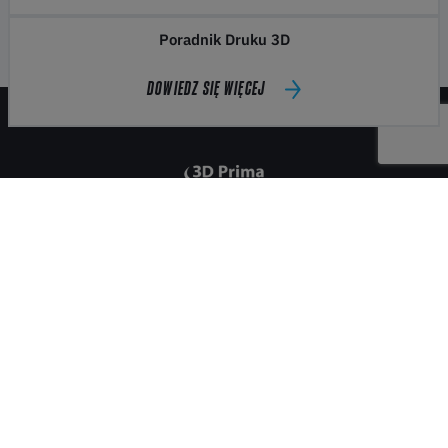
Poradnik Druku 3D
DOWIEDZ SIĘ WIĘCEJ
Kontakt
Sklep
Moje konto
Informacje
Płatność i dostawa