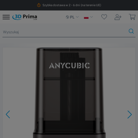
Szybka dostawa w 2 - 6 dni (na terenie UE)
PL