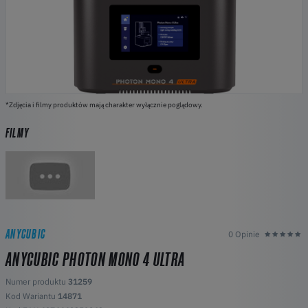
*Zdjęcia i filmy produktów mają charakter wyłącznie poglądowy.
FILMY
ANYCUBIC
0 Opinie
ANYCUBIC PHOTON MONO 4 ULTRA
Numer produktu
31259
Kod Wariantu
14871