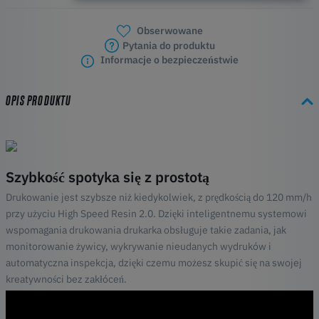
Obserwowane
Pytania do produktu
Informacje o bezpieczeństwie
OPIS PRODUKTU
Szybkość spotyka się z prostotą
Drukowanie jest szybsze niż kiedykolwiek, z prędkością do 120 mm/h
przy użyciu High Speed Resin 2.0. Dzięki inteligentnemu systemowi
wspomagania drukowania drukarka obsługuje takie zadania, jak
monitorowanie żywicy, wykrywanie nieudanych wydruków i
automatyczna inspekcja, dzięki czemu możesz skupić się na swojej
kreatywności bez zakłóceń.