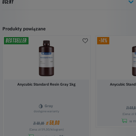
OCENY
Produkty powiązane
BESTSELLER
-14%
Anycubic Standard Resin Gray 1kg
Anycubic Stand
Gray
ZŁ 69,
dostępne warianty
(Cena: zł
w m
59,00
zł
ZŁ 69,00
(Cena: zł 59,00/kilogram)