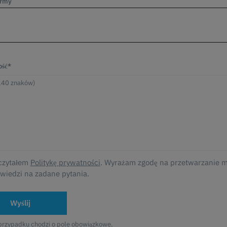
irmy
ść*
czytałem
Politykę prywatności
. Wyrażam zgodę na przetwarzanie 
wiedzi na zadane pytania.
Wyślij
przypadku chodzi o pole obowiązkowe.