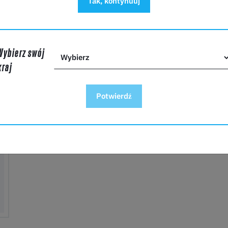
Tak, kontynuuj
Wybierz swój
kraj
Potwierdź