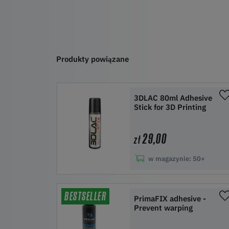
Produkty powiązane
3DLAC 80ml Adhesive
Stick for 3D Printing
29,00
zł
w magazynie:
50+
Do koszyka
BESTSELLER
PrimaFIX adhesive -
Prevent warping