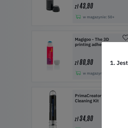
43,90
zł
w magazynie:
50+
Do koszyka
Magigoo - The 3D
printing adhesive
80,90
1. Jes
zł
w magazynie:
50+
Do koszyka
PrimaCreator Nozzle
Cleaning Kit
34,90
zł