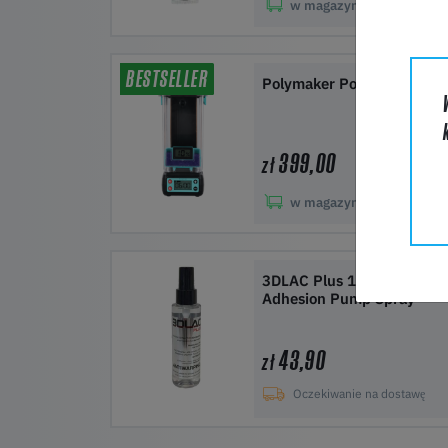
w magazynie:
50+
Do koszyka
BESTSELLER
Polymaker PolyDryer
399,00
zł
w magazynie:
50+
Do koszyka
3DLAC Plus 100ml
Adhesion Pump Spray
43,90
zł
Oczekiwanie na dostawę