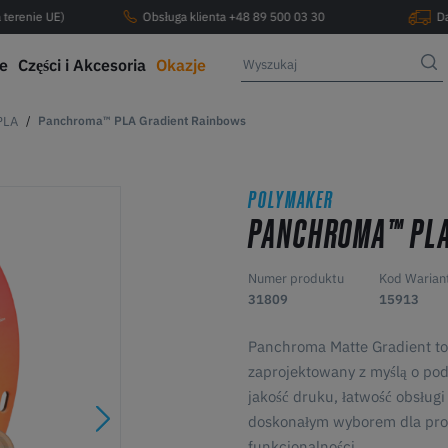
 terenie UE)
Obsługa klienta +48 89 500 03 30
D
ce
Części i Akcesoria
Okazje
PLA
Panchroma™ PLA Gradient Rainbows
POLYMAKER
PANCHROMA™ PLA
Numer produktu
Kod Warian
31809
15913
Panchroma Matte Gradient to 
zaprojektowany z myślą o pod
jakość druku, łatwość obsługi
doskonałym wyborem dla proj
funkcjonalności.