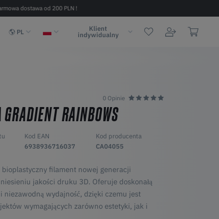
armowa dostawa od 200 PLN !
Szybka dostawa w 2 - 6 dni (na terenie
Klient
PL
indywidualny
0 Opinie
 GRADIENT RAINBOWS
tu
Kod EAN
Kod producenta
6938936716037
CA04055
bioplastyczny filament nowej generacji
niesieniu jakości druku 3D. Oferuje doskonałą
 i niezawodną wydajność, dzięki czemu jest
ektów wymagających zarówno estetyki, jak i