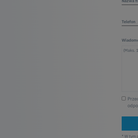
Nazwa f
Telefon
Wiadomo
Prze
odpo
* W tym 