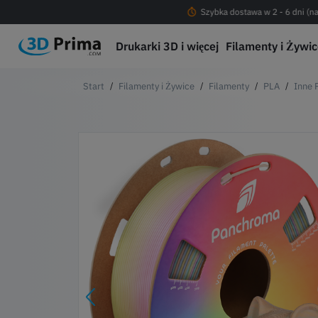
Darmowa dostawa od 200 PLN !
Szybka dostawa w 2 - 6 dni (na
Drukarki 3D i więcej
Filamenty i Żywi
Filamenty i Żywice
Filamenty
PLA
Inne 