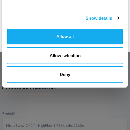
Lulzbot TAZ MOARstruder
Tevo Little Monster
Show details
SPECYFIKACJA
Potwierdź
Allow all
OCENY
Allow selection
Deny
PYTANIA DO PRODUKTU?
Produkt