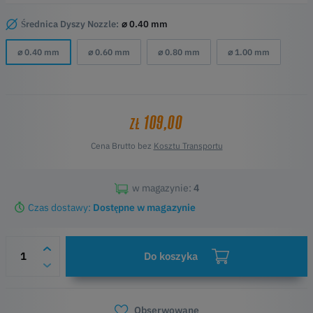
temperaturach w porównaniu do zwykego stopu miedzi. Kocówka
dyszy wykonana jest z hartowanej stali szybkotncej M2 i pokryta
Średnica Dyszy Nozzle:
⌀ 0.40 mm
specjaln nieprzywierajc nanopowok.
⌀ 0.40 mm
⌀ 0.60 mm
⌀ 0.80 mm
⌀ 1.00 mm
109,00
ZŁ
Cena Brutto bez
Kosztu Transportu
w magazynie:
4
Czas dostawy:
Dostępne w magazynie
Do koszyka
Obserwowane