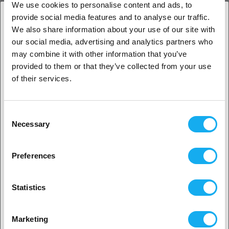
We use cookies to personalise content and ads, to
Płytka z hartowanej stali szybkotnącej M2
.
provide social media features and to analyse our traffic.
Pokryte bezprądową powłoką niklową
We also share information about your use of our site with
Pokryta nieprzywierającą powłoką nano WS2.
1. Jesteś klientem biznesowym, czy klientem
our social media, advertising and analytics partners who
Współczynnik tarcia: 0.035
indywidualnym?
Twardość po obróbce cieplnej: 68 HRC
may combine it with other information that you’ve
Dostępny rozmiar otworu:
.4mm, .6mm, .8mm, 1.0mm
provided to them or that they’ve collected from your use
Klient biznesowy
of their services.
Wyprodukowano w USA przez Micro Swiss
Klient indywidualny
Pasuje:
Consent
Anycubic Kobra
Necessary
Selection
Anycubic Kobra Max
2. Wydaje nam się, że jesteś z
USA
Anycubic Vyper
Preferences
Artillery Genius Pro
Sidewinder artyleryjski X1
Tak, kontynuuj
Sidewinder artyleryjski X2
Statistics
Żarnik Volcano HotEnd 1,75 mm
FLSUN Super Racer
Wybierz swój kraj
FLSUN V400
Marketing
FOKOOS Odin-5 F3