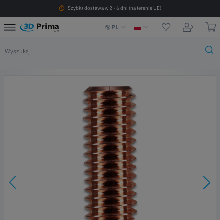
Szybka dostawa w 2 - 6 dni (na terenie UE)
PL