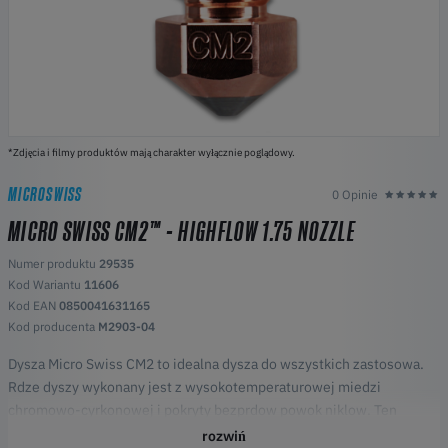
*Zdjęcia i filmy produktów mają charakter wyłącznie poglądowy.
MICROSWISS
0 Opinie
MICRO SWISS CM2™ - HIGHFLOW 1.75 NOZZLE
Numer produktu
29535
Kod Wariantu
11606
Kod EAN
0850041631165
Kod producenta
M2903-04
Dysza Micro Swiss CM2 to idealna dysza do wszystkich zastosowa.
Rdze dyszy wykonany jest z wysokotemperaturowej miedzi
chromowo-cyrkonowej i pokryty bezprdow powok niklow. Ten
specjalny stop zachowuje swoj wytrzymao w znacznie wyszych
rozwiń