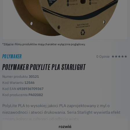
*Zdjęcia i filmy produktów mają charakter wyłącznie poglądowy.
POLYMAKER
0 Opinie
POLYMAKER POLYLITE PLA STARLIGHT
Numer produktu
30121
Kod Wariantu
12546
Kod EAN
6938936709367
Kod producenta
PA02082
PolyLite PLA to wysokiej jakoci PLA zaprojektowany z myl o
niezawodnoci i atwoci drukowania. Seria Starlight wywietla efekt
zmiany koloru w zalenoci od odbicia wiata.
Najwaniejsze wydarzenia
rozwiń