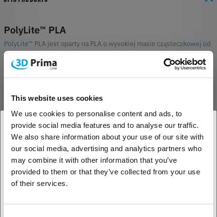
PolyLite™ PLA
PolyLite™ PLA jest oparty na PLA o wysokiej masie cząsteczkowej od
Natureworks, co czyni go jednym z najsztywniejszych materiałów
PLA na rynku. Możesz sprawdzić dane modułu Younga i wytrzymałości
na zginanie PolyLite™ PLA w jego TDS, które reprezentują jego
sztywność i porównać je z innymi materiałami z naszego portfolio.
This website uses cookies
Technologia Polymaker Jam-Free
We use cookies to personalise content and ads, to
Technologia Polymaker Jam-Free™ zwiększa odporność cieplną
provide social media features and to analyse our traffic.
samego filamentu (nie drukowanej części) do 140˚C. Zapobiega to
We also share information about your use of our site with
1. Jesteś klientem biznesowym, czy klientem
zakleszczaniu się filamentu z powodu pełzania gorącego końca.
our social media, advertising and analytics partners who
indywidualnym?
Pełzanie cieplne to proces nieregularnego rozprzestrzeniania się
may combine it with other information that you’ve
ciepła w gorącym końcu, zmiękczania filamentu przed wejściem do
provided to them or that they’ve collected from your use
komory topienia i zakleszczania filamentu poprzez jego rozszerzanie
Klient biznesowy
of their services.
się w zimnym końcu. Zwiększenie odporności termicznej filamentu z
60˚C do 140˚C zapewnia pracę bez zacięć.
Klient indywidualny
Consent