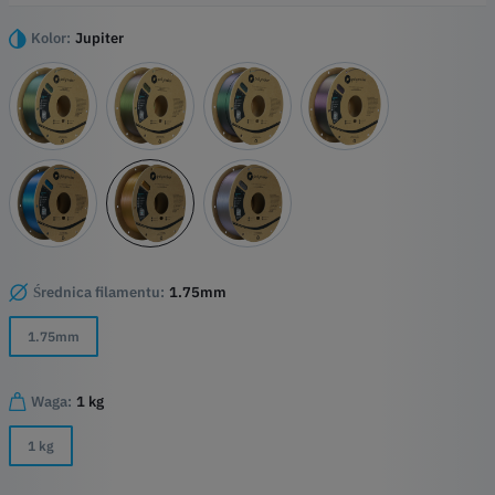
Polymaker - gwarantowana jako
Szeroka gama dostpnych kolorów
Kolor:
Jupiter
atwo drukowania
Średnica filamentu:
1.75mm
1.75mm
Waga:
1 kg
1 kg