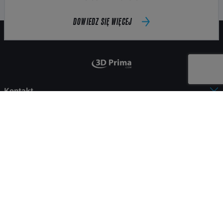
DOWIEDZ SIĘ WIĘCEJ
Kontakt
Sklep
Moje konto
Informacje
Płatność i dostawa
© 2026 Wszystkie prawa zastrzeżone.