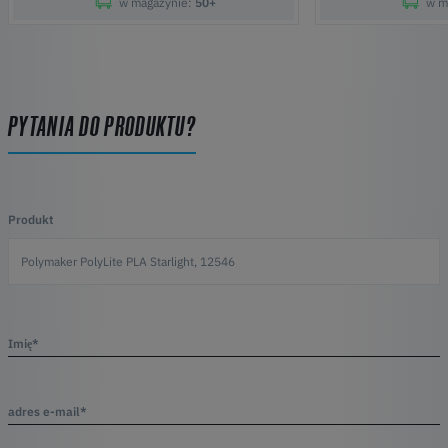
w magazynie:
50+
w m
PYTANIA DO PRODUKTU?
Produkt
Imię*
adres e-mail*