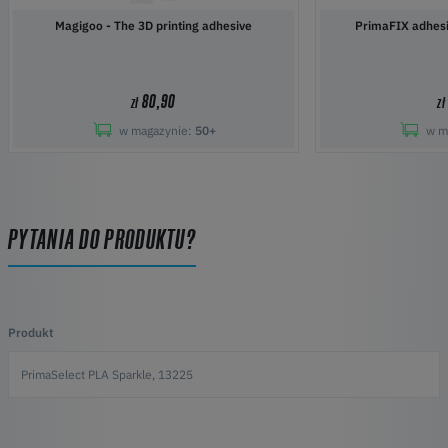
Magigoo - The 3D printing adhesive
PrimaFIX adhesi
80,90
zł
zł
w magazynie:
50+
w m
PYTANIA DO PRODUKTU?
Produkt