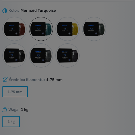
przyjazna dla środowiska, co czyni ją oczywistym wyborem dla
wszystkich kreatywnych projektów.
Kolor:
Mermaid Turquoise
Najważniejsze wydarzenia
Bardzo efektowne, pełne blasku, lśniące rezultaty
Łatwe drukowanie za pomocą
Stosunkowo silny
Kompatybilny ze wszystkimi drukarkami
Brak toksycznych oparów
Dostępne w wielu różnych żywych kolorach i z różnymi efektami
Średnica filamentu:
1.75 mm
1.75 mm
Waga:
1 kg
1 kg