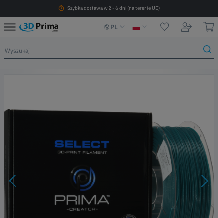
Szybka dostawa w 2 - 6 dni (na terenie UE)
PL