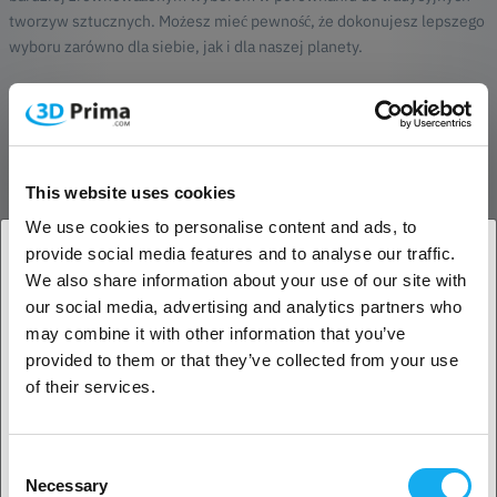
tworzyw sztucznych. Możesz mieć pewność, że dokonujesz lepszego
wyboru zarówno dla siebie, jak i dla naszej planety.
Brak toksycznych oparów
Jedną z największych zalet PrimaSELECT PLA Sparkle jest to, że nie
emituje żadnych toksycznych oparów podczas drukowania. Dzięki
temu idealnie nadaje się do użytku w pomieszczeniach, niezależnie
This website uses cookies
od tego, czy tworzysz w domu, w szkole, czy w biurze. Za każdym
We use cookies to personalise content and ads, to
razem drukowanie jest bezpieczne i komfortowe.
provide social media features and to analyse our traffic.
Łatwy w użyciu
We also share information about your use of our site with
1. Jesteś klientem biznesowym, czy klientem
our social media, advertising and analytics partners who
PrimaSELECT PLA Sparkle jest znany z łatwej obsługi. Nie wymaga
indywidualnym?
may combine it with other information that you’ve
podgrzewanej płyty roboczej, choć najlepsze rezultaty można
provided to them or that they’ve collected from your use
osiągnąć, gdy płyta jest ustawiona na 45-55 stopni Celsjusza. Aby
Klient biznesowy
zapewnić nieskazitelny wydruk, zalecamy użycie PrimaFIX, który
of their services.
poprawia przyczepność i zapewnia gładką i równą powierzchnię.
Pomaga również łatwo usunąć gotowy wydruk.
Klient indywidualny
Consent
Wysoka jakość
Necessary
Selection