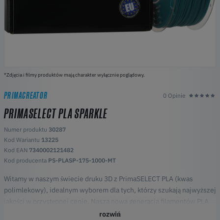
*Zdjęcia i filmy produktów mają charakter wyłącznie poglądowy.
PRIMACREATOR
0 Opinie
PRIMASELECT PLA SPARKLE
Numer produktu
30287
Kod Wariantu
13225
Kod EAN
7340002121482
Kod producenta
PS-PLASP-175-1000-MT
Witamy w naszym świecie druku 3D z PrimaSELECT PLA (kwas
polimlekowy), idealnym wyborem dla tych, którzy szukają najwyższej
jakości w przystępnej cenie. Nasza nowa generacja filamentów PLA
nie tylko oferuje fantastycznie żywe kolory, ale jest również bardziej
rozwiń