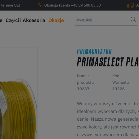
 terenie UE)
Obsługa klienta +48 89 500 03 30
D
ce
Części i Akcesoria
Okazje
PRIMACREATOR
PRIMASELECT PLA
Numer
Kod
produktu
Wariantu
30287
13226
Witamy w naszym świecie dr
idealnym wyborem dla tych, k
cenie. Nasza nowa generacja 
żywe kolory, ale jest również 
oczywistym wyborem dla wsz