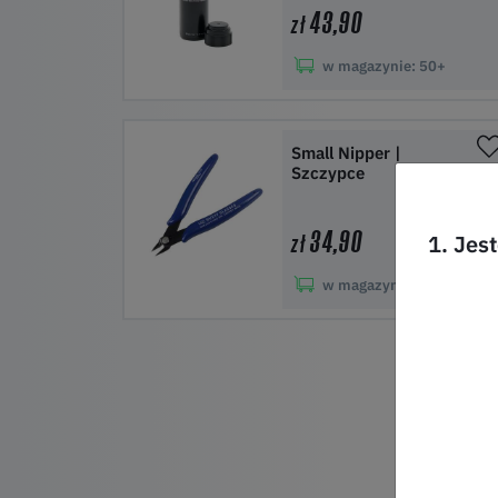
43,90
zł
w magazynie:
50+
Do koszyka
Small Nipper |
Szczypce
34,90
1. Jes
zł
w magazynie:
50+
Do koszyka