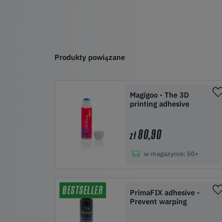
Produkty powiązane
Magigoo - The 3D
printing adhesive
80,90
zł
w magazynie:
50+
Do koszyka
BESTSELLER
PrimaFIX adhesive -
Prevent warping