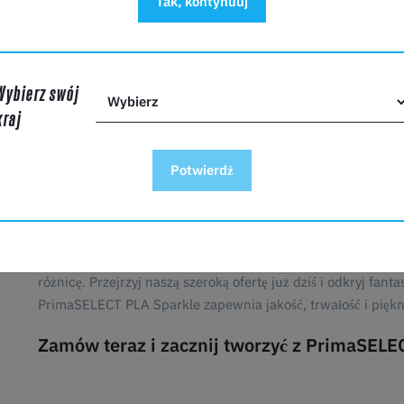
Tak, kontynuuj
Wykonany ze starannie wyselekcjonowanych surowców, Pr
proces drukowania za każdym razem. Zapewnia precyzję i 
czas i frustrację.
Wybierz swój
Dostępne w kolorach Sparkle, Satin, Pastel, Matt, Marble, Me
kraj
Ulepsz swoje projekty dzięki PrimaSELECT 
Potwierdź
Niezależnie od tego, czy jesteś doświadczonym entuzjastą
Sparkle przeniesie Twoje projekty na nowy poziom. Od szc
części i dzieła sztuki, filament ten oferuje wyjątkową wszec
Dokonaj mądrego wyboru dla swoich potrzeb druku 3D. Wy
różnicę. Przejrzyj naszą szeroką ofertę już dziś i odkryj fan
PrimaSELECT PLA Sparkle zapewnia jakość, trwałość i pięk
Zamów teraz i zacznij tworzyć z PrimaSELE