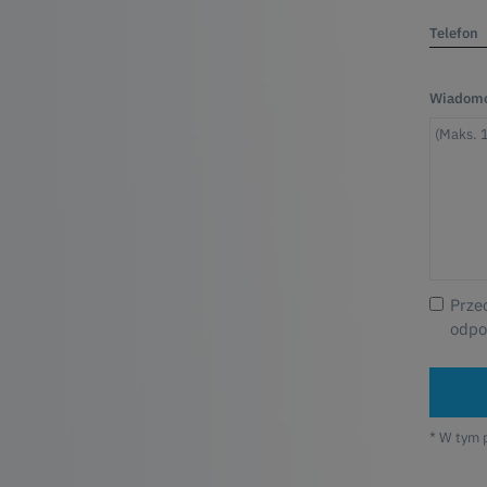
Telefon
Wiadomo
Prze
odpo
* W tym 