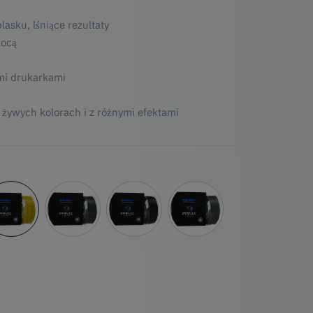
asku, lśniące rezultaty
mocą
mi drukarkami
żywych kolorach i z różnymi efektami