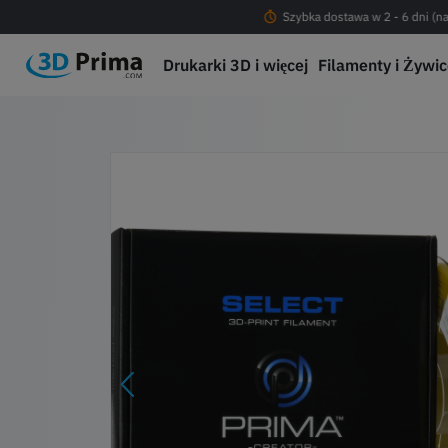
Darmowa dostawa od 200 PLN !
Szybka dostawa w 2 - 6 dni (na
Drukarki 3D i więcej
Filamenty i Żywi