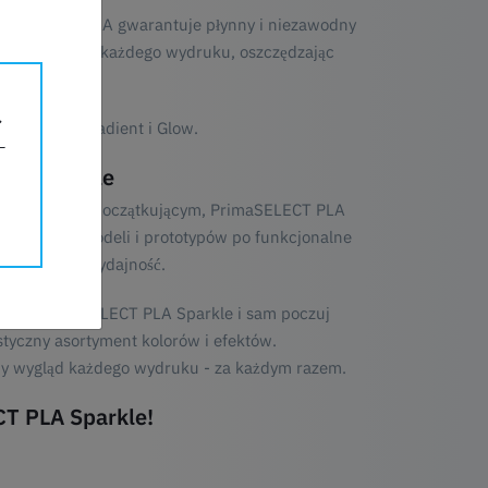
imaSELECT PLA gwarantuje płynny i niezawodny
niezawodność każdego wydruku, oszczędzając
tal Shine, Gradient i Glow.
PLA Sparkle
 druku 3D, czy początkującym, PrimaSELECT PLA
zegółowych modeli i prototypów po funkcjonalne
hstronność i wydajność.
bierz PrimaSELECT PLA Sparkle i sam poczuj
tastyczny asortyment kolorów i efektów.
ny wygląd każdego wydruku - za każdym razem.
CT PLA Sparkle!