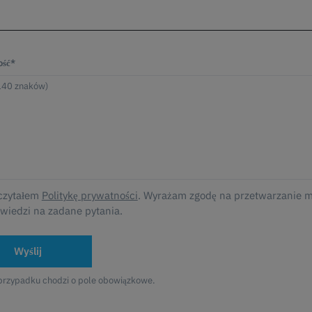
ść*
czytałem
Politykę prywatności
. Wyrażam zgodę na przetwarzanie 
wiedzi na zadane pytania.
Wyślij
przypadku chodzi o pole obowiązkowe.