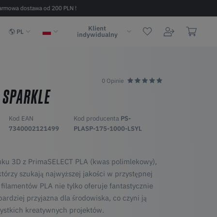
armowa dostawa od 200 PLN !
Szybka dostawa w 2 - 6 dni (na terenie
Klient
PL
indywidualny
0 Opinie
 SPARKLE
Kod EAN
Kod producenta
PS-
7340002121499
PLASP-175-1000-LSYL
uku 3D z PrimaSELECT PLA (kwas polimlekowy),
tórzy szukają najwyższej jakości w przystępnej
filamentów PLA nie tylko oferuje fantastycznie
bardziej przyjazna dla środowiska, co czyni ją
ystkich kreatywnych projektów.