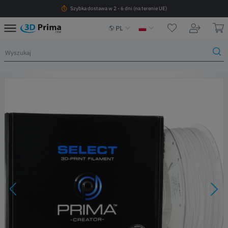
Szybka dostawa w 2 - 6 dni (na terenie UE)
PL