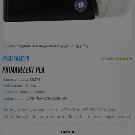
*Zdjęcia i filmy produktów mają charakter wyłącznie poglądowy.
PRIMACREATOR
1 Opinie
PRIMASELECT PLA
Numer produktu
30275
Kod Wariantu
13064
Kod EAN
7340002120492
Kod producenta
PS-PLA-175-1000-WH
Witamy w naszym świecie druku 3D z PrimaSELECT PLA (kwas
polimlekowy), idealnym wyborem dla tych, którzy szukają najwyższej
jakości w przystępnej cenie. Nasza nowa generacja filamentów PLA
nie tylko oferuje fantastycznie żywe kolory, ale jest również bardziej
rozwiń