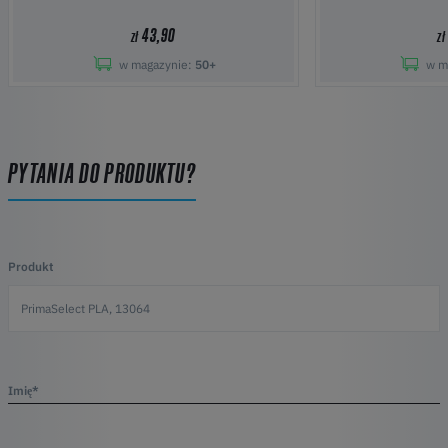
43,90
zł
zł
w magazynie:
50+
w m
PYTANIA DO PRODUKTU?
Produkt
Imię*