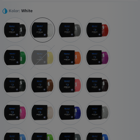
przyjazna dla środowiska, co czyni ją oczywistym wyborem dla
wszystkich kreatywnych projektów.
Kolor:
White
Najważniejsze wydarzenia
Łatwe drukowanie za pomocą
Stosunkowo silny
Kompatybilny ze wszystkimi drukarkami
Brak toksycznych oparów
Dostępne w wielu różnych żywych kolorach i z różnymi efektami