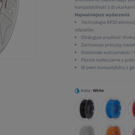
kompatybilność z drukarkami 
Najważniejsze wydarzenia
Technologia RFID eliminuje
odpadów.
Obsługuje prędkość druko
Zachowuje precyzję nawet
Doskonała wytrzymałość i 
Płynne wytłaczanie z precy
W pełni kompatybilny z ga
Kolor:
White