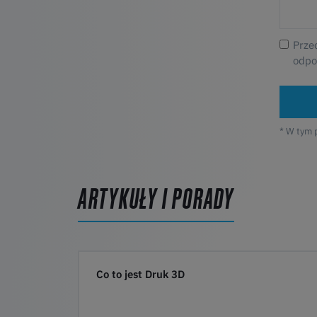
Prze
odpo
* W tym 
ARTYKUŁY I PORADY
Co to jest Druk 3D