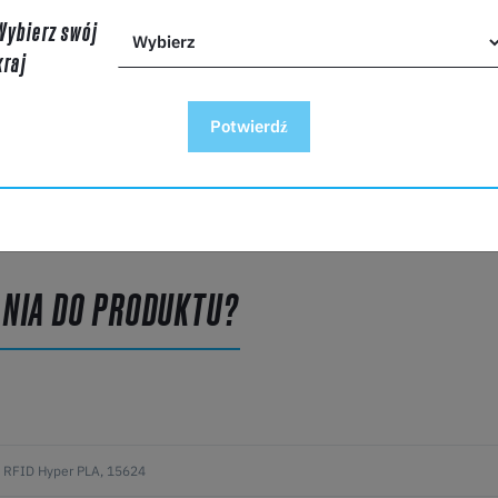
precyzyjną średnicę 1,75 mm (+0,03 mm). Zapewnia to płynn
Wybierz swój
splątaniu, co przekłada się na bezproblemowe drukowanie.
kraj
Bezproblemowa integracja z drukarkami Cre
Potwierdź
Creality Hyper PLA został specjalnie zaprojektowany do b
Creality. Ciągłe testy zapewniają wysoką zdolność adaptacj
regulacji.
ANIA DO PRODUKTU?