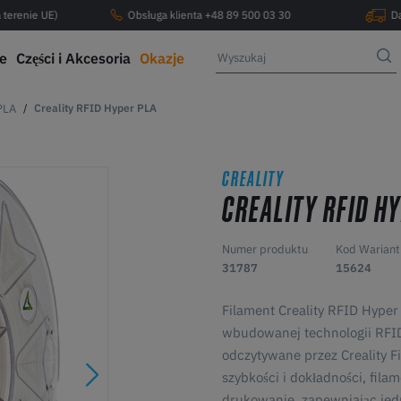
 terenie UE)
Obsługa klienta +48 89 500 03 30
D
ce
Części i Akcesoria
Okazje
PLA
Creality RFID Hyper PLA
CREALITY
CREALITY RFID H
Numer produktu
Kod Wariant
31787
15624
Filament Creality RFID Hype
wbudowanej technologii RFID
odczytywane przez Creality F
szybkości i dokładności, fil
drukowanie, zapewniając jedn