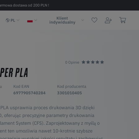
armowa dostawa od 200 PLN !
Szybka dostawa w 2 - 6 dni (na terenie
Klient
PL
indywidualny
0 Opinie
YPER PLA
u
Kod EAN
Kod producenta
6977905740284
3301010405
r PLA usprawnia proces drukowania 3D dzięki
, oferując precyzyjne parametry drukowania
ilament System (CFS). Zaprojektowany z myślą o
ament ten umożliwia nawet 10-krotnie szybsze
ocześnie wysokiej jakości rezultaty i zachowując