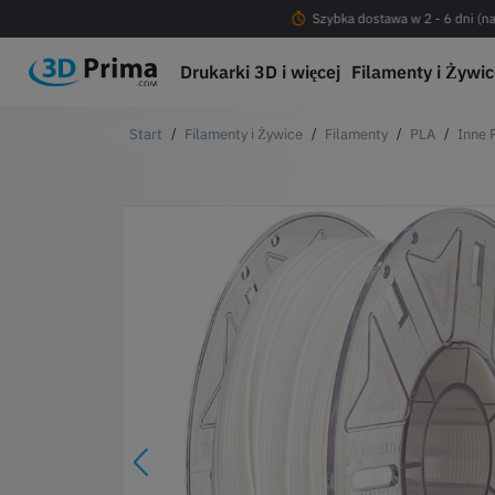
Darmowa dostawa od 200 PLN !
Szybka dostawa w 2 - 6 dni (na
Drukarki 3D i więcej
Filamenty i Żywi
Filamenty i Żywice
Filamenty
PLA
Inne 