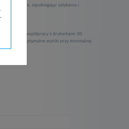
e wytłaczanie, zapobiegając zatykaniu i
ality
ezproblemowej współpracy z drukarkami 3D
i, zapewniając optymalne wyniki przy minimalnej