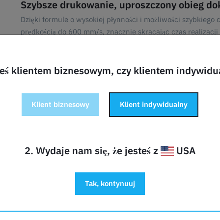
Szybsze drukowanie, uproszczony obieg d
Dzięki formule o wysokiej płynności i możliwości szybkieg
prędkością do 600 mm/s, znacznie skracając czas realizacj
spójne topienie i wytłaczanie, a szybkie chłodzenie pozwal
dla dokładności.
teś klientem biznesowym, czy klientem indywid
Precyzja przy wysokich prędkościach
Nawet przy bardzo wysokich prędkościach drukowania, Hyp
Klient biznesowy
Klient indywidualny
cieplną i kurczliwość, zapewniając wyjątkową dokładność 
profesjonalne modele o niezawodnej integralności struktura
Zwiększona wytrzymałość i trwałość
2. Wydaje nam się, że jesteś z
USA
Hyper PLA oferuje wytrzymałość na rozciąganie wyższą niż 
PLA, dzięki czemu idealnie nadaje się do projektów wymag
Trwałość ta gwarantuje, że modele będą działać zgodnie z
Tak, kontynuuj
Nieplączące się i stabilne wyciskanie
Dzięki automatycznemu nawijaniu i dwukierunkowym laser