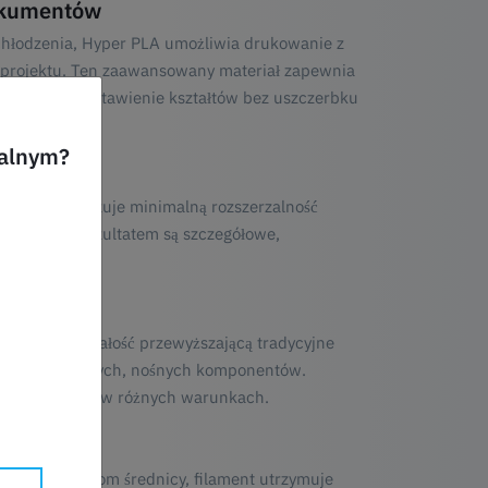
okumentów
o chłodzenia, Hyper PLA umożliwia drukowanie z
i projektu. Ten zaawansowany materiał zapewnia
a na szybkie ustawienie kształtów bez uszczerbku
ualnym?
er PLA wykazuje minimalną rozszerzalność
wymiarową. Rezultatem są szczegółowe,
lnej.
ABS i wytrzymałość przewyższającą tradycyjne
ających solidnych, nośnych komponentów.
 oczekiwaniami w różnych warunkach.
owym pomiarom średnicy, filament utrzymuje