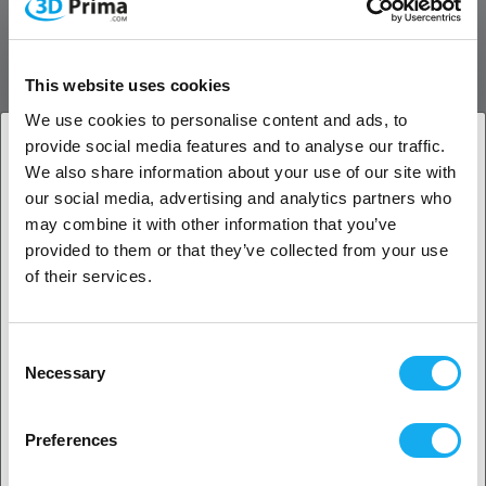
Obserwowane
Pytania do produktu
This website uses cookies
Informacje o bezpieczeństwie
We use cookies to personalise content and ads, to
provide social media features and to analyse our traffic.
OPIS PRODUKTU
We also share information about your use of our site with
1. Jesteś klientem biznesowym, czy klientem
our social media, advertising and analytics partners who
indywidualnym?
Wszechstronna matowa folia winylowa do
may combine it with other information that you’ve
trwałych projektów
provided to them or that they’ve collected from your use
Klient biznesowy
of their services.
Dostępna w wielu matowych kolorach i dwóch rozmiarach: 30,5 x 180
cm i 30,5 x 300 cm
Klient indywidualny
Eleganckie matowe wykończenie do każdego
Consent
Necessary
projektu
Selection
LOKLiK Permanent Adhesive Vinyl Matte oferuje gładką,
2. Wydaje nam się, że jesteś z
USA
nieodblaskową powierzchnię, która nadaje styl każdemu projektowi
Preferences
DIY lub profesjonalnemu. Dostępna w wielu pięknych matowych
Tak, kontynuuj
kolorach – idealna do etykiet, dekoracji ściennych, oznaczeń i