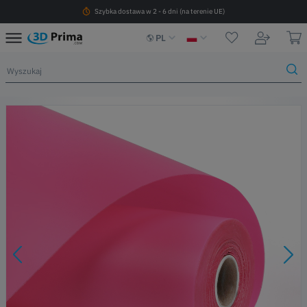
Szybka dostawa w 2 - 6 dni (na terenie UE)
PL