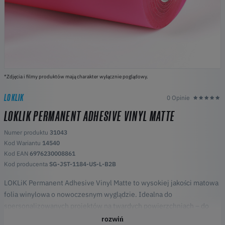
*Zdjęcia i filmy produktów mają charakter wyłącznie poglądowy.
LOKLIK
0 Opinie
LOKLIK PERMANENT ADHESIVE VINYL MATTE
Numer produktu
31043
Kod Wariantu
14540
Kod EAN
6976230008861
Kod producenta
SG-JST-1184-US-L-B2B
LOKLiK Permanent Adhesive Vinyl Matte to wysokiej jakości matowa
folia winylowa o nowoczesnym wyglądzie. Idealna do
spersonalizowanych projektów na twardych powierzchniach – do
użytku wewnętrznego i zewnętrznego.
rozwiń