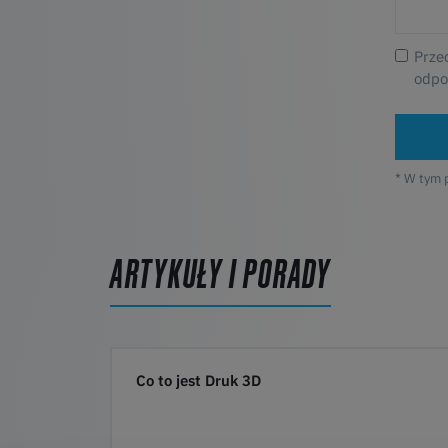
Prze
odpo
* W tym 
ARTYKUŁY I PORADY
Co to jest Druk 3D