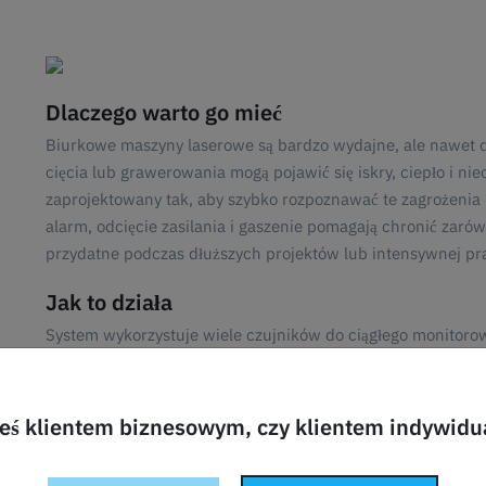
Dlaczego warto go mieć
Biurkowe maszyny laserowe są bardzo wydajne, ale nawet 
cięcia lub grawerowania mogą pojawić się iskry, ciepło i nie
zaprojektowany tak, aby szybko rozpoznawać te zagrożenia
alarm, odcięcie zasilania i gaszenie pomagają chronić zarówn
przydatne podczas dłuższych projektów lub intensywnej pr
Jak to działa
System wykorzystuje wiele czujników do ciągłego monitorowa
wykryta zostanie aktywność płomienia, alarm uruchamia się 
aktywuje inteligentny wyłącznik, który odcina zasilanie la
nietoksyczny, bezwonny i nie pozostawia żadnych śladów, 
teś klientem biznesowym, czy klientem indywid
czyszczenie.
Chociaż Fire Safety Set znacznie zmniejsza ryzyko, ważne je