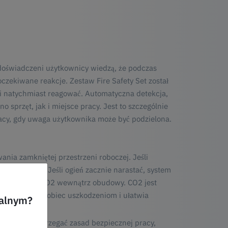
doświadczeni użytkownicy wiedzą, że podczas
oczekiwane reakcje. Zestaw Fire Safety Set został
 i natychmiast reagować. Automatyczna detekcja,
o sprzęt, jak i miejsce pracy. Jest to szczególnie
acy, gdy uwaga użytkownika może być podzielona.
nia zamkniętej przestrzeni roboczej. Jeśli
natychmiast. Jeśli ogień zacznie narastać, system
sera i uwalnia CO2 wewnątrz obudowy. CO2 jest
co pomaga zapobiec uszkodzeniom i ułatwia
ualnym?
st, aby przestrzegać zasad bezpiecznej pracy,