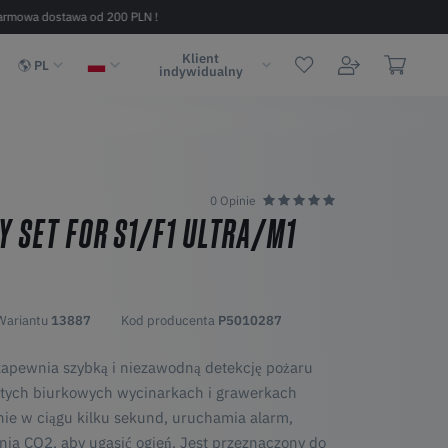
armowa dostawa od 200 PLN !
Szybka dostawa w 2 - 6 dni (na terenie
Klient
PL
indywidualny
0 Opinie
Y SET FOR S1/F1 ULTRA/M1
Wariantu
13887
Kod producenta
P5010287
 zapewnia szybką i niezawodną detekcję pożaru
ętych biurkowych wycinarkach i grawerkach
ie w ciągu kilku sekund, uruchamia alarm,
lnia CO2, aby ugasić ogień. Jest przeznaczony do