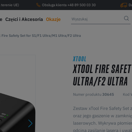
 terenie UE)
Obsługa klienta +48 89 500 03 30
D
ce
Części i Akcesoria
Okazje
 Fire Safety Set for S1/F1 Ultra/M1 Ultra/F2 Ultra
XTOOL
XTOOL FIRE SAFET
ULTRA/F2 ULTRA
Numer produktu
30645
Kod 
Zestaw xTool Fire Safety Set
oraz jego gaszenie w zamkni
laserowych. Wykrywa płomien
odcina zasilanie lasera i uwa