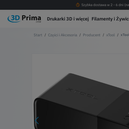
Darmowa dostawa od 200 PLN !
Szybka dostawa w 2 - 6 dni (na
Drukarki 3D i więcej
Filamenty i Żywi
Części i Akcesoria
Producent
xTool
xTool