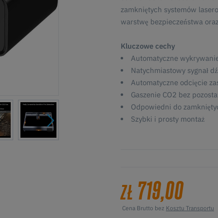
zamkniętych systemów lasero
warstwę bezpieczeństwa oraz
Kluczowe cechy
Automatyczne wykrywanie 
Natychmiastowy sygnał d
Automatyczne odcięcie zas
Gaszenie CO2 bez pozost
Odpowiedni do zamkniętyc
Szybki i prosty montaż
719,00
ZŁ
Cena Brutto bez
Kosztu Transportu