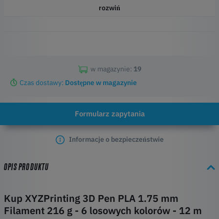
rozwiń
Główne właściwości produktu:
Filament PLA 1,75 mm dla pióra DaVinci 3D
Rysowanie 3D z innymi 3D-Pens przy użyciu 1,75 mm PLA
6 diffrent losowe kolory
Około 12 m długości każdego koloru
w magazynie:
19
W sumie 216 g włókna
Czas dostawy:
Dostępne w magazynie
Formularz zapytania
Informacje o bezpieczeństwie
OPIS PRODUKTU
Kup XYZPrinting 3D Pen PLA 1.75 mm
Filament 216 g - 6 losowych kolorów - 12 m