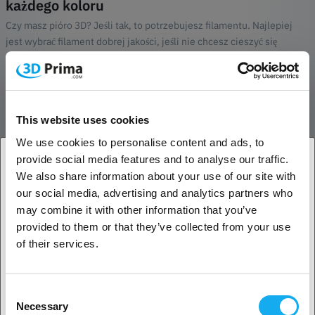
każdego koloru
Czy masz pióro 3D? Jeśli tak, to potrzebujesz filamentu. Najlepiej
jest wybrać filament dobrej jakości, jeśli nie chcesz cieszyć się
uciążliwym rysowaniem 3D za pomocą pióra. Kup teraz filament PLA
1,75 mm od XYZprinting dla swojego pióra 3D. Wykonuj za jego
pomocą niesamowite i kolorowe rysunki 3D. Daj się ponieść swojej
kreatywności i rysuj 3D oszałamiające obiekty.
This website uses cookies
Główne właściwości produktu:
We use cookies to personalise content and ads, to
Filament PLA 1,75 mm dla pióra DaVinci 3D
provide social media features and to analyse our traffic.
Rysowanie 3D z innymi 3D-Pens przy użyciu 1,75 mm PLA
We also share information about your use of our site with
1. Jesteś klientem biznesowym, czy klientem
6 możliwych różnych kolorów
our social media, advertising and analytics partners who
Losowe kolory - może to oznaczać, że nie wszystkie 6
indywidualnym?
may combine it with other information that you’ve
kolorów jest reprezentowanych w każdym pudełku.
provided to them or that they’ve collected from your use
Około 12 m długości każdego koloru
Klient biznesowy
of their services.
W sumie 216 g włókna
Kliknij tutaj i kup pakiet 6 różnokolorowych PLA dla Twojego pióra
Klient indywidualny
Consent
3D. Naładuj swoje pióro 3D teraz.
Necessary
Selection