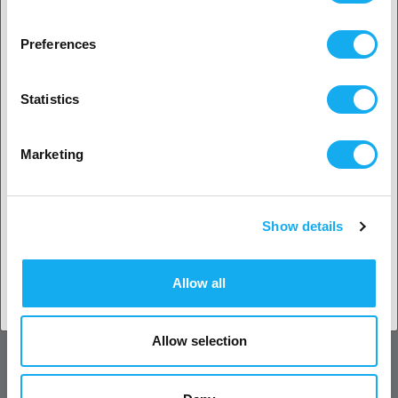
SPECYFIKACJA
2. Wydaje nam się, że jesteś z
USA
Preferences
OCENY
Tak, kontynuuj
Statistics
Wybierz swój kraj
Marketing
PYTANIA DO PRODUKTU?
Show details
Potwierdź
Allow all
Produkt
Allow selection