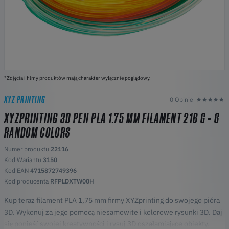
*Zdjęcia i filmy produktów mają charakter wyłącznie poglądowy.
XYZ PRINTING
0 Opinie
XYZPRINTING 3D PEN PLA 1.75 MM FILAMENT 216 G - 6
RANDOM COLORS
Numer produktu
22116
Kod Wariantu
3150
Kod EAN
4715872749396
Kod producenta
RFPLDXTW00H
Kup teraz filament PLA 1,75 mm firmy XYZprinting do swojego pióra
3D. Wykonuj za jego pomocą niesamowite i kolorowe rysunki 3D. Daj
się ponieść swojej kreatywności i rysuj 3D oszałamiające obiekty.