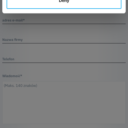
Deny
Imię*
adres e-mail*
Nazwa firmy
Telefon
Wiadomość*