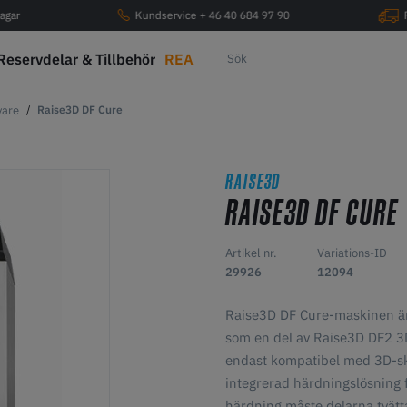
agar
Kundservice + 46 40 684 97 90
Reservdelar & Tillbehör
REA
vare
Raise3D DF Cure
RAISE3D
RAISE3D DF CURE
Artikel nr.
Variations-ID
29926
12094
Raise3D DF Cure-maskinen är
som en del av Raise3D DF2 3D
endast kompatibel med 3D-skr
integrerad härdningslösning 
härdning måste delarna tvätt