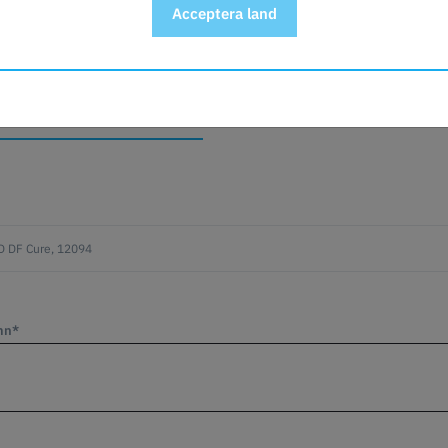
Acceptera land
GOR OM ARTIKELN?
mn*