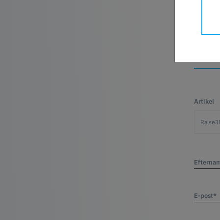
FRÅ
Artikel
Efterna
E-post*