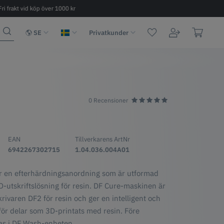
Fri frakt vid köp över 1000 kr
Snabb leverans 2 - 6 dagar
SE
Privatkunder
0 Recensioner
EAN
Tillverkarens ArtNr
6942267302715
1.04.036.004A01
 en efterhärdningsanordning som är utformad
-utskriftslösning för resin. DF Cure-maskinen är
ivaren DF2 för resin och ger en intelligent och
för delar som 3D-printats med resin. Före
as i DF Wash-enheten.