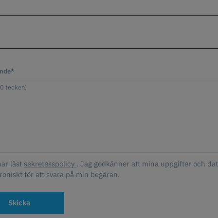
nde*
har läst
sekretesspolicy
. Jag godkänner att mina uppgifter och da
roniskt för att svara på min begäran.
Skicka