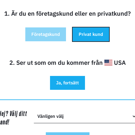
1. Är du en företagskund eller en privatkund?
Företagskund
Privat kund
2. Ser ut som om du kommer från
USA
Ja, fortsätt
DF Cure utför en noggrann efterhärdning av de rengjorda de
Nej? Välj ditt
blandade våglängder (365 / 385 / 405 nm) och luftuppvär
land!
härdningsstorleken är φ 230 x 300 mm. DF Cure levereras 
en säkrare och bekvämare efterbearbetning.