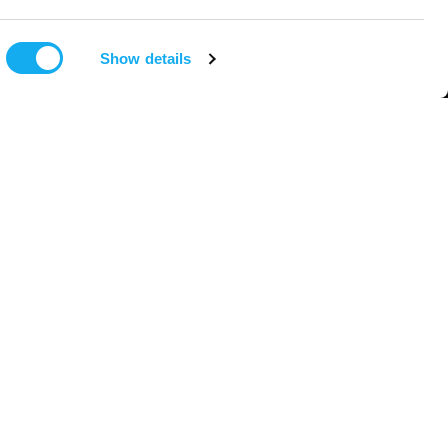
Mitt konto
Service
Om oss
Köpvillkor
Show details
Kontakta oss
Avtryck
Media
Integritet
Återförsäljare
Ångra avtal
Jobba hos oss