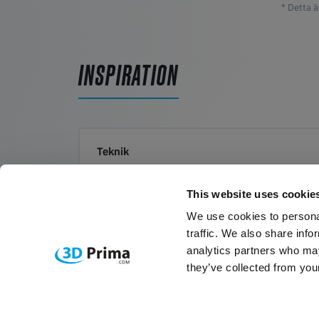
* Detta ä
INSPIRATION
Teknik
This website uses cookie
We use cookies to personal
LÄS MER
traffic. We also share info
analytics partners who may
they’ve collected from your