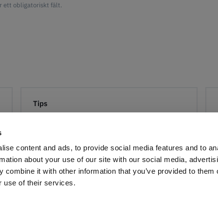
r ett obligatoriskt fält.
Tips
s
ise content and ads, to provide social media features and to an
LÄS MER
rmation about your use of our site with our social media, advertis
 combine it with other information that you’ve provided to them o
 use of their services.