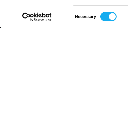
Kontaktinformation
Consent
info@3dprima.com
Necessary
Selection
040 684 97 90
Social Media