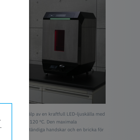
larna med hjälp av en kraftfull LED-ljuskälla med
mning på max. 120 ºC. Den maximala
med värmebeständiga handskar och en bricka för