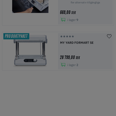
fler alternativ tillgängliga
669,00
SEK
i lager
9
PRODUKTPAKET
MY YARD FORMART SE
28 799,00
SEK
i lager
2