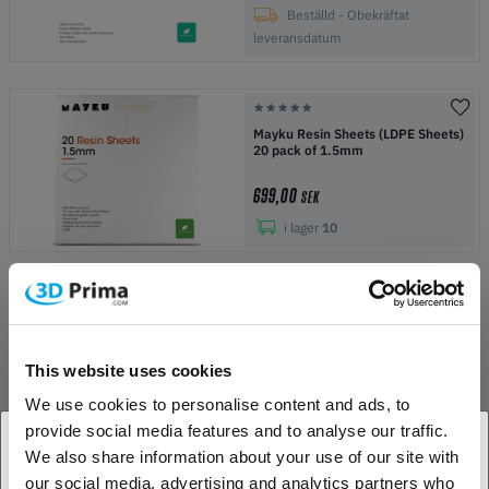
Beställd - Obekräftat
leveransdatum
Mayku Resin Sheets (LDPE Sheets)
20 pack of 1.5mm
699,00
SEK
i lager
10
Mayku FormBox Form Sheets (30
Pack)
This website uses cookies
549,00
SEK
We use cookies to personalise content and ads, to
i lager
17
provide social media features and to analyse our traffic.
We also share information about your use of our site with
our social media, advertising and analytics partners who