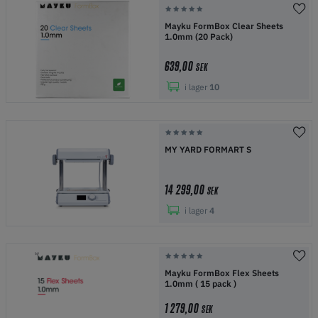
Mayku FormBox Clear Sheets
1.0mm (20 Pack)
639,00
SEK
i lager
10
MY YARD FORMART S
14 299,00
SEK
i lager
4
Mayku FormBox Flex Sheets
1.0mm ( 15 pack )
1 279,00
SEK