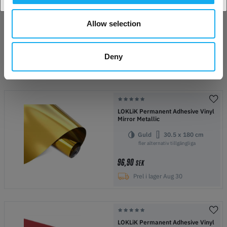
LOKLiK Permanent Adhesive Vinyl
Holographic
Allow selection
Bluish Violet
30.5 x 90 cm
fler alternativ tillgängliga
79,90
SEK
Deny
i lager
35
LOKLiK Permanent Adhesive Vinyl
Mirror Metallic
Guld
30.5 x 180 cm
fler alternativ tillgängliga
96,90
SEK
Prel i lager Aug 30
LOKLiK Permanent Adhesive Vinyl