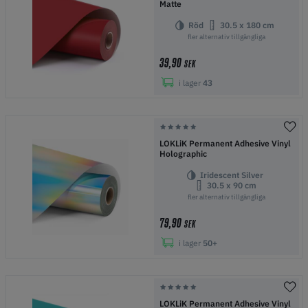
Matte
Röd
30.5 x 180 cm
fler alternativ tillgängliga
39,90
SEK
i lager
43
LOKLiK Permanent Adhesive Vinyl
Holographic
Iridescent Silver
30.5 x 90 cm
fler alternativ tillgängliga
79,90
SEK
i lager
50+
LOKLiK Permanent Adhesive Vinyl