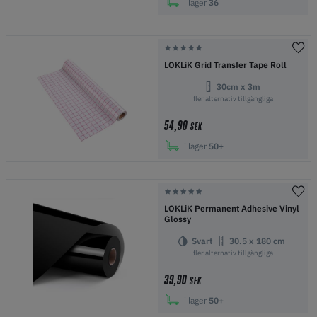
i lager
36
LOKLiK Grid Transfer Tape Roll
30cm x 3m
fler alternativ tillgängliga
54,90
SEK
i lager
50+
LOKLiK Permanent Adhesive Vinyl
Glossy
Svart
30.5 x 180 cm
fler alternativ tillgängliga
39,90
SEK
i lager
50+