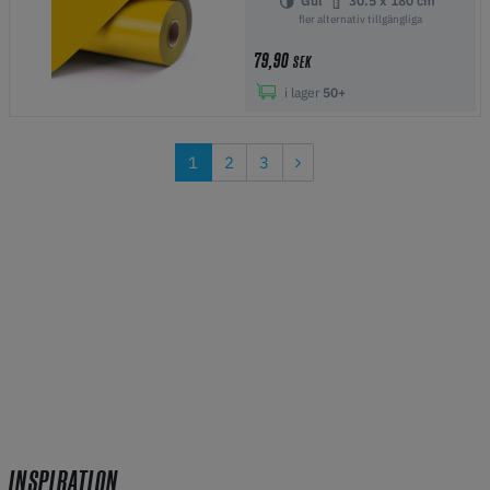
Gul
30.5 x 180 cm
fler alternativ tillgängliga
79,90
SEK
i lager
50+
1
2
3
INSPIRATION