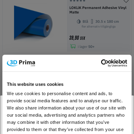
LOKLiK Permanent Adhesive Vinyl
Matte
Blå
30.5 x 180 cm
fler alternativ tillgängliga
39,90
SEK
i lager
50+
LOKLiK Permanent Adhesive Vinyl
Matte
This website uses cookies
Kaffe
30.5 x 180 cm
fler alternativ tillgängliga
We use cookies to personalise content and ads, to
provide social media features and to analyse our traffic.
39,90
SEK
We also share information about your use of our site with
i lager
50+
our social media, advertising and analytics partners who
1. Är du en företagskund eller en privatkund?
may combine it with other information that you’ve
provided to them or that they’ve collected from your use
Företagskund