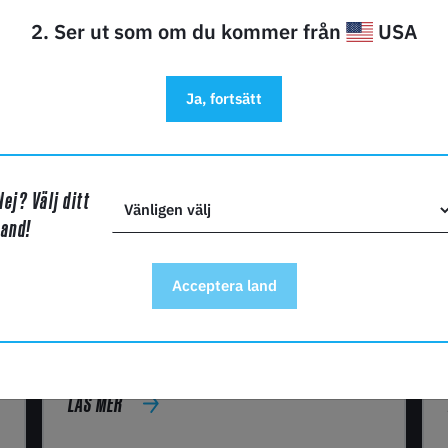
2. Ser ut som om du kommer från
USA
Ja, fortsätt
Nej? Välj ditt
land!
Tips
Acceptera land
LÄS MER