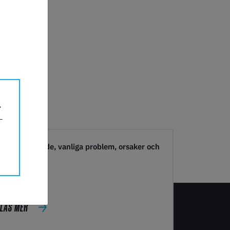
3D-Print Guide, vanliga problem, orsaker och
lösningar
LÄS MER