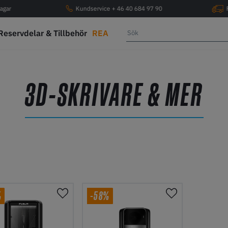
agar
Kundservice + 46 40 684 97 90
Reservdelar & Tillbehör
REA
3D-SKRIVARE & MER
%
-58%