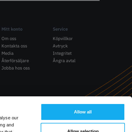
Mitt konto
Service
Om oss
Köpvillkor
Kontakta oss
Avtryck
Media
Integritet
Återförsäljare
Ångra avtal
Jobba hos oss
Allow all
alyse our
ing and
Allow selection
r that