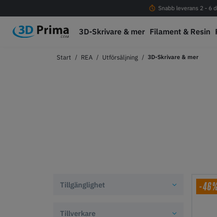
Fri frakt vid köp över 1000 kr
Snabb leverans 2 - 6 d
3D-Skrivare & mer
Filament & Resin
REA
Utförsäljning
3D-Skrivare & mer
-46
Tillgänglighet
Tillverkare