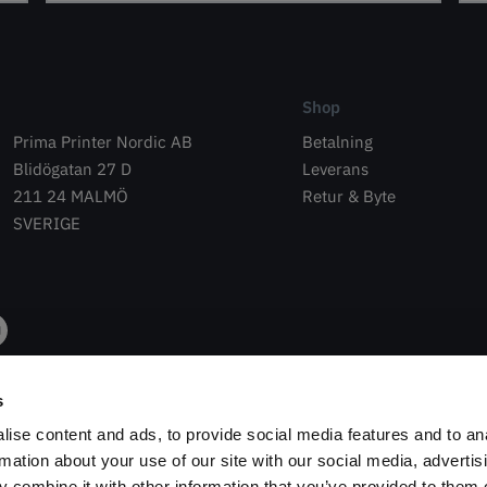
Shop
Prima Printer Nordic AB
Betalning
Blidögatan 27 D
Leverans
211 24 MALMÖ
Retur & Byte
SVERIGE
s
ise content and ads, to provide social media features and to an
rmation about your use of our site with our social media, advertis
 combine it with other information that you’ve provided to them o