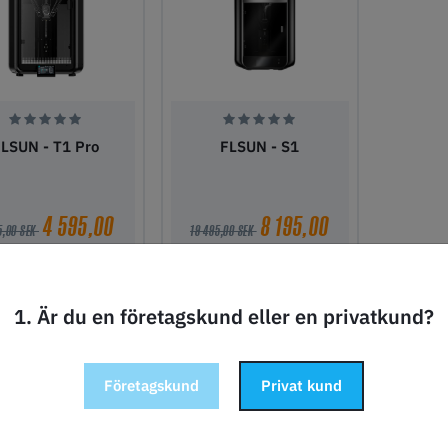
FLSUN - T1 Pro
FLSUN - S1
4 595,00
8 195,00
5,00 SEK
19 495,00 SEK
SEK
SEK
i lager
50+
i lager
22
1. Är du en företagskund eller en privatkund?
gg i kundvagn
Lägg i kundvagn
Företagskund
Privat kund