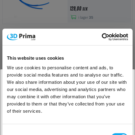
129,00
SEK
i lager
35
PrimaCreator PTFE Bowden Tube
- 450 mm
This website uses cookies
139,00
SEK
We use cookies to personalise content and ads, to
i lager
50+
provide social media features and to analyse our traffic.
We also share information about your use of our site with
-95%
our social media, advertising and analytics partners who
1. Är du en företagskund eller en privatkund?
may combine it with other information that you’ve
Anet ET5 LCD Cable
provided to them or that they’ve collected from your use
Företagskund
of their services.
4,00
SEK
79,00 SEK
i lager
4
Privat kund
Consent