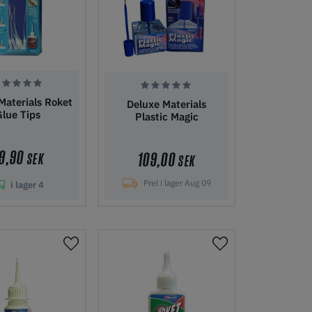
Materials Roket
Deluxe Materials
Glue Tips
Plastic Magic
9,90
109,00
SEK
SEK
Prel i lager Aug 09
i lager
4
i kundvagn
Lägg i kundvagn