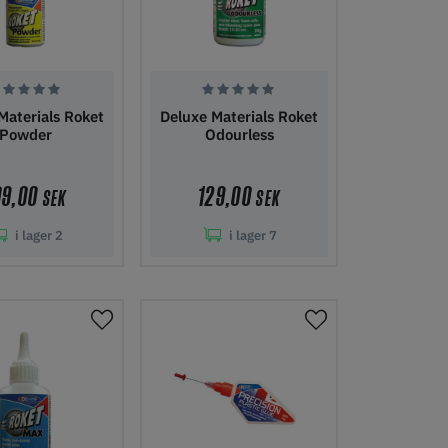
Materials Roket
Deluxe Materials Roket
Powder
Odourless
09,00
129,00
SEK
SEK
i lager
2
i lager
7
i kundvagn
Lägg i kundvagn