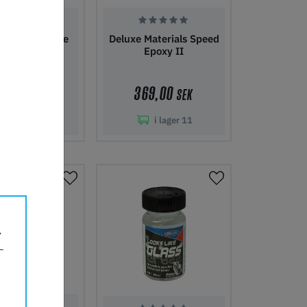
 Materials Glue
Deluxe Materials Speed
Buster
Epoxy II
9,90
369,00
SEK
SEK
i lager
9
i lager
11
i kundvagn
Lägg i kundvagn