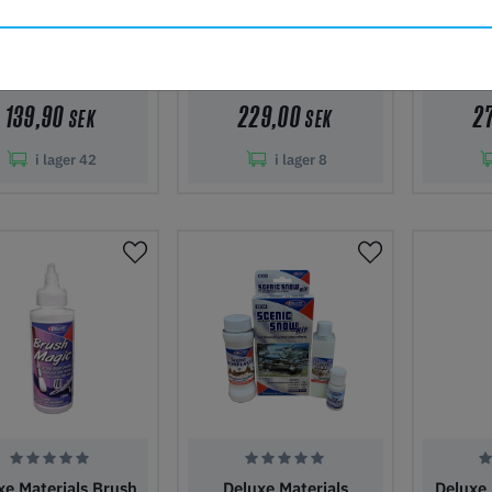
xe Materials Liquid
Deluxe Materials Aero
Delu
Gravity
Tech 25ml
Sce
139,90
229,00
2
SEK
SEK
i lager
42
i lager
8
gg i kundvagn
Lägg i kundvagn
Lägg 
xe Materials Brush
Deluxe Materials
Deluxe 