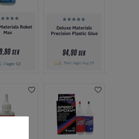
Materials Roket
Deluxe Materials
Max
Precision Plastic Glue
9,90
94,90
SEK
SEK
Prel i lager Aug 09
i lager
13
i kundvagn
Lägg i kundvagn