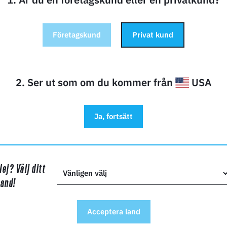
xe Materials Roket
Deluxe Materials Tricky
Deluxe
Företagskund
Privat kund
Hot
Stick
99,90
169,00
9
SEK
SEK
2. Ser ut som om du kommer från
USA
i lager
16
i lager
5
Ja, fortsätt
gg i kundvagn
Lägg i kundvagn
Lägg 
Nej? Välj ditt
land!
Acceptera land