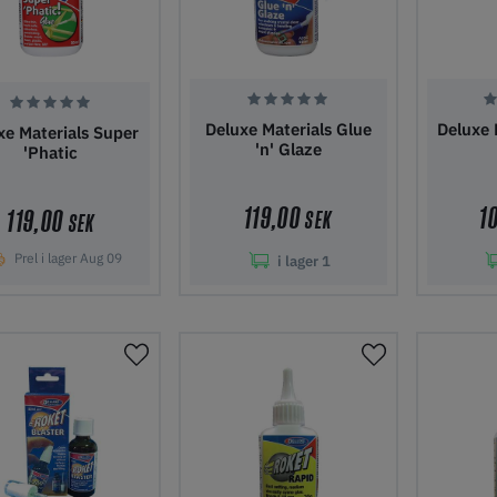
Deluxe Materials Glue
Deluxe 
xe Materials Super
'n' Glaze
'Phatic
119,00
1
119,00
SEK
SEK
Prel i lager Aug 09
i lager
1
gg i kundvagn
Lägg i kundvagn
Lägg 