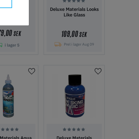
xe Materials
Deluxe Materials Looks
nic Rust Kit
Like Glass
79,00
109,00
SEK
SEK
Prel i lager Aug 09
i lager
5
i kundvagn
Lägg i kundvagn
Materials Aqua
Deluxe Materials