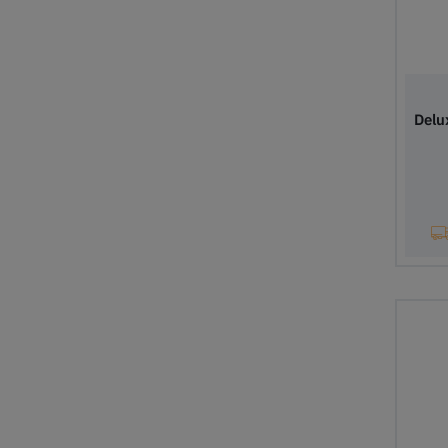
Delu
Lä