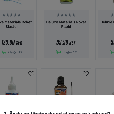
xe Materials Roket
Deluxe Materials Roket
Deluxe 
Blaster
Rapid
129,00
99,90
9
SEK
SEK
i lager
12
i lager
12
gg i kundvagn
Lägg i kundvagn
Lägg 
1. Är du en företagskund eller en privatkund?