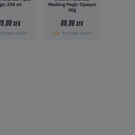
gic 250 ml
Masking Magic Opaque
40g
39,00
89,90
SEK
SEK
el i lager Aug 09
Prel i lager Aug 09
i kundvagn
Lägg i kundvagn