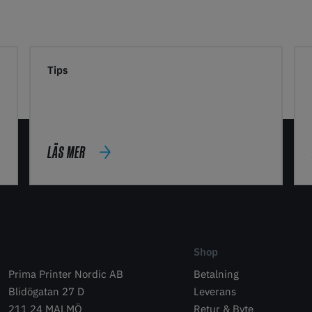
Tips
LÄS MER
Shop
Prima Printer Nordic AB
Betalning
Blidögatan 27 D
Leverans
211 24 MALMÖ
Retur & Byte