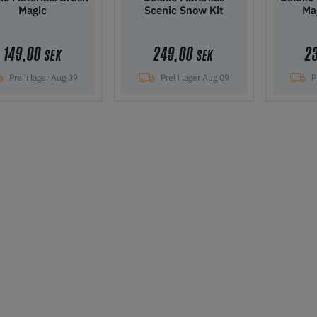
Magic
Scenic Snow Kit
Ma
149,00
249,00
2
SEK
SEK
Prel i lager Aug 09
Prel i lager Aug 09
Pr
gg i kundvagn
Lägg i kundvagn
Lägg 