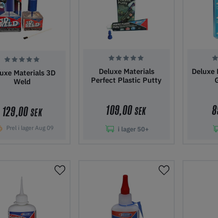
Deluxe Materials
Deluxe 
uxe Materials 3D
Perfect Plastic Putty
Weld
109,00
8
129,00
SEK
SEK
Prel i lager Aug 09
i lager
50+
gg i kundvagn
Lägg i kundvagn
Lägg 