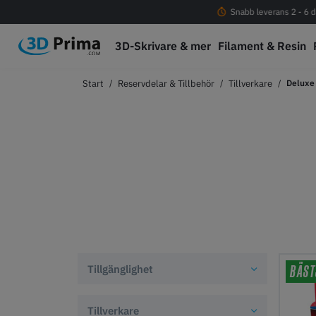
Fri frakt vid köp över 1000 kr
Snabb leverans 2 - 6 d
3D-Skrivare & mer
Filament & Resin
Reservdelar & Tillbehör
Tillverkare
Deluxe 
BÄST
Tillgänglighet
Tillverkare