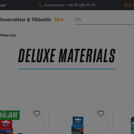
agar
Kundservice + 46 40 684 97 90
Reservdelar & Tillbehör
REA
Materials
DELUXE MATERIALS
SÄLJARE