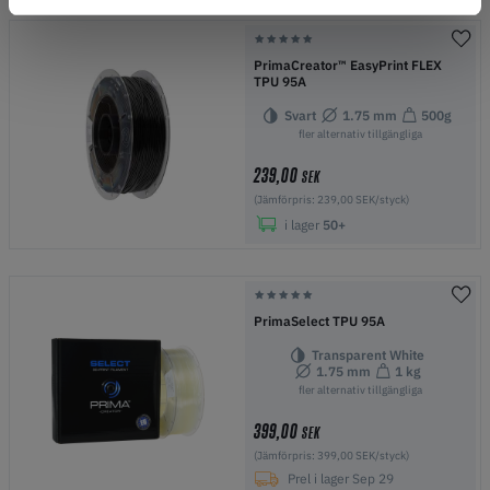
PrimaCreator™ EasyPrint FLEX
TPU 95A
Svart
1.75 mm
500g
fler alternativ tillgängliga
239,00
SEK
(Jämförpris: 239,00 SEK/styck)
i lager
50+
PrimaSelect TPU 95A
Transparent White
1.75 mm
1 kg
fler alternativ tillgängliga
399,00
SEK
(Jämförpris: 399,00 SEK/styck)
Prel i lager Sep 29