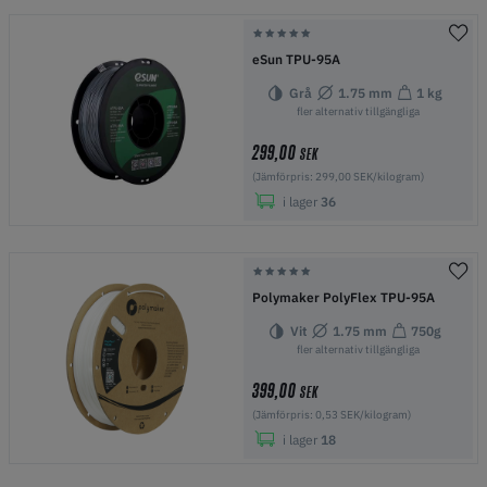
eSun TPU-95A
Grå
1.75 mm
1 kg
fler alternativ tillgängliga
299,00
SEK
(Jämförpris: 299,00 SEK/kilogram)
i lager
36
Polymaker PolyFlex TPU-95A
Vit
1.75 mm
750g
fler alternativ tillgängliga
399,00
SEK
(Jämförpris: 0,53 SEK/kilogram)
i lager
18