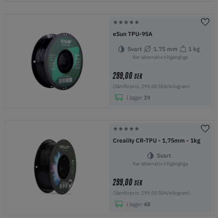
eSun TPU-95A
Svart
1.75 mm
1 kg
fler alternativ tillgängliga
299,00
SEK
(Jämförpris: 299,00 SEK/kilogram)
i lager
39
Creality CR-TPU - 1,75mm - 1kg
Svart
fler alternativ tillgängliga
299,00
SEK
(Jämförpris: 299,00 SEK/kilogram)
i lager
48