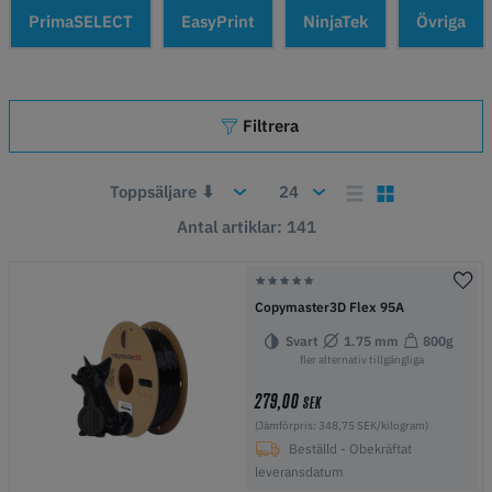
PrimaSELECT
EasyPrint
NinjaTek
Övriga
Filtrera
Antal artiklar: 141
Copymaster3D Flex 95A
Svart
1.75 mm
800g
fler alternativ tillgängliga
279,00
SEK
(Jämförpris: 348,75 SEK/kilogram)
Beställd - Obekräftat
leveransdatum