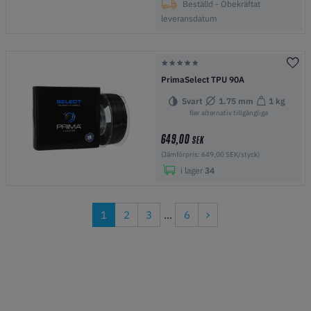
Beställd - Obekräftat
leveransdatum
PrimaSelect TPU 90A
Svart
1.75 mm
1 kg
fler alternativ tillgängliga
649,00
SEK
(Jämförpris: 649,00 SEK/styck)
i lager
34
1
2
3
...
6