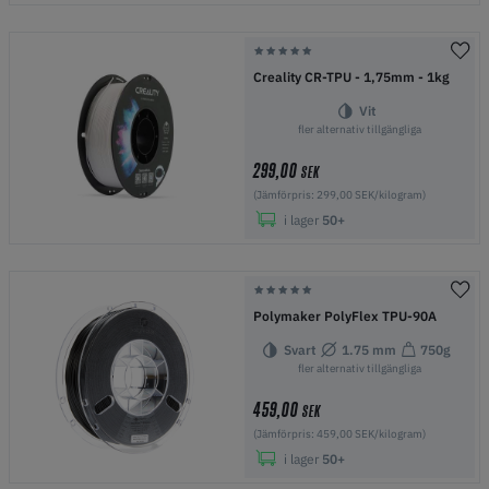
Creality CR-TPU - 1,75mm - 1kg
Vit
fler alternativ tillgängliga
299,00
SEK
(Jämförpris: 299,00 SEK/kilogram)
i lager
50+
Polymaker PolyFlex TPU-90A
Svart
1.75 mm
750g
fler alternativ tillgängliga
459,00
SEK
(Jämförpris: 459,00 SEK/kilogram)
i lager
50+