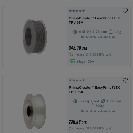
PrimaCreator™ EasyPrint FLEX
TPU 95A
Grå
1.75 mm
1 kg
fler alternativ tillgängliga
349,00
SEK
(Jämförpris: 349,00 SEK/styck)
i lager
50+
PrimaCreator™ EasyPrint FLEX
TPU 95A
Transparent
1.75 mm
500g
fler alternativ tillgängliga
239,00
SEK
(Jämförpris: 239,00 SEK/styck)