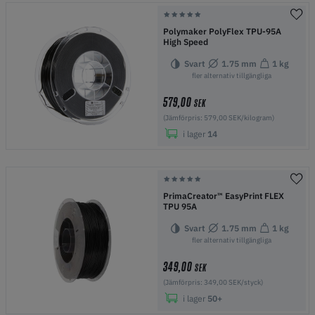
Polymaker PolyFlex TPU-95A
High Speed
Svart
1.75 mm
1 kg
fler alternativ tillgängliga
579,00
SEK
(Jämförpris: 579,00 SEK/kilogram)
i lager
14
PrimaCreator™ EasyPrint FLEX
TPU 95A
Svart
1.75 mm
1 kg
fler alternativ tillgängliga
349,00
SEK
(Jämförpris: 349,00 SEK/styck)
i lager
50+