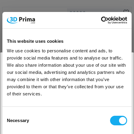
PrimaCreator™ EasyPrint FLEX
TPU 98A
Svart
1.75 mm
1 kg
fler alternativ tillgängliga
This website uses cookies
279,00
SEK
We use cookies to personalise content and ads, to
(Jämförpris: 279,00 SEK/styck)
provide social media features and to analyse our traffic.
i lager
50+
We also share information about your use of our site with
our social media, advertising and analytics partners who
1. Är du en företagskund eller en privatkund?
may combine it with other information that you’ve
provided to them or that they’ve collected from your use
Företagskund
PrimaSelect TPU 95A
of their services.
Svart
1.75 mm
1 kg
fler alternativ tillgängliga
Privat kund
399,00
Consent
SEK
Necessary
Selection
(Jämförpris: 399,00 SEK/styck)
2. Ser ut som om du kommer från
USA
i lager
13