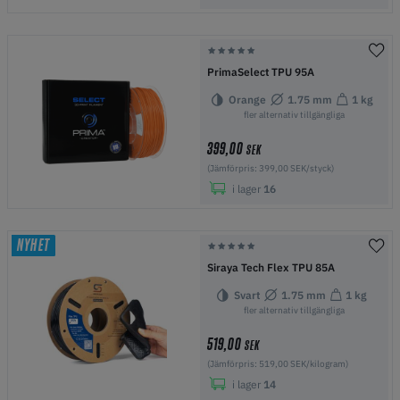
PrimaSelect TPU 95A
Orange
1.75 mm
1 kg
fler alternativ tillgängliga
399,00
SEK
(Jämförpris: 399,00 SEK/styck)
i lager
16
NYHET
Siraya Tech Flex TPU 85A
Svart
1.75 mm
1 kg
fler alternativ tillgängliga
519,00
SEK
(Jämförpris: 519,00 SEK/kilogram)
i lager
14