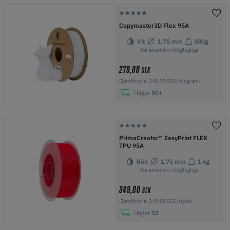
Copymaster3D Flex 95A
Vit
1.75 mm
800g
fler alternativ tillgängliga
279,00
SEK
(Jämförpris: 348,75 SEK/kilogram)
i lager
50+
PrimaCreator™ EasyPrint FLEX
TPU 95A
Röd
1.75 mm
1 kg
fler alternativ tillgängliga
349,00
SEK
(Jämförpris: 349,00 SEK/styck)
i lager
33