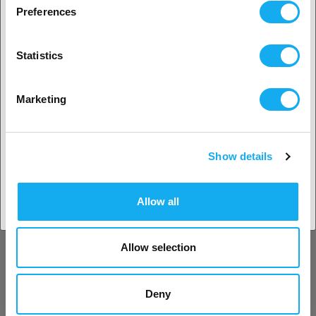
Preferences
Ja, fortsätt
Bambu Lab TPU 95A HF
Statistics
Röd
1.75 mm
1 kg
Nej? Välj ditt land!
fler alternativ tillgängliga
Marketing
439,00
SEK
(Jämförpris: 439,00 SEK/kilogram)
i lager
15
Show details
Acceptera land
Allow all
PrimaSelect TPU 77D
Svart
1.75 mm
1 kg
fler alternativ tillgängliga
Allow selection
479,00
SEK
(Jämförpris: 479,00 SEK/styck)
Deny
i lager
50+